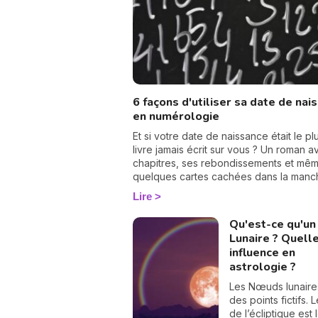
6 façons d'utiliser sa date de nai
en numérologie
Et si votre date de naissance était le p
livre jamais écrit sur vous ? Un roman 
chapitres, ses rebondissements et mê
quelques cartes cachées dans la manc
numérologie vous aide à en tourner le
Lire
une à une. On vous montre comment… 
Qu'est-ce qu'u
Lunaire ? Quell
influence en
astrologie ?
Les Nœuds lunaire
des points fictifs. 
de l’écliptique est 