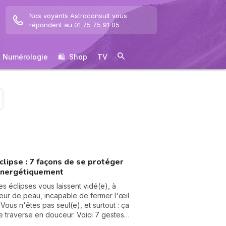
Nos voyants Astroconsult vous
répondent au
01 75 75 91 05
Numérologie
🛍 ️ Shop
TV
clipse : 7 façons de se protéger
nergétiquement
es éclipses vous laissent vidé(e), à
leur de peau, incapable de fermer l'œil
 Vous n'êtes pas seul(e), et surtout : ça
e traverse en douceur. Voici 7 gestes
imples et bienveillants pour vous