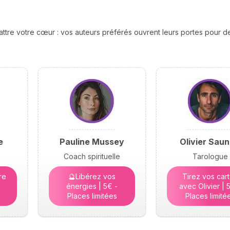
attre votre cœur : vos auteurs préférés ouvrent leurs portes pour 
e
Pauline Mussey
Olivier Saun
Coach spirituelle
Tarologue
re
🔮Libérez vos
Tirez vos car
énergies | 5€ -
avec Olivier | 
Places limitées
Places limité