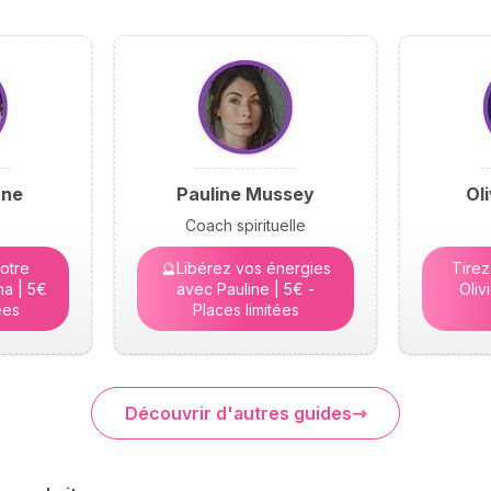
yne
Pauline Mussey
Ol
Coach spirituelle
otre
🔮Libérez vos énergies
Tirez
a | 5€
avec Pauline | 5€ -
Oliv
ées
Places limitées
Découvrir d'autres guides