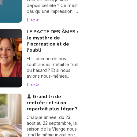
depuis cet été ? Ce n'est
pas qu'une impression :
fin juillet 2026, le ciel a
Lire
discrètement tourné une
grande page. Les nœuds
LE PACTE DES ÂMES :
lunaires ont changé d'axe
le mystère de
! Le nœud nord quitte les
l'incarnation et de
Poissons pour s'installer
l'oubli
en Verseau, pendant que
le nœud sud passe de la
Et si aucune de nos
Vierge au Lion. Rassurez-
souffrances n'était le fruit
vous, pas besoin d'être
du hasard ? Et si nous
astrologue pour le
avions nous-mêmes
ressentir : ce
choisi nos parents, nos
Lire
basculement, qui n'arrive
épreuves et nos plus
que tous les 18 mois
grandes déchirures, bien
🧹 Grand tri de
environ, vient rebattre en
avant notre premier
rentrée : et si on
douceur les cartes de
souffle ? C'est le
repartait plus léger ?
votre chemin de vie. Et
vertigineux mystère du «
croyez-moi, vous allez
Pacte des Âmes » que
Chaque année, du 23
adorer la suite. 💫
nous explore Vanesa
août au 22 septembre, la
Vidente, voyante,
saison de la Vierge nous
tarologue et médium
tend la même invitation :