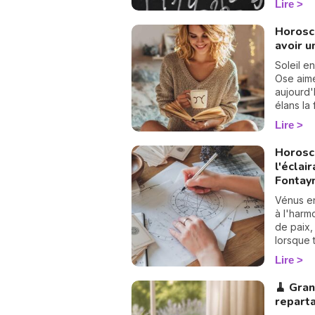
Lire
numérolo
pages, 
Horosc
commen
avoir u
Soleil e
Ose aime
aujourd'h
élans la
lumineux
Lire
Horosco
l'éclai
Fontay
Vénus e
à l'harm
de paix,
lorsque 
avec jus
Lire
🧹 Gran
reparta