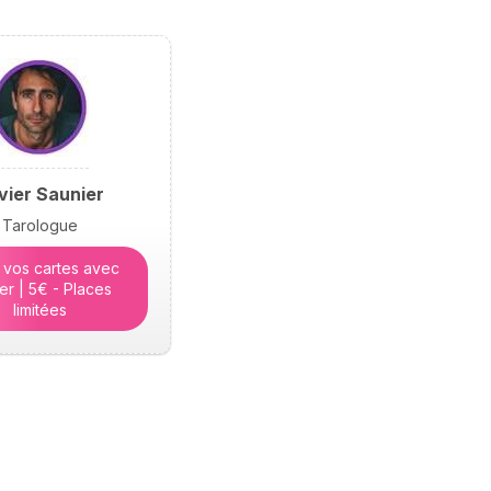
ivier Saunier
Tarologue
 vos cartes avec
ier | 5€ - Places
limitées