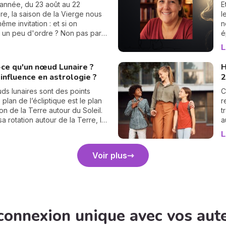
r
année, du 23 août au 22
E
q
e, la saison de la Vierge nous
l
r
ême invitation : et si on
n
c
t un peu d'ordre ? Non pas par
é
a
on du rangement, mais parce
d
L
e énergie de Terre nous aide à
s
air, à alléger et à repartir sur des
«
-ce qu'un nœud Lunaire ?
H
ines. En 2026, je vous propose
V
influence en astrologie ?
2
e ce mouvement sur trois plans
m
éalité, n'en font qu'un : le corps,
n
s lunaires sont des points
C
et la maison. Trois territoires à
p
Le plan de l’écliptique est le plan
r
mbrer pour retrouver de
a
ion de la Terre autour du Soleil.
t
, du souffle et de la sérénité.
p
sa rotation autour de la Terre, la
a
e guide !
r
upe régulièrement ce plan de
c
L
r
ique. Ces points sont ce qu’on
P
e
les Nœuds Lunaires.
a
Voir plus
h
b
s
s
i
s
s
connexion unique avec vos aut