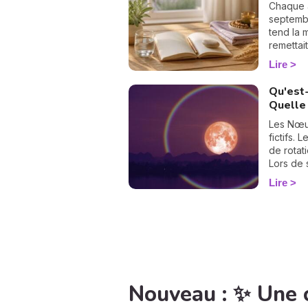
Chaque 
septembr
tend la m
remettai
obsessi
Lire
que cett
y voir cl
Qu'est
bases sa
Quelle 
de suivr
qui, en r
Les Nœud
l'esprit 
fictifs. 
désenco
de rotat
l'espace
Lors de 
Suivez l
Lune co
Lire
l’éclipt
appelle 
Nouveau : ✨ Une 