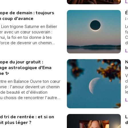
L
gie vous aide à en tourner les
p
une à une. On vous montre
v
ope de demain : toujours
É
t… 🔢
n coup d'avance
:
n Lion trigone Saturne en Bélier
L
r avec un cœur souverain :
f
ui, la foi en toi donne à tes
C
 force de devenir un chemin
d
.
s
L
d
s
pe du jour gratuit :
N
rage astrologique d'Ema
b
ne ✨
V
c
ntre en Balance Ouvre ton cœur
p
onie : l'amour devient un chemin
l
 de beauté et d'élévation
p
tu choisis de rencontrer l'autre
L
d
tesse.
P
p
d tri de rentrée : et si on
L
V
it plus léger ?
d
b