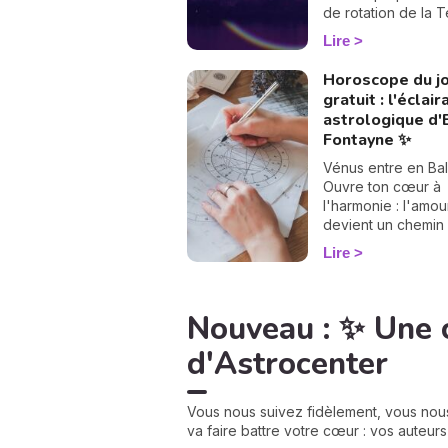
de rotation de la T
autour du Soleil. L
Lire
sa rotation autour 
Terre, la Lune co
Horoscope du j
régulièrement ce 
gratuit : l'éclai
l’écliptique. Ces po
astrologique d
sont ce qu’on appe
Fontayne ✨
Nœuds Lunaires.
Vénus entre en Ba
Ouvre ton cœur à
l'harmonie : l'amou
devient un chemin
paix, de beauté et
Lire
d'élévation lorsqu
choisis de rencont
l'autre avec justes
Nouveau : ✨ Une 
d'Astrocenter
Vous nous suivez fidèlement, vous nou
va faire battre votre cœur : vos auteur