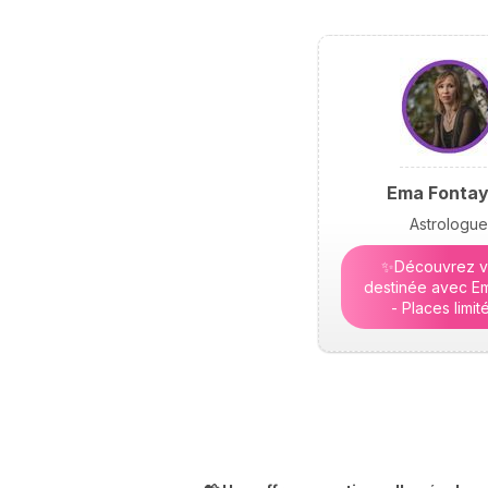
Ema Fonta
Astrologue
✨Découvrez v
destinée avec Em
- Places limit