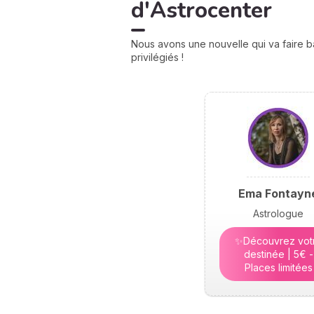
d'Astrocenter
Nous avons une nouvelle qui va faire b
privilégiés !
Ema Fontayn
Astrologue
✨Découvrez vot
destinée | 5€ -
Places limitées