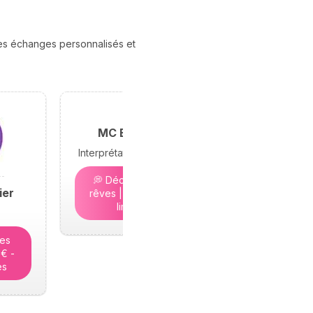
des échanges personnalisés et
MC Bramond
Interprétation des rêves
💭 Décryptez vos
ier
rêves | 5€ - Places
limitées
tes
5€ -
es