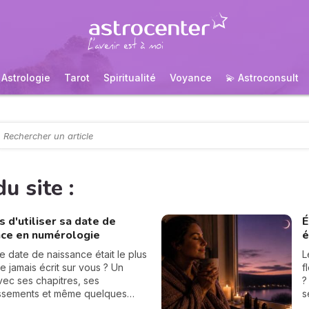
Astrologie
Tarot
Spiritualité
Voyance
💫 Astroconsult
u site :
s d'utiliser sa date de
É
nce en numérologie
é
re date de naissance était le plus
L
re jamais écrit sur vous ? Un
f
ec ses chapitres, ses
?
ssements et même quelques
s
achées dans la manche. La
s