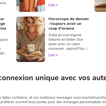
petit pincement au cœur…
erre
Lire
ce grand jour est un
ors de
moment clé pour vos
de la
enfants comme pour
upe
our
Horoscope de demain
vous. Pour vous aider à
plan de
rage
: toujours avoir un
les préparer et à
ints
'Ema
coup d'avance
accompagner au mieux
lle les
vos chères têtes blondes,
Soleil en Lion trigone
je vous offre un
Saturne en Bélier Ose
lance
horoscope spécial enfant
aimer avec un cœur
: découvrez vite comment
souverain : aujourd'hui, la
r
se passera ce premier
foi en toi donne à tes
 de
Lire
jour d'école, signe par
élans la force de devenir
signe.
un chemin lumineux.
e tu
rer
se.
connexion unique avec vos aut
s faites confiance, et vos nombreux messages nous touchent prof
s préférés ouvrent leurs portes pour des échanges personnalisés et p