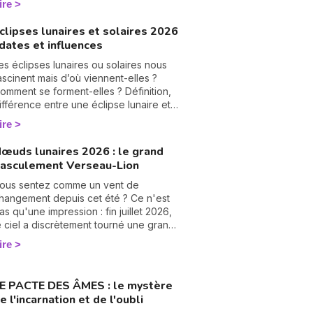
ire
rotéger énergétiquement et retrouver
otre calme intérieur. 🛡️🌒
clipses lunaires et solaires 2026
 dates et influences
es éclipses lunaires ou solaires nous
ascinent mais d’où viennent-elles ?
omment se forment-elles ? Définition,
ifférence entre une éclipse lunaire et
olaire, influence en astrologie et dates
ire
es éclipses en 2025, je vous dis tout
ur le sujet.
œuds lunaires 2026 : le grand
asculement Verseau-Lion
N
ous sentez comme un vent de
v
hangement depuis cet été ? Ce n'est
A
as qu'une impression : fin juillet 2026,
v
e ciel a discrètement tourné une grande
r
age. Les nœuds lunaires ont changé
ire
'axe ! Le nœud nord quitte les
9
oissons pour s'installer en Verseau,
endant que le nœud sud passe de la
E PACTE DES ÂMES : le mystère
ierge au Lion. Rassurez-vous, pas
e l'incarnation et de l'oubli
esoin d'être astrologue pour le