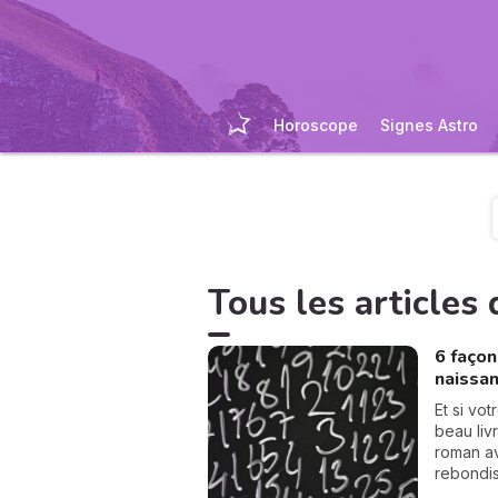
Horoscope
Signes Astro
Tous les articles d
6 façon
naissa
Et si vot
beau liv
roman av
rebondi
cartes c