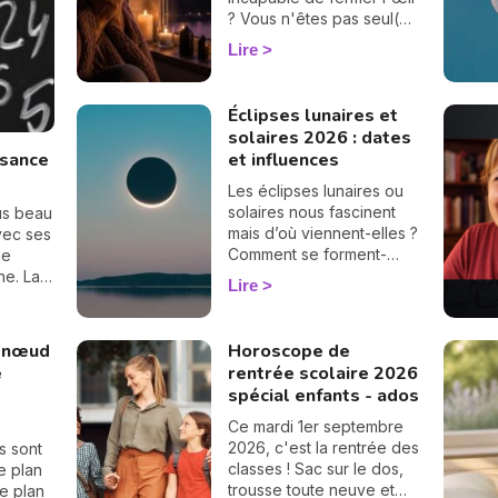
? Vous n'êtes pas seul(e),
et surtout : ça se traverse
Lire
en douceur. Voici 7
gestes simples et
bienveillants pour vous
Éclipses lunaires et
protéger
solaires 2026 : dates
énergétiquement et
ssance
et influences
retrouver votre calme
intérieur. 🛡️🌒
Les éclipses lunaires ou
solaires nous fascinent
lus beau
mais d’où viennent-elles ?
avec ses
Comment se forment-
me
elles ? Définition,
he. La
Lire
différence entre une
s pages,
éclipse lunaire et solaire,
🔢
influence en astrologie et
n nœud
Horoscope de
dates des éclipses en
e
rentrée scolaire 2026
2025, je vous dis tout sur
spécial enfants - ados
le sujet.
Ce mardi 1er septembre
2026, c'est la rentrée des
s sont
classes ! Sac sur le dos,
Le plan
trousse toute neuve et
le plan