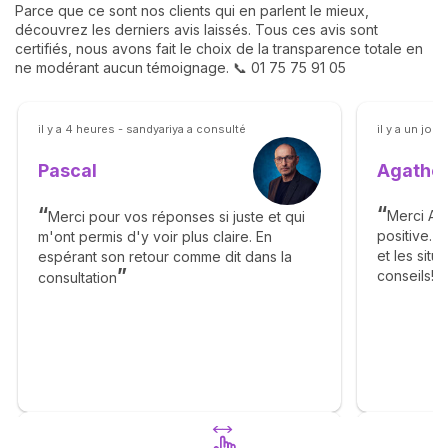
Parce que ce sont nos clients qui en parlent le mieux,
découvrez les derniers avis laissés. Tous ces avis sont
certifiés, nous avons fait le choix de la transparence totale en
ne modérant aucun témoignage. 📞 01 75 75 91 05
il y a 4 heures - sandyariya a consulté
il y a un jour
Agathe 
Pascal
Merci Ag
Merci pour vos réponses si juste et qui
positive. 
m'ont permis d'y voir plus claire. En
et les sit
espérant son retour comme dit dans la
conseils! J
consultation
suite des d
Florence