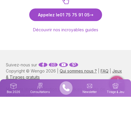
Découvrez Pascal
Déco
Appelez le
01 75 75 91 05
Découvrir nos incroyables guides
Suivez-nous sur
Copyright © Wengo 2026 |
Qui sommes nous ?
|
FAQ
|
Jeux
& Tirages gratuits
Mentions légales
|
Gestion des cookies
|
Charte de
Box 2026
Consultations
Newsletter
Tirage & Jeu
confidentialité
Retrouvez Astrocenter en
Italie
|
Portugal
|
Espagne
|
Anglais