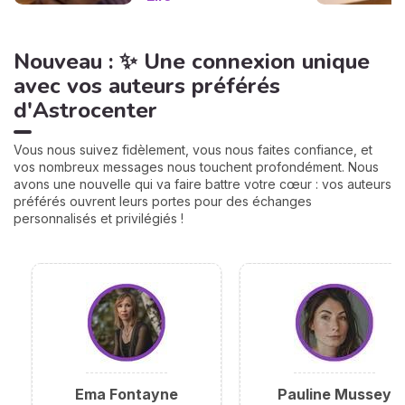
vous, et il suffit d'un petit
calcul de 30 secondes pour
la révéler. Suivez le guide :
Nouveau : ✨ Une connexion unique
on trouve votre nombre
personnel, puis votre
avec vos auteurs préférés
mission de septembre,
d'Astrocenter
chiffre par chiffre. 🔢
Vous nous suivez fidèlement, vous nous faites confiance, et
vos nombreux messages nous touchent profondément. Nous
avons une nouvelle qui va faire battre votre cœur : vos auteurs
préférés ouvrent leurs portes pour des échanges
personnalisés et privilégiés !
Ema Fontayne
Pauline Mussey