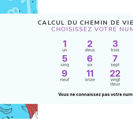
CALCUL DU CHEMIN DE VI
CHOISISSEZ VOTRE NU
1
2
3
un
deux
trois
5
6
7
cinq
six
sept
9
11
22
neuf
onze
vingt
deux
Vous ne connaissez pas votre num