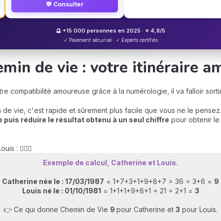
💬 Consulter
🔮 +15 000 personnes en 2025 · ⭐ 4,8/5
✓ Paiement sécurisé · ✓ Experts certifiés
emin de vie : votre itinéraire 
 compatibilité amoureuse grâce à la numérologie, il va falloir sortir 
de vie, c'est rapide et sûrement plus facile que vous ne le pensez.
 puis réduire le résultat obtenu à un seul chiffre
pour obtenir le
 : 👩‍❤️‍👨
Exemple de calcul, Catherine et Louis.
Catherine née le : 17/03/1987
= 1+7+3+1+9+8+7 = 36 = 3+6 =
9
Louis né le : 01/10/1981
= 1+1+1+9+8+1 = 21 = 2+1 =
3
👉 Ce qui donne Chemin de Vie
9
pour Catherine et
3
pour Louis.