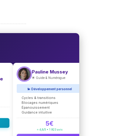
🕐 OUTIL PRATIQUE
Pauline Mussey
🌟 Guide & Numérogue
ue
🕐 Guide Heures Mir
Signification de chaque
💫 Développement personnel
Messages angéliques
Interprétation numérolo
Cycles & transitions
Guide PDF complet
Blocages numériques
Épanouissement
2,99€
Guidance intuitive
5€
📥 Télécharge
⭐ 4,8/5 • 1 923 avis