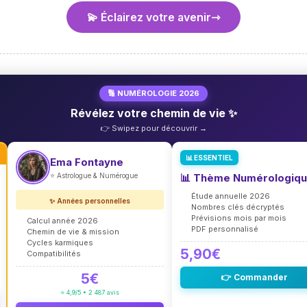
💫 Éclairez votre avenir
🔢 NUMÉROLOGIE 2026
Révélez votre chemin de vie ✨
👉 Swipez pour découvrir →
📊 ESSENTIEL
Ema Fontayne
⭐ Astrologue & Numérogue
📊 Thème Numérologiq
Étude annuelle 2026
✨ Années personnelles
Nombres clés décryptés
Prévisions mois par mois
Calcul année 2026
PDF personnalisé
Chemin de vie & mission
Cycles karmiques
5,90€
Compatibilités
5€
👉 Commander
⭐ 4,9/5 • 2 487 avis