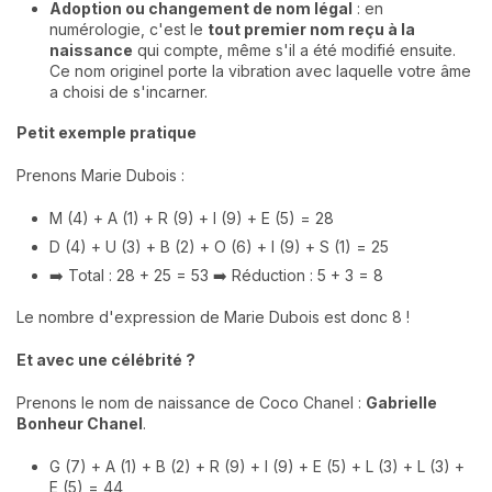
Adoption ou changement de nom légal
: en
numérologie, c'est le
tout premier nom reçu à la
naissance
qui compte, même s'il a été modifié ensuite.
Ce nom originel porte la vibration avec laquelle votre âme
a choisi de s'incarner.
Petit exemple pratique
Prenons Marie Dubois :
M (4) + A (1) + R (9) + I (9) + E (5) = 28
D (4) + U (3) + B (2) + O (6) + I (9) + S (1) = 25
➡️ Total : 28 + 25 = 53 ➡️ Réduction : 5 + 3 = 8
Le nombre d'expression de Marie Dubois est donc 8 !
Et avec une célébrité ?
Prenons le nom de naissance de Coco Chanel :
Gabrielle
Bonheur Chanel
.
G (7) + A (1) + B (2) + R (9) + I (9) + E (5) + L (3) + L (3) +
E (5) = 44