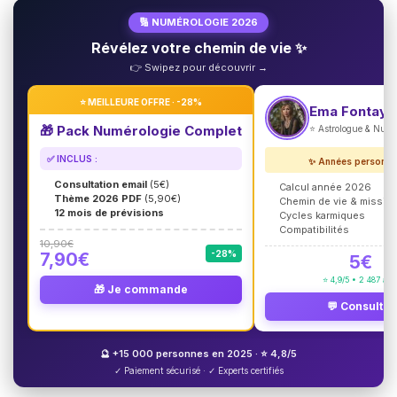
🔢 NUMÉROLOGIE 2026
Révélez votre chemin de vie ✨
👉 Swipez pour découvrir →
⭐ MEILLEURE OFFRE · -28%
Ema Fontayn
🎁 Pack Numérologie Complet
⭐ Astrologue & Num
✅ INCLUS :
✨ Années personne
Consultation email
(5€)
Calcul année 2026
Thème 2026 PDF
(5,90€)
Chemin de vie & missio
12 mois de prévisions
Cycles karmiques
Compatibilités
10,90€
-28%
7,90€
5€
⭐ 4,9/5 • 2 487 avi
🎁 Je commande
💬 Consulter
🔮 +15 000 personnes en 2025 · ⭐ 4,8/5
✓ Paiement sécurisé · ✓ Experts certifiés