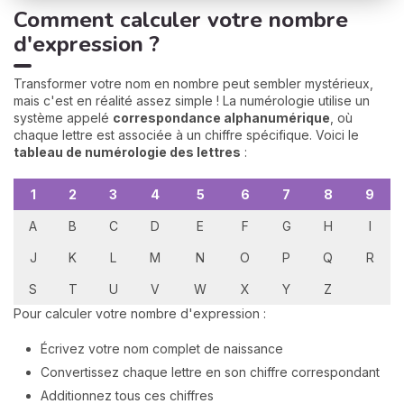
Comment calculer votre nombre
d'expression ?
Transformer votre nom en nombre peut sembler mystérieux,
mais c'est en réalité assez simple ! La numérologie utilise un
système appelé
correspondance alphanumérique
, où
chaque lettre est associée à un chiffre spécifique. Voici le
tableau de numérologie des lettres
:
1
2
3
4
5
6
7
8
9
A
B
C
D
E
F
G
H
I
J
K
L
M
N
O
P
Q
R
S
T
U
V
W
X
Y
Z
Pour calculer votre nombre d'expression :
Écrivez votre nom complet de naissance
Convertissez chaque lettre en son chiffre correspondant
Additionnez tous ces chiffres