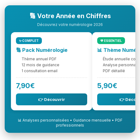
🔢 Votre Année en Chiffres
Découvrez votre numérologie 2026
✨ COMPLET
💚 ESSENTIEL
🔢 Pack Numérologie
📊 Thème Numér
Thème annuel PDF
Étude annuelle com
12 mois de guidance
Analyse personnali
1 consultation email
PDF détaillé
7,90€
5,90€
👉 Découvrir
👉 Découv
📊 Analyses personnalisées • Guidance mensuelle • PDF
professionnels