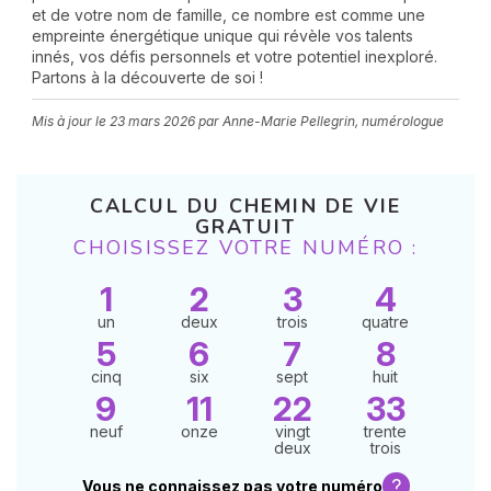
et de votre nom de famille, ce nombre est comme une
empreinte énergétique unique qui révèle vos talents
innés, vos défis personnels et votre potentiel inexploré.
Partons à la découverte de soi !
Mis à jour le
23 mars 2026
par Anne-Marie Pellegrin, numérologue
CALCUL DU CHEMIN DE VIE
N
GRATUIT
v
CHOISISSEZ VOTRE NUMÉRO :
A
v
1
2
3
4
r
un
deux
trois
quatre
9
5
6
7
8
cinq
six
sept
huit
9
11
22
33
neuf
onze
vingt
trente
deux
trois
?
Vous ne connaissez pas votre numéro