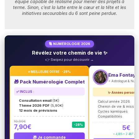
équipe capable de réalisme pour mener des projets à
terme. Sinon, c’est la lutte entre le cœur et la tête et les
initiatives secourables du 6 sont peine perdue.
🔢 NUMÉROLOGIE 2026
Révélez votre chemin de vie ✨
👉 Swipez pour découvrir →
⭐ MEILLEURE OFFRE · -28%
Ema Fontayn
🎁 Pack Numérologie Complet
⭐ Astrologue & Num
✅ INCLUS :
✨ Années personne
Consultation email
(5€)
Calcul année 2026
Thème 2026 PDF
(5,90€)
Chemin de vie & missio
12 mois de prévisions
Cycles karmiques
Compatibilités
10,90€
-28%
7,90€
5€
⭐ 4,9/5 • 2 487 avi
🎁 Je commande