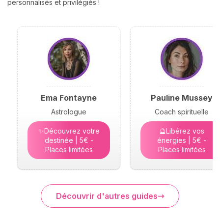
personnalisés et privilégiés !
Ema Fontayne
Pauline Mussey
Astrologue
Coach spirituelle
✨Découvrez votre
🔮Libérez vos
destinée | 5€ -
énergies | 5€ -
Places limitées
Places limitées
Découvrir d'autres guides