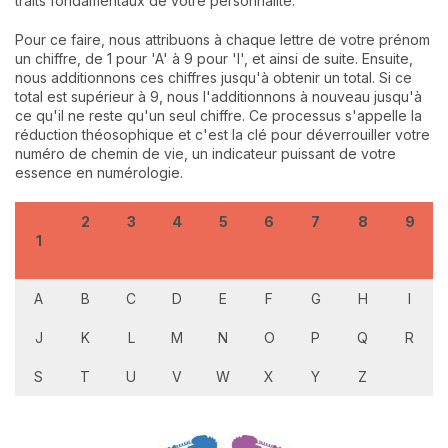
traits fondamentaux de votre personnalité.
Pour ce faire, nous attribuons à chaque lettre de votre prénom
un chiffre, de 1 pour 'A' à 9 pour 'I', et ainsi de suite. Ensuite,
nous additionnons ces chiffres jusqu'à obtenir un total. Si ce
total est supérieur à 9, nous l'additionnons à nouveau jusqu'à
ce qu'il ne reste qu'un seul chiffre. Ce processus s'appelle la
réduction théosophique et c'est la clé pour déverrouiller votre
numéro de chemin de vie, un indicateur puissant de votre
essence en numérologie.
2
3
4
5
6
7
8
9
1
A
B
C
D
E
F
G
H
I
J
K
L
M
N
O
P
Q
R
S
T
U
V
W
X
Y
Z