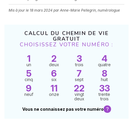
Mis à jour le
18 mars 2024
par Anne-Marie Pellegrin, numérologue
CALCUL DU CHEMIN DE VIE
GRATUIT
CHOISISSEZ VOTRE NUMÉRO :
1
2
3
4
N
v
un
deux
trois
quatre
A
5
6
7
8
v
r
cinq
six
sept
huit
9
11
22
33
9
neuf
onze
vingt
trente
deux
trois
?
Vous ne connaissez pas votre numéro