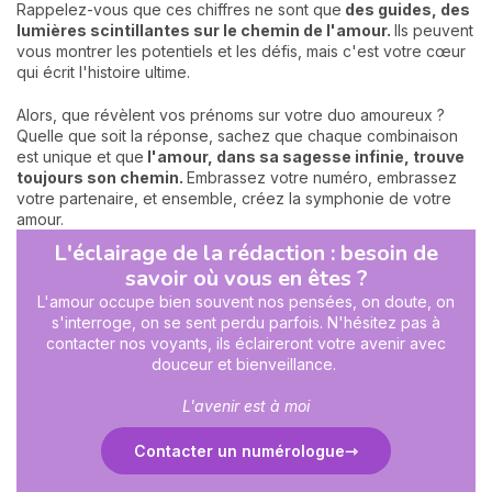
Rappelez-vous que ces chiffres ne sont que
des guides, des
lumières scintillantes sur le chemin de l'amour.
Ils peuvent
vous montrer les potentiels et les défis, mais c'est votre cœur
qui écrit l'histoire ultime.
Alors, que révèlent vos prénoms sur votre duo amoureux ?
Quelle que soit la réponse, sachez que chaque combinaison
est unique et que
l'amour, dans sa sagesse infinie, trouve
toujours son chemin.
Embrassez votre numéro, embrassez
votre partenaire, et ensemble, créez la symphonie de votre
amour.
L'éclairage de la rédaction : besoin de
savoir où vous en êtes ?
L'amour occupe bien souvent nos pensées, on doute, on
s'interroge, on se sent perdu parfois. N'hésitez pas à
contacter nos voyants, ils éclaireront votre avenir avec
douceur et bienveillance.
L'avenir est à moi
Contacter un numérologue