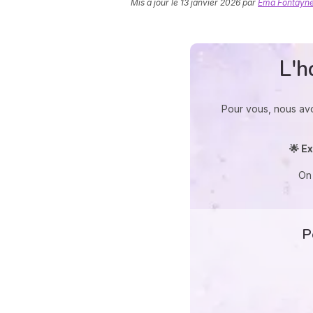
Mis à jour le
13 janvier 2026
par
Ema Fontayne
L'h
Pour vous, nous av
🌟 Ex
On 
P