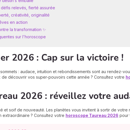
e destin s'emballe
éfis relevés, fierté assurée
té, créativité, originalité
êves en action
ntre la transformation ✨
équentes sur l'horoscope
r 2026 : Cap sur la victoire !
mmets : audace, intuition et rebondissements sont au rendez-vous 
ux de découvrir vos super-pouvoirs cette année ? Consultez votre
h
eau 2026 : réveillez votre au
 et soif de nouveauté. Les planètes vous invitent à sortir de votre r
 en extraordinaire ? Consultez votre
horoscope Taureau
2026
pour t