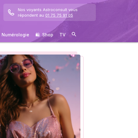
Nos voyants Astroconsult vous
répondent au
01 75 75 91 05
Numérologie
🛍 ️ Shop
TV