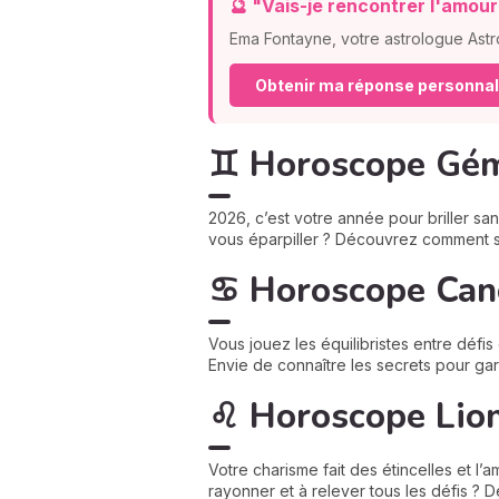
🔮 "Vais-je rencontrer l'amou
Ema Fontayne, votre astrologue Astr
Obtenir ma réponse personna
♊ Horoscope Géme
2026, c’est votre année pour briller sa
vous éparpiller ? Découvrez comment s
♋ Horoscope Canc
Vous jouez les équilibristes entre défi
Envie de connaître les secrets pour gar
♌ Horoscope Lion
Votre charisme fait des étincelles et l’a
rayonner et à relever tous les défis ? 