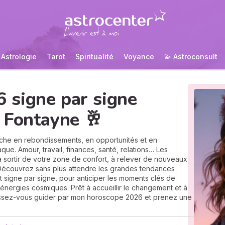
Astrologie
Tarot
Spiritualité
Voyance
💫 Astroconsult
 signe par signe
 Fontayne 🥂
che en rebondissements, en opportunités et en
ue. Amour, travail, finances, santé, relations… Les
à sortir de votre zone de confort, à relever de nouveaux
. Découvrez sans plus attendre les grandes tendances
t signe par signe, pour anticiper les moments clés de
énergies cosmiques. Prêt à accueillir le changement et à
aissez-vous guider par mon horoscope 2026 et prenez une