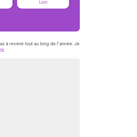
Lion
Vierge
s à revenir tout au long de l'année. Je
ire
.