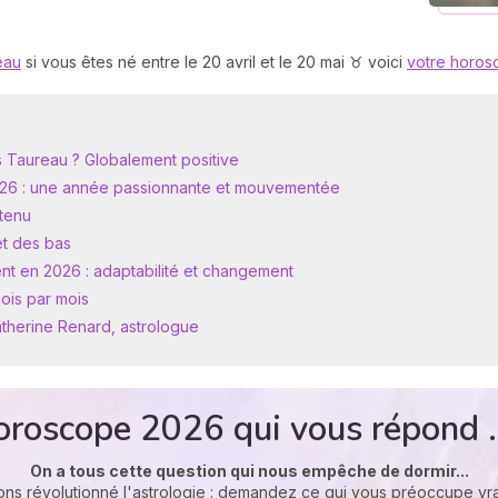
eau
si vous êtes né entre le 20 avril et le 20 mai ♉ voici
votre horo
 Taureau ? Globalement positive
026 : une année passionnante et mouvementée
utenu
et des bas
nt en 2026 : adaptabilité et changement
ois par mois
atherine Renard, astrologue
oroscope 2026 qui vous répond .
On a tous cette question qui nous empêche de dormir...
ons révolutionné l'astrologie : demandez ce qui vous préoccupe vr