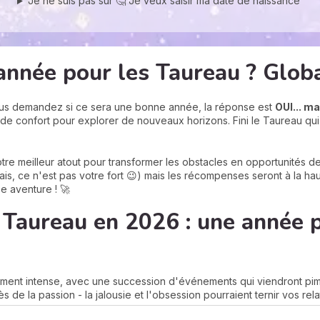
Je ne suis pas sûr 🤔 Je veux saisir ma date de naissance
année pour les Taureau ? Glob
ous demandez si ce sera une bonne année, la réponse est
OUI... ma
e de confort pour explorer de nouveaux horizons. Fini le Taureau qu
e meilleur atout pour transformer les obstacles en opportunités de 
is, ce n'est pas votre fort 😉) mais les récompenses seront à la hau
e aventure ! 🚀
 Taureau en 2026 : une année 
rement intense, avec une succession d'événements qui viendront pime
 de la passion - la jalousie et l'obsession pourraient ternir vos rel