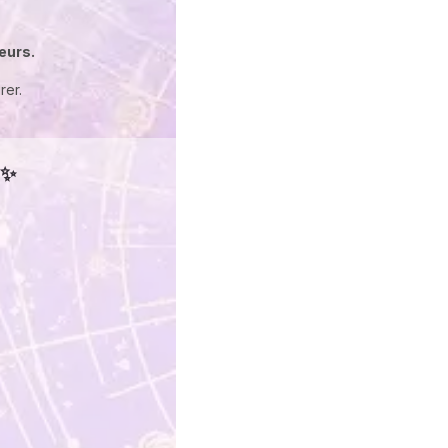
leurs.
rer.
 ✨