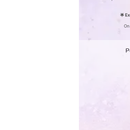
🌟 Ex
On 
P