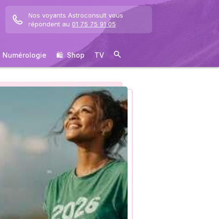
Nos voyants Astroconsult vous
répondent au
01 75 75 91 05
Numérologie
🛍 ️ Shop
TV