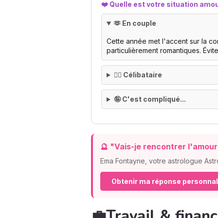
❤️ Quelle est votre situation amo
🫶 En couple
Cette année met l'accent sur la c
particulièrement romantiques. Évite
🙂‍↕️ Célibataire
🤪 C'est compliqué...
🔮 "Vais-je rencontrer l'amou
Ema Fontayne, votre astrologue Astr
Obtenir ma réponse personna
💼Travail & finan