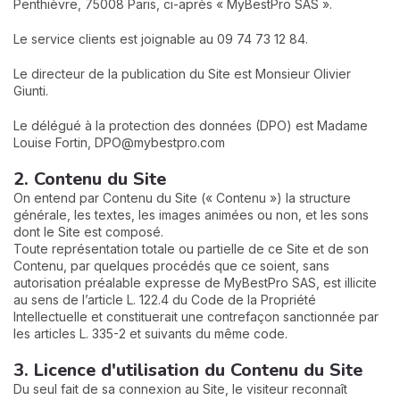
Penthièvre, 75008 Paris, ci-après « MyBestPro SAS ».
Le service clients est joignable au 09 74 73 12 84
.
Le directeur de la publication du Site est Monsieur Olivier
Giunti.
Le délégué à la protection des données (DPO) est Madame
Louise Fortin,
DPO@mybestpro.com
N
2. Contenu du Site
v
On entend par Contenu du Site (« Contenu ») la structure
A
générale, les textes, les images animées ou non, et les sons
v
dont le Site est composé.
r
Toute représentation totale ou partielle de ce Site et de son
Contenu, par quelques procédés que ce soient, sans
9
autorisation préalable expresse de MyBestPro SAS, est illicite
au sens de l’article L. 122.4 du Code de la Propriété
Intellectuelle et constituerait une contrefaçon sanctionnée par
les articles L. 335-2 et suivants du même code.
3. Licence d'utilisation du Contenu du Site
Du seul fait de sa connexion au Site, le visiteur reconnaît