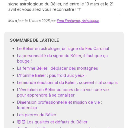
signe astrologique du Bélier, né entre le 19 mars et le 21
avril et vous allez vous reconnaître ! ♈
Mis à jour le
11 mars 2025
par
Ema Fontayne, Astrologue
SOMMAIRE DE L’ARTICLE
Le Bélier en astrologie, un signe de Feu Cardinal
N
La personnalité du signe du Bélier, il faut que ça
v
bouge !
A
La femme Bélier : déplacer des montagnes
v
L'homme Bélier : pas froid aux yeux !
r
Le monde émotionnel du Bélier : souvent mal compris
9
L'évolution du Bélier au cours de sa vie : une vie
pour apprendre à se canaliser
Dimension professionnelle et mission de vie :
leadership
Les pierres du Bélier
😇😈 Les qualités et défauts du Bélier