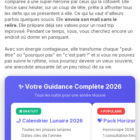
comparée à une super-héroïne par ceux qui la côtoient. Elle
fonce sans hésiter, sur un coup de tête, prête à affronter tous
les défis qui se présentent à elle. Ce qui lui vaut d'ailleurs
parfois quelques soucis. Elle
envoie son mail sans le
relire.
Elle prépare déjà ses valises pour un road trip
improvisé. Pendant ce temps, vous, vous cherchez encore un
endroit où dormir en paniquant.
Avec son énergie contagieuse, elle transforme chaque "peut-
être" ou "pourquoi pas" en "c'est parti !" et si vous ne pouvez
pas suivre le rythme, vous pourriez devenir un vieux souvenir,
une anecdote amusante (et un peu relou) de sa vie.
✨ Votre Guidance Complète 2026
Tous les outils pour une année réussie
🎁 GRATUIT
⭐ POPULAIRE
🌙 Calendrier Lunaire 2026
💝 Pack Horizon
Toutes les phases lunaires
Horoscope 2026
Dates clés de l'année
1 consultation Ema 