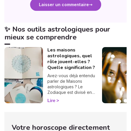
Laisser un commentaire
✨ Nos outils astrologiques pour
mieux se comprendre
Les maisons
astrologiques, quel
rôle jouent-elles ?
Quelle signification ?
Avez-vous déjà entendu
parler de Maisons
astrologiques ? Le
Zodiaque est divisé en
douze Maisons et chacune
Lire
correspond à une sphère
de votre vie : argent, travail,
amour, famille... Calculées à
partir de votre heure de
Votre horoscope directement
naissance, elles jouent un