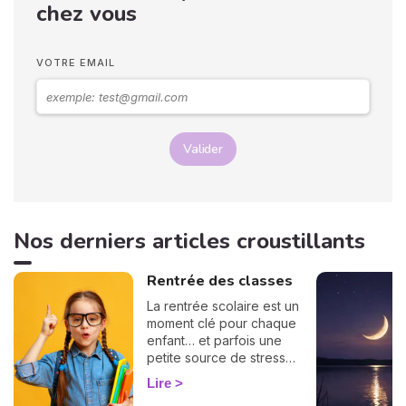
rôle très important pour
chez vous
mieux comprendre votre
personnalité et votre avenir.
Voici leurs significations !
VOTRE EMAIL
Valider
Nos derniers articles croustillants
Rentrée des classes
La rentrée scolaire est un
moment clé pour chaque
enfant… et parfois une
petite source de stress
pour les parents ! Bonne
Lire
nouvelle : l'astrologie peut