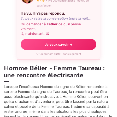
⭐ 4,9
· +146 000 consultations · 99,6% de
satisfaction
Il a vu. Il n’a pas répondu.
Tu peux relire la conversation toute la nuit…
Ou demander à
Esther
ce qu’il pense
vraiment,
là, maintenant. 💌
Je veux savoir →
🤍 Un prénom suffit · sans jugement
Homme Bélier - Femme Taureau :
une rencontre électrisante
Lorsque l'impétueux Homme du signe du Bélier rencontre la
sereine Femme du signe du Taureau, la rencontre peut être
aussi électrisante qu'instructive. L'Homme Bélier, souvent en
quête d'action et d'aventure, peut être fasciné par la nature
calme et posée de la Femme Taureau. Il admire sa capacité à
rester ancrée, même dans les situations les plus chaotiques.
Ensemble, ils peuvent trouver un équilibre entre l'excitation de