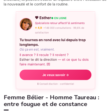
la nouveauté et le confort de la routine.
💖 Esther
● EN LIGNE
Spécialiste retour affectif & sentiments
⭐ 4,9
· +146 000 consultations · 99,6% de
satisfaction
Tu tournes en rond avec lui depuis trop
longtemps.
Où ça en est, vraiment.
Il avance ? Il recule ? Il revient ?
Esther te dit la direction
— et ce que tu dois
faire maintenant. 💌
Je veux savoir →
🔒 Conseil d’action · confidentiel
Femme Bélier - Homme Taureau :
entre fougue et de constance