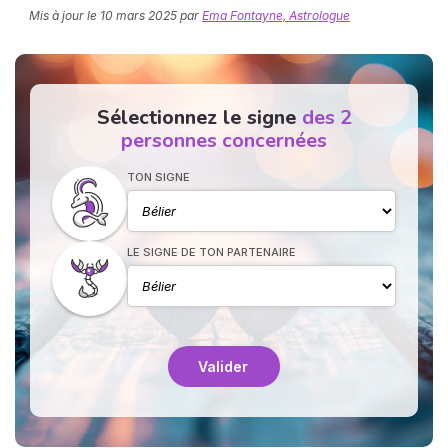
Mis à jour le
10 mars 2025
par
Ema Fontayne, Astrologue
Sélectionnez le signe
des 2
personnes concernées
TON SIGNE
N
v
A
v
LE SIGNE DE TON PARTENAIRE
r
9
Valider