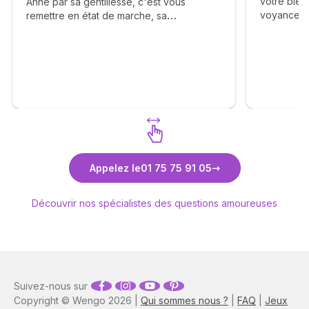
votre bienv
Anne par sa gentillesse, c'est vous
voyance. 
remettre en état de marche, sa
éléments a
bienveillance, ça franchise vous apporte
complaisa
beaucoup de bonheur, elle vous dit avec
réalisme. J
calmé le déroulement des étapes et vous
Un grand m
apprend la patience. Merci Anne pour tout
. Je me permets également d'inciter les
consultants à faire appel à vous . ❤️🙏🫶
Découvrez Anne-Lyssia Coupart
Découvr
Appelez le
01 75 75 91 05
Découvrir nos spécialistes des questions amoureuses
Suivez-nous sur
Copyright © Wengo 2026 |
Qui sommes nous ?
|
FAQ
|
Jeux