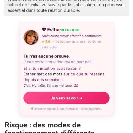
naturel de l'initiative suivie par la stabilisation - un processus
essentiel dans toute relation durable.
💖 Esther
● EN LIGNE
Spécialiste retour affectif & sentiments
⭐ 4,9
· +146 000 consultations · 99,6% de
satisfaction
Tu n’as aucune preuve.
Juste cette sensation qui ne part pas.
Et si ton intuition avait raison ?
Esther met des mots
sur ce que tu ressens
depuis des semaines.
💌
Clair. Honnête. Sans te ménager.
Je veux savoir →
🔒 Réponse rapide & confidentielle · sans jugement
Risque : des modes de
fonctionnement différents