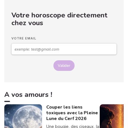
pourquoi nous avons
décidé de créer cette page
Votre horoscope directement
spéciale voyance amour.
Tirage de tarot amoureux,
chez vous
compatibilité, conseils...
vous trouverez tout ici,
passez un bon moment ! 💖
VOTRE EMAIL
Valider
A vos amours !
Couper les liens
toxiques avec la Pleine
Lune du Cerf 2026
Une bougie, des ciseaux, la