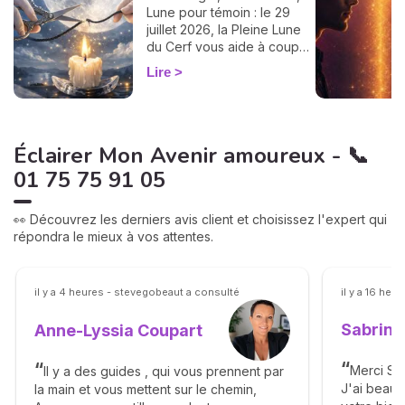
Lune pour témoin : le 29
juillet 2026, la Pleine Lune
du Cerf vous aide à couper
un lien toxique. Le rituel pas
Lire
à pas.
Éclairer Mon Avenir amoureux - 📞
01 75 75 91 05
👀 Découvrez les derniers avis client et choisissez l'expert qui
répondra le mieux à vos attentes.
il y a 4 heures - stevegobeaut a consulté
il y a 16 heu
Sabrina
Anne-Lyssia Coupart
Merci Sab
Il y a des guides , qui vous prennent par
J'ai beau
la main et vous mettent sur le chemin,