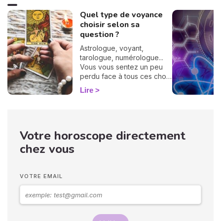
Quel type de voyance
choisir selon sa
question ?
Astrologue, voyant,
tarologue, numérologue...
Vous vous sentez un peu
perdu face à tous ces choix
pour obtenir LA réponse à
Lire
votre question existentielle
du moment ? Pas de
panique, on a tous connu
ça ! Que vous cherchiez à
Votre horoscope directement
démêler votre vie
amoureuse, à savoir si vous
chez vous
allez enfin avoir cette
promotion ou simplement à
satisfaire votre curiosité,
VOTRE EMAIL
voici nos conseils pour
trouver le bon expert.