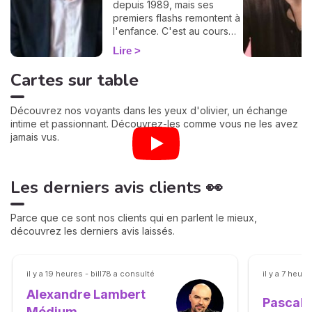
depuis 1989, mais ses
premiers flashs remontent à
l'enfance. C'est au cours
de ses nombreux voyages
Lire
qu'il a, plus encore,
développé son don de
Cartes sur table
clairvoyance, pour le mettre
au service de ceux qui le
Découvrez nos voyants dans les yeux d'olivier, un échange
consultent. Le moins que
intime et passionnant. Découvrez-les comme vous ne les avez
l'on puisse dire, c'est que
jamais vus.
ces derniers ne sont jamais
déçus, bien au contraire ! Ils
le font savoir sur le profil de
Pascal. Rencontre avec ce
Les derniers avis clients 👀
médium qui sait habilement
mêler douceur et sincérité.
Parce que ce sont nos clients qui en parlent le mieux,
découvrez les derniers avis laissés.
il y a 19 heures - bill78 a consulté
il y a 7 heur
Alexandre Lambert
Pascal
Médium