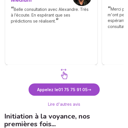
Merci pou
Belle consultation avec Alexandre. Très
m'ont permi
à l’écoute. En espérant que ses
espérant s
prédictions se réalisent.
consultati
Découvrez Alexandre Lambert
Appelez le
01 75 75 91 05
Médium
Lire d'autres avis
Initiation à la voyance, nos
premières fois...