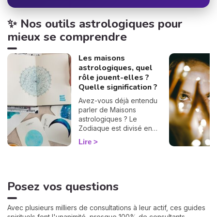
✨ Nos outils astrologiques pour
mieux se comprendre
Les maisons
astrologiques, quel
rôle jouent-elles ?
Quelle signification ?
Avez-vous déjà entendu
parler de Maisons
astrologiques ? Le
Zodiaque est divisé en
douze Maisons et chacune
Lire
correspond à une sphère
de votre vie : argent, travail,
amour, famille... Calculées à
partir de votre heure de
Posez vos questions
naissance, elles jouent un
rôle très important pour
mieux comprendre votre
Avec plusieurs milliers de consultations à leur actif, ces guides
personnalité et votre avenir.
spirituels font l'unanimité, presque 100% de consultants