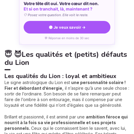
Votre tête dit oui. Votre cœur dit non.
Et si on tranchait, là, maintenant ?
🤍 Posez votre question. Elle voit le reste.
🟣 Je veux savoir →
💬 Réponse en moins de 30 sec
😇 😈Les qualités et (petits) défauts
du Lion
Les qualités du Lion : loyal et ambitieux
Le signe astrologique du Lion est
une personnalité solaire !
Fier et débordant d’énergie,
il n’aspire qu’à une seule chose :
sortir de l’ordinaire. Son besoin de se faire remarquer peut
faire de l’ombre à son entourage, mais il compense par une
loyauté et une fidélité qui n’ont d’égales que sa générosité.
Brillant et passionné, il est animé par une
ambition féroce qui
nourrit à la fois sa vie professionnelle et ses projets
personnels.
Ceux qui le connaissent bien le savent, avec lui,
la vie est une fête qui mérite d’être célébrée. Ses talents