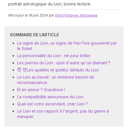
portrait astrologique du Lion, bonne lecture.
Mis à jour le
18 juin 2024
par
Ema Fontayne, Astrologue
SOMMAIRE DE L’ARTICLE
Le signe du Lion, un signe de Feu Fixe gouverné par
le Soleil
N
La personnalité du Lion : né pour briller
v
Les pierres du Lion : quoi d'autre qu'un diamant ?
A
😇 😈Les qualités et (petits) défauts du Lion
v
r
Le Lion au travail : un immense besoin de
reconnaissance
9
Et en amour ? Grandiose !
La compatibilité amoureuse du Lion
Quel est votre ascendant, cher Lion ?
Le Lion et son rapport à l'argent, pas du genre à
manquer