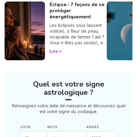
Éclipse : 7 façons de se
protéger
énergétiquement
Les éclipses vous laissent
vidé(e), à fleur de peau,
incapable de fermer l'œil ?
Vous n'êtes pas seul(e), et
surtout : ça se traverse en
Lire
douceur. Voici 7 gestes
simples et bienveillants pour
vous protéger
énergétiquement et
retrouver votre calme
Quel est votre signe
intérieur. 🛡️🌒
astrologique ?
Renseignez votre date de naissance et découvrez quel
est votre signe du zodiaque.
JOUR
MOIS
ANNÉE