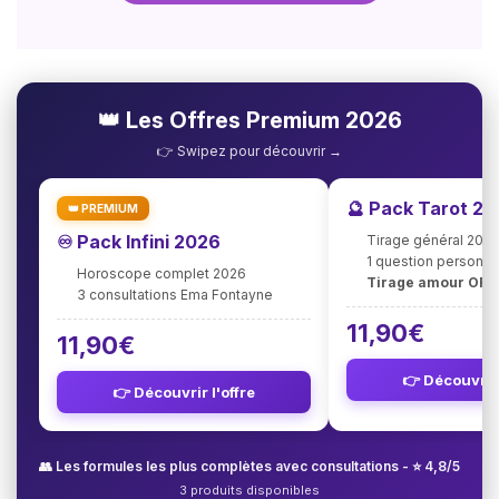
👑 Les Offres Premium 2026
👉 Swipez pour découvrir →
🔮 Pack Tarot 2
👑 PREMIUM
♾️ Pack Infini 2026
Tirage général 202
1 question personna
Horoscope complet 2026
Tirage amour OFF
3 consultations Ema Fontayne
11,90€
11,90€
👉 Découvrir 
👉 Découvrir l'offre
👥 Les formules les plus complètes avec consultations - ⭐ 4,8/5
3 produits disponibles