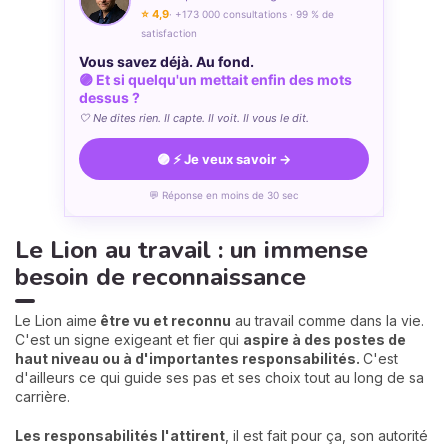
⭐ 4,9
· +173 000 consultations · 99 % de
satisfaction
Vous savez déjà. Au fond.
🟣 Et si quelqu'un mettait enfin des mots
dessus ?
🤍 Ne dites rien. Il capte. Il voit. Il vous le dit.
🟣 ⚡ Je veux savoir →
💬 Réponse en moins de 30 sec
Le Lion au travail : un immense
besoin de reconnaissance
Le Lion aime
être vu et reconnu
au travail comme dans la vie.
C'est un signe exigeant et fier qui
aspire à des postes de
haut niveau ou à d'importantes responsabilités.
C'est
d'ailleurs ce qui guide ses pas et ses choix tout au long de sa
carrière.
Les responsabilités l'attirent
, il est fait pour ça, son autorité