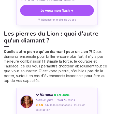
🤍 Un prénom suffit. La vérité fait le reste.
Je veux mon flash →
💬 Réponse en moins de 30 sec
Les pierres du Lion : quoi d'autre
qu'un diamant ?
Quelle autre pierre qu'un diamant pour un Lion ?
! Deux
diamants ensemble pour briller encore plus fort, il n'y a pas
meilleure combinaison ! Il stimule la force, le courage et
l'audace, ce qui vous permettra d'obtenir absolument tout ce
que vous souhaitez. C'est votre pierre, n'oubliez pas de la
porter, surtout en cas d'événements importants pour être au
top de vos capacités.
✨ Vanesa
🟢 EN LIGNE
Médium pure – Tarot & Flashs
⭐ 4,9
· +47 000 consultations · 99,4% de
satisfaction