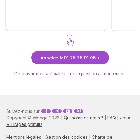
complaisa
beaucoup de bonheur, elle vous dit avec
réalisme. J
calmé le déroulement des étapes et vous
Un grand m
apprend la patience. Merci Anne pour tout
. Je me permets également d'inciter les
consultants à faire appel à vous . ❤️🙏🫶
Découvrez Anne-Lyssia Coupart
Découvr
Appelez le
01 75 75 91 05
Découvrir nos spécialistes des questions amoureuses
Suivez-nous sur
Copyright © Wengo 2026 |
Qui sommes nous ?
|
FAQ
|
Jeux
& Tirages gratuits
Mentions légales
|
Gestion des cookies
|
Charte de