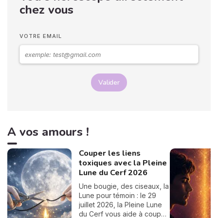
Tirage de tarot amoureux,
chez vous
compatibilité, conseils...
vous trouverez tout ici,
passez un bon moment ! 💖
VOTRE EMAIL
Valider
A vos amours !
Couper les liens
toxiques avec la Pleine
Lune du Cerf 2026
Une bougie, des ciseaux, la
Lune pour témoin : le 29
juillet 2026, la Pleine Lune
du Cerf vous aide à couper