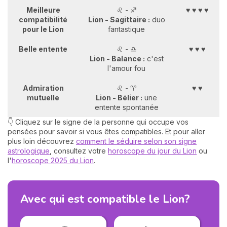
Meilleure
♌ - ♐
♥ ♥ ♥ ♥
compatibilité
Lion - Sagittaire :
duo
pour le Lion
fantastique
Belle entente
♌ - ♎
♥ ♥ ♥
Lion - Balance :
c'est
l'amour fou
Admiration
♌ - ♈
♥ ♥
mutuelle
Lion - Bélier :
une
entente spontanée
👇 Cliquez sur le signe de la personne qui occupe vos
pensées pour savoir si vous êtes compatibles. Et pour aller
plus loin découvrez
comment le séduire selon son signe
astrologique
, consultez votre
horoscope du jour du Lion
ou
l'
horoscope 2025 du Lion
.
Avec qui est compatible le Lion?