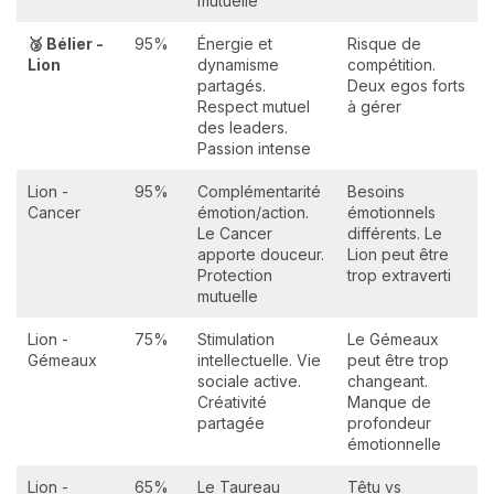
mutuelle
🥉 Bélier -
95%
Énergie et
Risque de
Lion
dynamisme
compétition.
partagés.
Deux egos forts
Respect mutuel
à gérer
des leaders.
Passion intense
Lion -
95%
Complémentarité
Besoins
Cancer
émotion/action.
émotionnels
Le Cancer
différents. Le
apporte douceur.
Lion peut être
Protection
trop extraverti
mutuelle
Lion -
75%
Stimulation
Le Gémeaux
Gémeaux
intellectuelle. Vie
peut être trop
sociale active.
changeant.
Créativité
Manque de
partagée
profondeur
émotionnelle
Lion -
65%
Le Taureau
Têtu vs