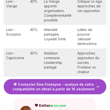
Lion -
45%
La Vierge
Critique vs ego.
Vierge
apporte
Approches de
organisation.
vie opposées
Complémentarité
possible
Lion -
45%
Intensité
Luttes de
Scorpion
partagée.
pouvoir.
Loyauté forte
Jalousie
destructrice
Lion -
40%
Ambition
Approches
Capricorne
commune.
opposées du
Leadership
succès.
partagé
Froideur vs
chaleur
🌟 Contacter Ema Fontayne - analyse de votre
compatibilité en détail à partir de 1€ seulement
💖 Esther
● EN LIGNE