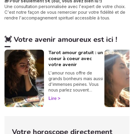
🎁 Pour seulement 5€ (oui, vous avez bien lu !)
Une consultation personnalisée avec l'expert de votre choix.
C'est notre façon de vous remercier pour votre fidélité et de
rendre l'accompagnement spirituel accessible à tous.
💓 Votre avenir amoureux est ici !
Tarot amour gratuit : un
coeur à coeur avec
votre avenir
L'amour nous offre de
grands bonheurs mais aussi
d'immenses peines. Vous
nous parlez souvent
d'amour dans vos
Lire
messages, vous nous
posez des questions, vous
avez envie de savoir, c'est
pourquoi nous avons
décidé de créer cette page
Votre horoscope directement
spéciale voyance amour.