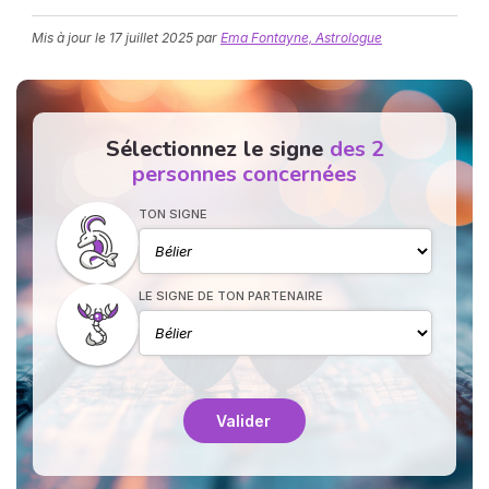
Mis à jour le
17 juillet 2025
par
Ema Fontayne, Astrologue
Sélectionnez le signe
des 2
personnes concernées
N
TON SIGNE
v
A
v
r
LE SIGNE DE TON PARTENAIRE
9
Valider