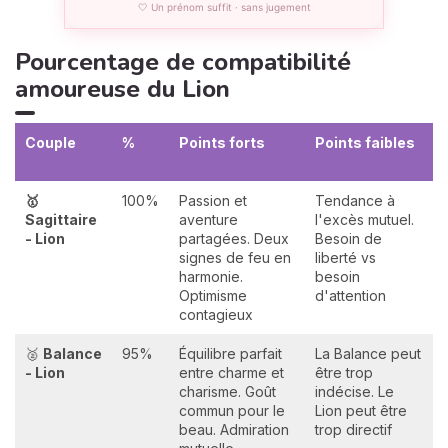
🤍 Un prénom suffit · sans jugement
Pourcentage de compatibilité
amoureuse du Lion
Couple
%
Points forts
Points faibles
🥇
100%
Passion et
Tendance à
Sagittaire
aventure
l'excès mutuel.
- Lion
partagées. Deux
Besoin de
signes de feu en
liberté vs
harmonie.
besoin
Optimisme
d'attention
contagieux
🥈
Balance
95%
Équilibre parfait
La Balance peut
- Lion
entre charme et
être trop
charisme. Goût
indécise. Le
commun pour le
Lion peut être
beau. Admiration
trop directif