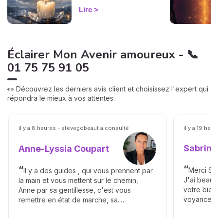
un lien toxique. Le rituel pas
Lire
à pas.
Éclairer Mon Avenir amoureux - 📞
01 75 75 91 05
👀 Découvrez les derniers avis client et choisissez l'expert qui
répondra le mieux à vos attentes.
il y a 8 heures - stevegobeaut a consulté
il y a 19 heu
Sabrina
Anne-Lyssia Coupart
Merci Sab
Il y a des guides , qui vous prennent par
J'ai beau
la main et vous mettent sur le chemin,
votre bienv
Anne par sa gentillesse, c'est vous
voyance. 
remettre en état de marche, sa
éléments a
bienveillance, ça franchise vous apporte