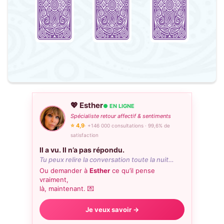
💖 Esther
● EN LIGNE
Spécialiste retour affectif & sentiments
⭐ 4,9
· +146 000 consultations · 99,6% de
satisfaction
Il a vu. Il n’a pas répondu.
Tu peux relire la conversation toute la nuit…
Ou demander à
Esther
ce qu’il pense
vraiment,
là, maintenant. 💌
Je veux savoir →