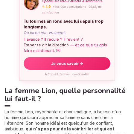
Spécialiste retour affectif & sentiments
⭐ 4,9
· +146 000 consultations · 99,6% de
satisfaction
Tu tournes en rond avec lui depuis trop
longtemps.
Où ça en est, vraiment.
Il avance ? Il recule ? Il revient ?
Esther te dit la direction
— et ce que tu dois
faire maintenant. 💌
Je veux savoir →
🔒 Conseil d’action · confidentiel
La femme Lion, quelle personnalité
lui faut-il ?
La femme Lion, rayonnante et charismatique, a besoin d'un
homme qui saura apprécier sa lumière sans chercher à
l'éteindre. Son homme idéal est quelqu'un de confiant,
ambitieux,
qui n'a pas peur de la voir briller et qui est