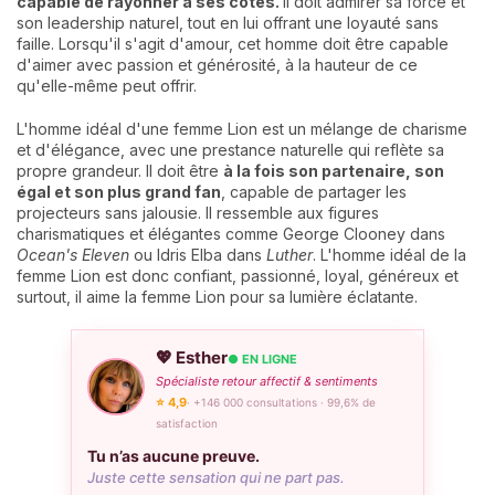
capable de rayonner à ses côtés.
Il doit admirer sa force et
son leadership naturel, tout en lui offrant une loyauté sans
faille. Lorsqu'il s'agit d'amour, cet homme doit être capable
d'aimer avec passion et générosité, à la hauteur de ce
qu'elle-même peut offrir.
L'homme idéal d'une femme Lion est un mélange de charisme
et d'élégance, avec une prestance naturelle qui reflète sa
propre grandeur. Il doit être
à la fois son partenaire, son
égal et son plus grand fan
, capable de partager les
projecteurs sans jalousie. Il ressemble aux figures
charismatiques et élégantes comme George Clooney dans
Ocean's Eleven
ou Idris Elba dans
Luther
. L'homme idéal de la
femme Lion est donc confiant, passionné, loyal, généreux et
surtout, il aime la femme Lion pour sa lumière éclatante.
💖 Esther
● EN LIGNE
Spécialiste retour affectif & sentiments
⭐ 4,9
· +146 000 consultations · 99,6% de
satisfaction
Tu n’as aucune preuve.
Juste cette sensation qui ne part pas.