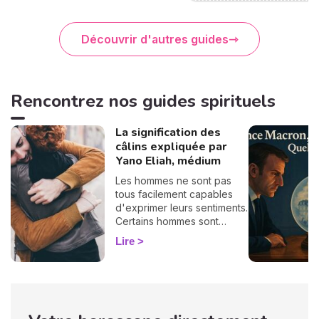
Découvrir d'autres guides
Rencontrez nos guides spirituels
La signification des
câlins expliquée par
Yano Eliah, médium
Les hommes ne sont pas
tous facilement capables
d'exprimer leurs sentiments.
Certains hommes sont
habitués à contrôler leurs
Lire
sentiments, par conséquent
il vous est difficile de
deviner ce qu'ils veulent ou
pensent de vous. Pourtant,
si vous observez son
langage corporel, vous