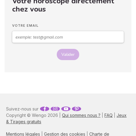
Votre horoscope directement
pouvez déchiffrer ses
chez vous
sentiments envers vous.
Vos langages corporels
peuvent signifier que vous
VOTRE EMAIL
marchez ensemble vers le
même chemin.
Valider
Suivez-nous sur
Copyright © Wengo 2026 |
Qui sommes nous ?
|
FAQ
|
Jeux
& Tirages gratuits
Mentions légales
|
Gestion des cookies
|
Charte de