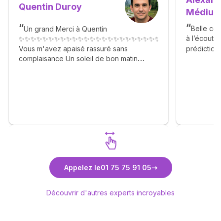
Quentin Duroy
Médiu
Belle con
Un grand Merci à Quentin
à l’écoute
✨✨✨✨✨✨✨✨✨✨✨✨✨✨✨✨✨✨✨✨✨✨✨✨✨✨✨✨✨✨✨✨✨✨
prédictions
Vous m'avez apaisé rassuré sans
complaisance Un soleil de bon matin
Agréable gentil n'hésitez pas. 🙏✨🙏✨🙏✨
🙏✨🙏✨🙏✨🙏✨🙏✨🙏
Découvrez Quentin Duroy
Découvr
Appelez le
01 75 75 91 05
Médium
Découvrir d'autres experts incroyables