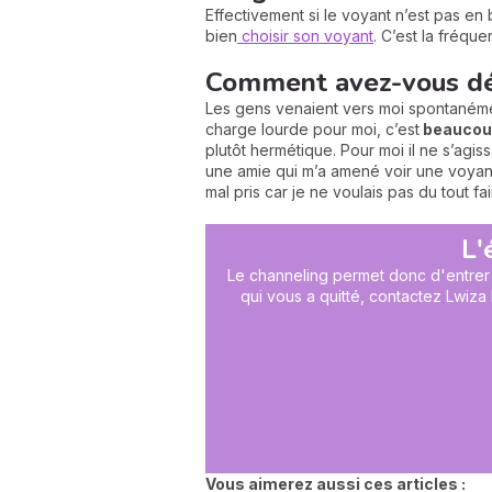
Effectivement si le voyant n’est pas en b
bien
choisir son voyant
. C’est la fréque
Comment avez-vous dé
Les gens venaient vers moi spontanémen
charge lourde pour moi, c’est
beaucou
plutôt hermétique. Pour moi il ne s’agis
une amie qui m’a amené voir une voyante.
mal pris car je ne voulais pas du tout f
L'
Le channeling permet donc d'entrer 
qui vous a quitté, contactez Lwiz
Vous aimerez aussi ces articles :