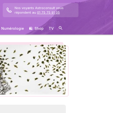
Nos voyants Astroconsult vous
répondent au
01 75 75 91 05
Numérologie
🛍 ️ Shop
TV