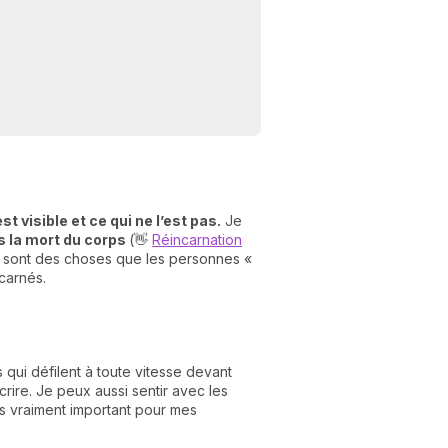
st visible et ce qui ne l’est pas.
Je
ès la mort du corps
(👋
Réincarnation
e sont des choses que les personnes «
N
carnés.
v
A
v
r
ui défilent à toute vitesse devant
9
écrire. Je peux aussi sentir avec les
as vraiment important pour mes