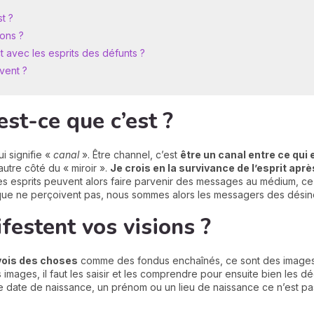
t ?
ons ?
avec les esprits des défunts ?
uvent ?
est-ce que c’est ?
i signifie «
canal
». Être channel, c’est
être un canal entre ce qui e
utre côté du « miroir ».
Je crois en la survivance de l’esprit apr
es esprits peuvent alors faire parvenir des messages au médium, c
que ne perçoivent pas, nous sommes alors les messagers des désin
estent vos visions ?
 vois des choses
comme des fondus enchaînés, ce sont des images q
s images, il faut les saisir et les comprendre pour ensuite bien les d
une date de naissance, un prénom ou un lieu de naissance ce n’est p