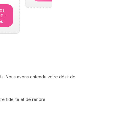
tes
5€ -
es
nts. Nous avons entendu votre désir de
e fidélité et de rendre