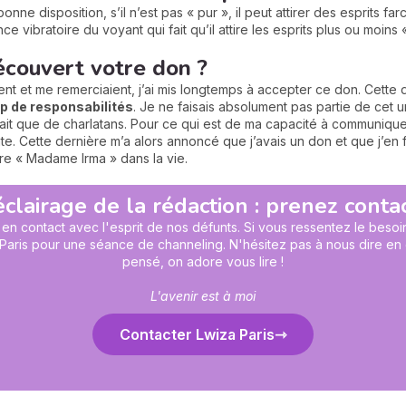
onne disposition, s’il n’est pas « pur », il peut attirer des esprits fa
nce vibratoire du voyant qui fait qu’il attire les esprits plus ou moins
couvert votre don ?
t et me remerciaient, j’ai mis longtemps à accepter ce don. Cette 
p de
responsabilités
. Je ne faisais absolument pas partie de cet u
sait que de charlatans. Pour ce qui est de ma capacité à communiquer
 Cette dernière m’a alors annoncé que j’avais un don et que j’en fer
aire « Madame Irma » dans la vie.
éclairage de la rédaction : prenez contact
en contact avec l'esprit de nos défunts. Si vous ressentez le bes
a Paris pour une séance de channeling. N'hésitez pas à nous dire 
pensé, on adore vous lire !
L'avenir est à moi
Contacter Lwiza Paris