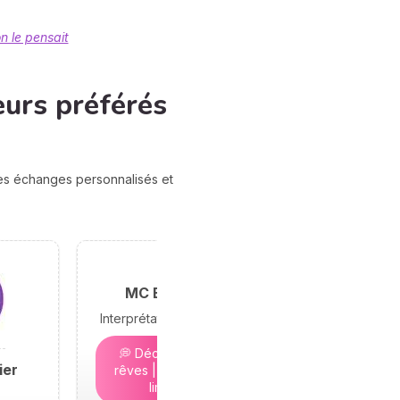
n le pensait
eurs préférés
des échanges personnalisés et
MC Bramond
Interprétation des rêves
💭 Décryptez vos
ier
rêves | 5€ - Places
limitées