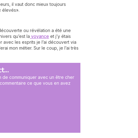
rceurs, il vaut donc mieux toujours
 « élevés».
découverte ou révélation a été une
nivers qu’est la
voyance
et j’y étais
 avec les esprits je l’ai découvert via
ai mon métier. Sur le coup, je l’ai très
...
oin de communiquer avec un être cher
en commentaire ce que vous en avez