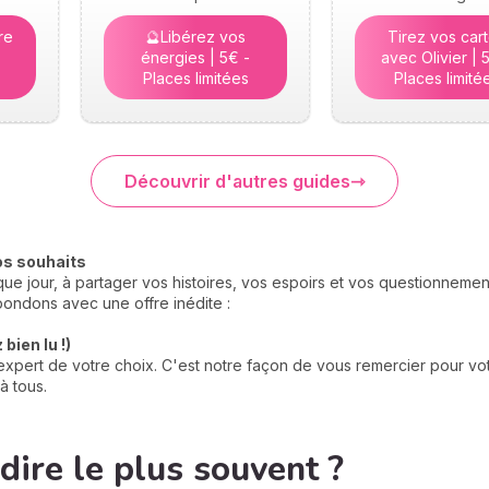
re
🔮Libérez vos
Tirez vos car
énergies | 5€ -
avec Olivier | 
Places limitées
Places limité
Découvrir d'autres guides
os souhaits
e jour, à partager vos histoires, vos espoirs et vos questionneme
ondons avec une offre inédite :
bien lu !)
xpert de votre choix. C'est notre façon de vous remercier pour votr
à tous.
dire le plus souvent ?