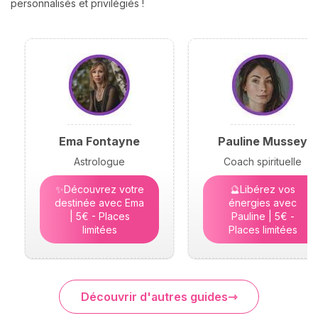
personnalisés et privilégiés !
Ema Fontayne
Pauline Mussey
Astrologue
Coach spirituelle
✨Découvrez votre
🔮Libérez vos
destinée avec Ema
énergies avec
| 5€ - Places
Pauline | 5€ -
limitées
Places limitées
Découvrir d'autres guides