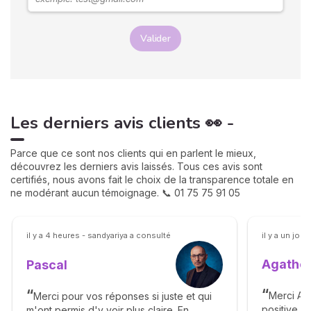
Valider
Les derniers avis clients 👀 -
Parce que ce sont nos clients qui en parlent le mieux,
découvrez les derniers avis laissés. Tous ces avis sont
certifiés, nous avons fait le choix de la transparence totale en
ne modérant aucun témoignage. 📞 01 75 75 91 05
il y a 4 heures - sandyariya a consulté
il y a un jour
Agathe 
Pascal
Merci Ag
Merci pour vos réponses si juste et qui
positive. 
m'ont permis d'y voir plus claire. En