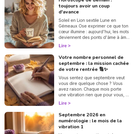
Horoscope de demain :
toujours avoir un coup
d'avance
Soleil en Lion sextile Lune en
Gémeaux Ose exprimer ce que ton
cœur illumine : aujourd'hui, les mots
deviennent des ponts d'âme à âme
et ouvrent la voie à des élans
Lire
sincères.
N
Votre nombre personnel de
v
septembre : la mission cachée
A
de votre rentrée 🔢✨
v
Vous sentez que septembre veut
r
vous dire quelque chose ? Vous
avez raison. Chaque mois porte
9
une vibration rien que pour vous, et
il suffit d'un petit calcul de 30
Lire
secondes pour la révéler. Suivez le
guide : on trouve votre nombre
Septembre 2026 en
personnel, puis votre mission de
numérologie : le mois de la
septembre, chiffre par chiffre. 🔢
vibration 1