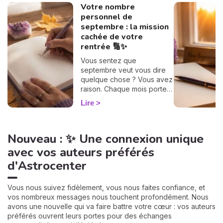
Votre nombre
personnel de
septembre : la mission
cachée de votre
rentrée 🔢✨
Vous sentez que
septembre veut vous dire
quelque chose ? Vous avez
raison. Chaque mois porte
une vibration rien que pour
Lire
vous, et il suffit d'un petit
calcul de 30 secondes pour
la révéler. Suivez le guide :
Nouveau : ✨ Une connexion unique
on trouve votre nombre
personnel, puis votre
avec vos auteurs préférés
mission de septembre,
d'Astrocenter
chiffre par chiffre. 🔢
Vous nous suivez fidèlement, vous nous faites confiance, et
vos nombreux messages nous touchent profondément. Nous
avons une nouvelle qui va faire battre votre cœur : vos auteurs
préférés ouvrent leurs portes pour des échanges