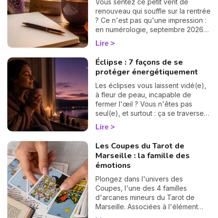
Vous sentez ce petit vent de
renouveau qui souffle sur la rentrée
? Ce n'est pas qu'une impression :
en numérologie, septembre 2026
vibre sur le 1, le chiffre des
Lire
commencements. Après un mois
d'août tourné vers les bilans, place
Éclipse : 7 façons de se
à la page blanche. On vous raconte
protéger énergétiquement
le climat de ce mois pas comme les
autres. 🌱
Les éclipses vous laissent vidé(e),
à fleur de peau, incapable de
fermer l'œil ? Vous n'êtes pas
seul(e), et surtout : ça se traverse
en douceur. Voici 7 gestes simples
Lire
et bienveillants pour vous protéger
énergétiquement et retrouver votre
Les Coupes du Tarot de
calme intérieur. 🛡️🌒
Marseille : la famille des
émotions
Plongez dans l'univers des
Coupes, l'une des 4 familles
d'arcanes mineurs du Tarot de
Marseille. Associées à l'élément
Eau, ces 14 cartes éclairent votre