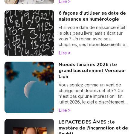
Lire
vie sentimentale, vos relations et
l'état de votre cœur. Découvrez
6 façons d'utiliser sa date de
leur signification complète et ce
naissance en numérologie
qu'elles révèlent dans votre tirage.
Et si votre date de naissance était
le plus beau livre jamais écrit sur
vous ? Un roman avec ses
chapitres, ses rebondissements et
même quelques cartes cachées
Lire
dans la manche. La numérologie
vous aide à en tourner les pages,
Nœuds lunaires 2026 : le
une à une. On vous montre
grand basculement Verseau-
comment… 🔢
Lion
Vous sentez comme un vent de
changement depuis cet été ? Ce
n'est pas qu'une impression : fin
juillet 2026, le ciel a discrètement
tourné une grande page. Les
Lire
nœuds lunaires ont changé d'axe !
Le nœud nord quitte les Poissons
LE PACTE DES ÂMES : le
pour s'installer en Verseau,
mystère de l'incarnation et de
pendant que le nœud sud passe