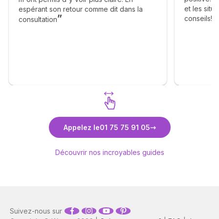
et les sit
espérant son retour comme dit dans la
conseils! J
consultation
suite des d
Florence
Découvrez Pascal
Déco
Appelez le
01 75 75 91 05
Découvrir nos incroyables guides
Suivez-nous sur