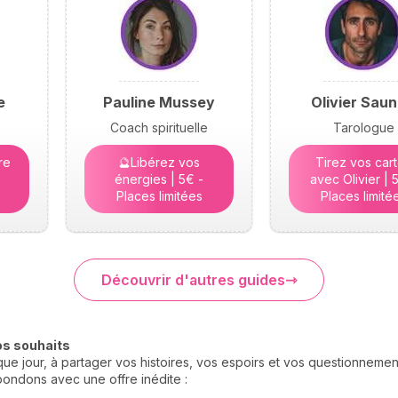
e
Pauline Mussey
Olivier Saun
Coach spirituelle
Tarologue
re
🔮Libérez vos
Tirez vos car
énergies | 5€ -
avec Olivier | 
Places limitées
Places limité
Découvrir d'autres guides
os souhaits
e jour, à partager vos histoires, vos espoirs et vos questionneme
ondons avec une offre inédite :