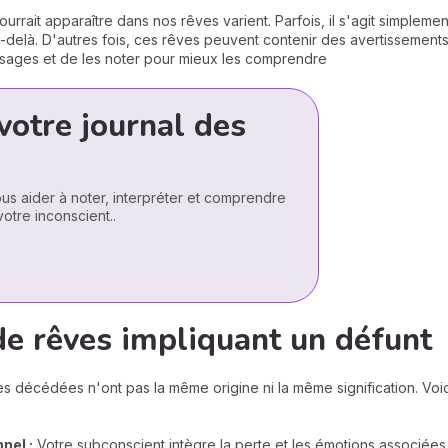
urrait apparaître dans nos rêves varient. Parfois, il s'agit simpleme
u-delà. D'autres fois, ces rêves peuvent contenir des avertissements 
ssages et de les noter pour mieux les comprendre
votre journal des
us aider à noter, interpréter et comprendre
otre inconscient..
de rêves impliquant un défunt
s décédées n'ont pas la même origine ni la même signification. Voic
nel :
Votre subconscient intègre la perte et les émotions associée