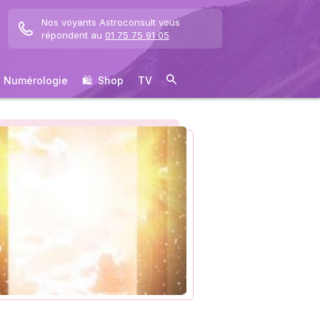
Nos voyants Astroconsult vous
répondent au
01 75 75 91 05
Numérologie
🛍 ️ Shop
TV