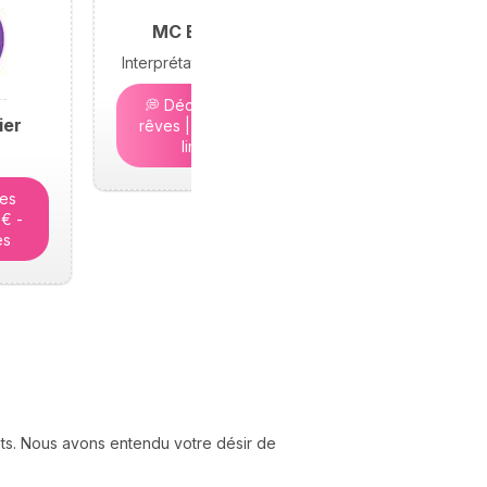
MC Bramond
Interprétation des rêves
💭 Décryptez vos
ier
rêves | 5€ - Places
limitées
tes
5€ -
es
nts. Nous avons entendu votre désir de