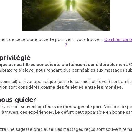
fitent de cette porte ouverte pour venir vous trouver :
Combien de te
?
privilégié
ique et
nos filtres conscients s'atténuent considérablement
. 
vibratoire s'élève, nous rendant plus perméables aux messages subt
e sommeil) et hypnopompique (entre le sommeil et l'éveil) sont parti
ition sont considérés comme
des fenêtres entre les mondes.
nous guider
 rêves sont souvent
porteurs de messages de paix.
Nombre de per
 à travers ces expériences. Le défunt peut apparaître en bonne sa
ttre une sagesse précieuse. Les messages reçus sont souvent rema