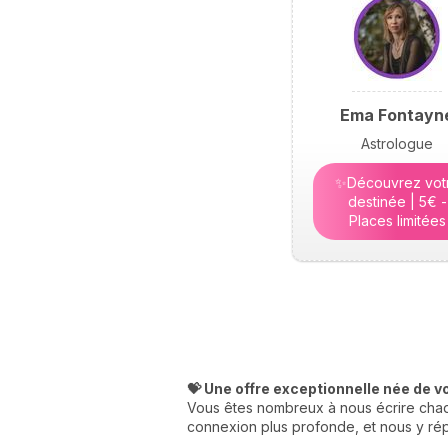
Ema Fontayn
Astrologue
✨Découvrez vot
destinée | 5€ -
Places limitées
💝 Une offre exceptionnelle née de v
Vous êtes nombreux à nous écrire chaqu
connexion plus profonde, et nous y rép