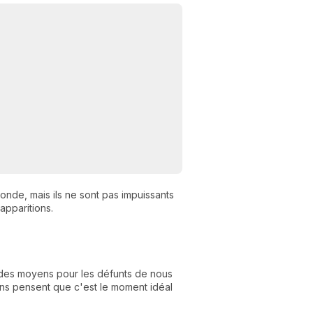
N
monde, mais ils ne sont pas impuissants
v
 apparitions.
A
v
r
9
 des moyens pour les défunts de nous
rtains pensent que c'est le moment idéal