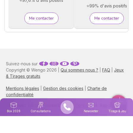
⭐97,6% d'avis positifs
⭐99% d'avis positifs
Me contacter
Me contacter
Suivez-nous sur
Copyright © Wengo 2026 |
Qui sommes nous ?
|
FAQ
|
Jeux
& Tirages gratuits
Mentions légales
|
Gestion des cookies
|
Charte de
confidentialité
Retrouvez Astrocenter en
Italie
|
Portugal
|
Espagne
|
Anglais
Box 2026
Consultations
Newsletter
Tirage & Jeu