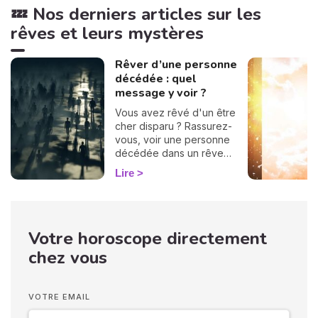
💤 Nos derniers articles sur les
rêves et leurs mystères
Rêver d’une personne
décédée : quel
message y voir ?
Vous avez rêvé d'un être
cher disparu ? Rassurez-
vous, voir une personne
décédée dans un rêve
n’annonce en aucun cas
Lire
votre propre décès. Ces
apparitions oniriques
surviennent souvent
lorsque nous traversons
Votre horoscope directement
des périodes difficiles, et
elles peuvent nous
chez vous
apporter réconfort ou
solutions. La signification de
ces rêves varie selon
VOTRE EMAIL
l'identité du défunt qui vous
rend visite. Explorons