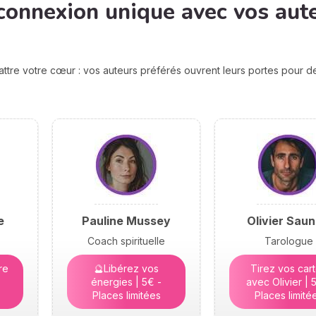
connexion unique avec vos aut
attre votre cœur : vos auteurs préférés ouvrent leurs portes pour 
e
Pauline Mussey
Olivier Saun
Coach spirituelle
Tarologue
re
🔮Libérez vos
Tirez vos car
énergies | 5€ -
avec Olivier | 
Places limitées
Places limité