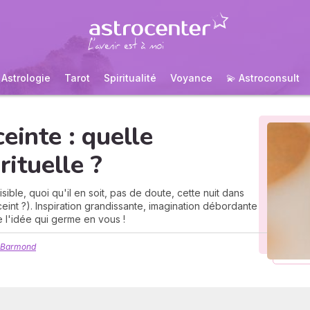
Astrologie
Tarot
Spiritualité
Voyance
💫 Astroconsult
einte : quelle
rituelle ?
ible, quoi qu'il en soit, pas de doute, cette nuit dans
eint ?). Inspiration grandissante, imagination débordante
de l'idée qui germe en vous !
 Barmond