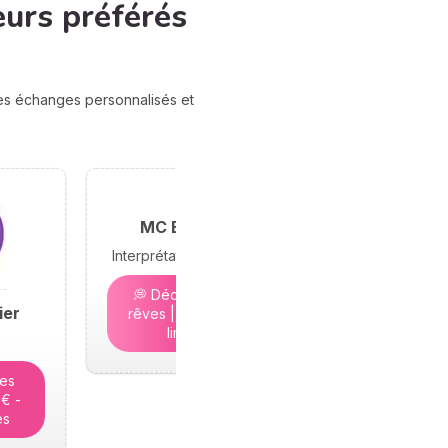
eurs préférés
des échanges personnalisés et
MC Bramond
Interprétation des rêves
💭 Décryptez vos
ier
rêves | 5€ - Places
limitées
tes
5€ -
es