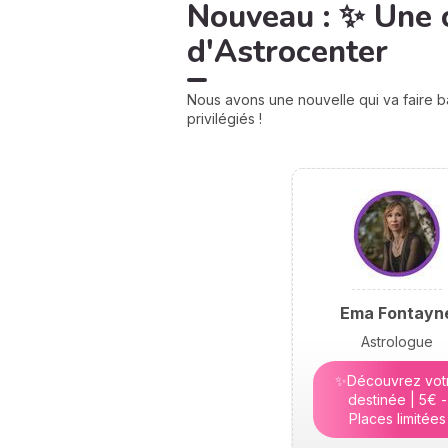
Nouveau : ✨ Une 
d'Astrocenter
Nous avons une nouvelle qui va faire b
privilégiés !
Ema Fontayn
Astrologue
✨Découvrez vot
destinée | 5€ -
Places limitées