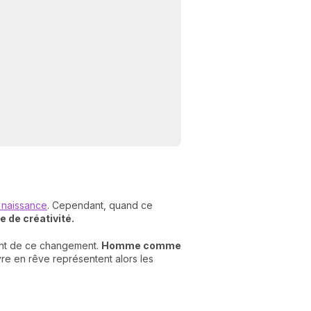
N
v
 naissance
. Cependant, quand ce
A
 de créativité.
v
r
ent de ce changement.
Homme comme
vre en rêve représentent alors les
9