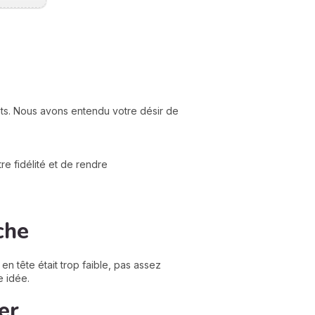
nts. Nous avons entendu votre désir de
e fidélité et de rendre
che
n tête était trop faible, pas assez
e idée.
er