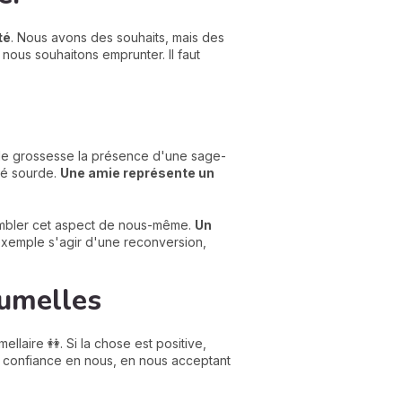
té
. Nous avons des souhaits, mais des
nous souhaitons emprunter. Il faut
de grossesse la présence d'une sage-
té sourde.
Une amie représente un
combler cet aspect de nous-même.
Un
 exemple s'agir d'une reconversion,
jumelles
laire 👭. Si la chose est positive,
n confiance en nous, en nous acceptant