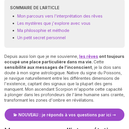
SOMMAIRE DE L’ARTICLE
Mon parcours vers l'interprétation des rêves
Les mystères que j'explore avec vous
Ma philosophie et méthode
Un petit secret personnel
N
Depuis aussi loin que je me souvienne,
les rêves
ont toujours
v
occupé une place particulière dans ma vie.
Cette
A
sensibilité aux messages de l'inconscient
, je la dois sans
v
doute à mon signe astrologique. Native du signe du Poissons,
r
je navigue naturellement entre les différentes dimensions de
l'existence, captant des signaux que la plupart des gens
9
manquent. Mon ascendant Scorpion m'apporte cette capacité
à plonger dans les profondeurs de l'âme humaine sans crainte,
transformant les zones d'ombre en révélations.
💫 NOUVEAU : je réponds à vos questions par ici