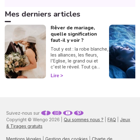
Mes derniers articles
Rêver de mariage,
quelle signification
faut-il y voir ?
Tout y est : la robe blanche,
les alliances, les fleurs,
l'Eglise, le grand oui et
c'est le réveil. Tout ça
n'était qu'un rêve, un
Lire
simple rêve qui vous laisse
avec une immense question
: qu'est-ce que cherche à
me dire mon subconscient ?
Que vous soyez marié, que
vous rêviez de l'être ou
Suivez-nous sur
que l'idée ne vous ait
Copyright © Wengo 2026 |
Qui sommes nous ?
|
FAQ
|
Jeux
jamais traversé, quel est
& Tirages gratuits
son message ?
Mentions légales
|
Gestion des cookies
|
Charte de