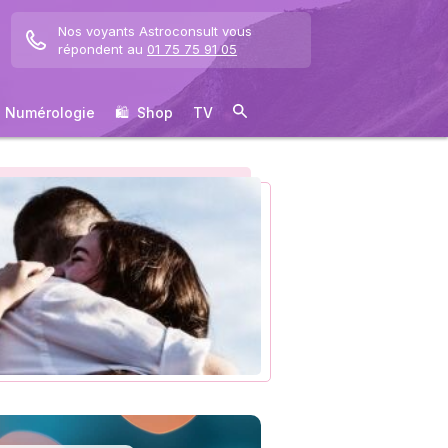
Nos voyants Astroconsult vous
répondent au
01 75 75 91 05
Numérologie
🛍 ️ Shop
TV