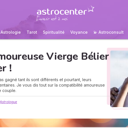
Astrologie
Tarot
Spiritualité
Voyance
💫 Astroconsult
moureuse Vierge Bélier
r !
as gagné tant ils sont différents et pourtant, leurs
taires. Je vous dis tout sur la compatibilité amoureuse
e couple.
Astrologue