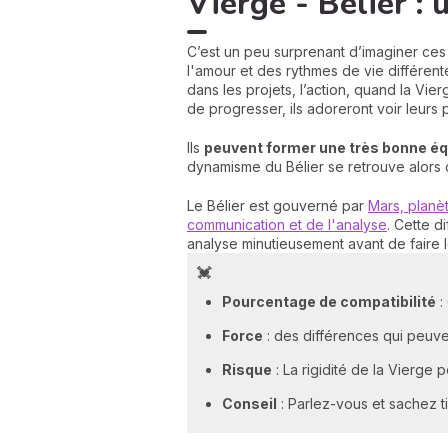
Vierge - Bélier :
C’est un peu surprenant d’imaginer ces 
l'amour et des rythmes de vie différent
dans les projets, l’action, quand la Vie
de progresser, ils adoreront voir leur
Ils
peuvent former une très bon
ne éq
dynamisme du Bélier se retrouve alors c
Le Bélier est gouverné par
Mars, planèt
communication et de l'analyse
. Cette d
analyse minutieusement avant de faire 
💓
Pourcentage de compatibilité
:
Force
: des différences qui peuv
Risque
: La rigidité de la Vierge p
Conseil
: Parlez-vous et sachez tir