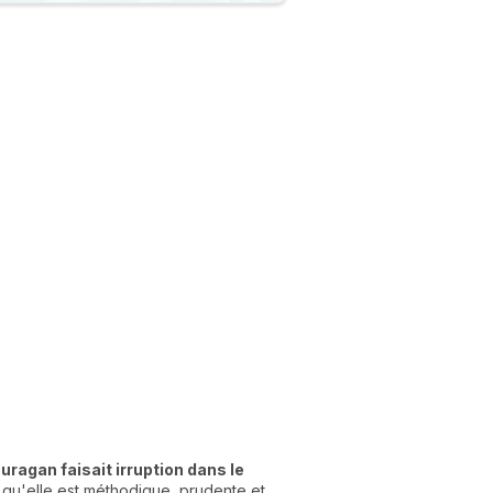
uragan faisait irruption dans le
s qu'elle est méthodique, prudente et