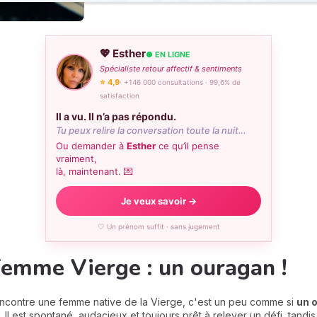
💖 Esther
● EN LIGNE
Spécialiste retour affectif & sentiments
⭐ 4,9
· +146 000 consultations · 99,6% de
satisfaction
Il a vu. Il n’a pas répondu.
Tu peux relire la conversation toute la nuit…
Ou demander à
Esther
ce qu’il pense
vraiment,
là, maintenant. 💌
Je veux savoir →
🤍 Un prénom suffit · sans jugement
emme Vierge : un ouragan !
ncontre une femme native de la Vierge, c'est un peu comme si
un o
.
Il est spontané, audacieux et toujours prêt à relever un défi, tandi