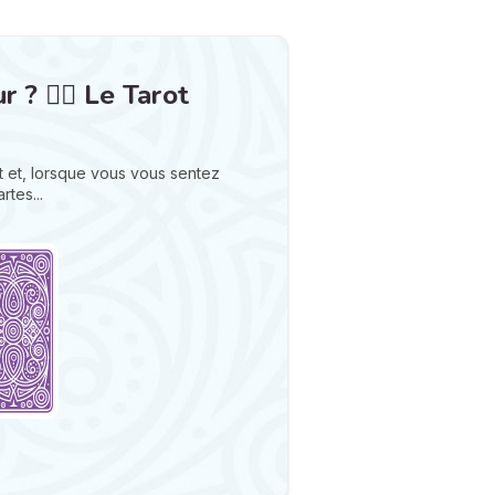
? ❤️‍🔥 Le Tarot
 et, lorsque vous vous sentez
rtes...