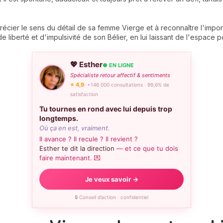
ier le sens du détail de sa femme Vierge et à reconnaître l'importan
 liberté et d'impulsivité de son Bélier, en lui laissant de l'espace
💖 Esther
● EN LIGNE
Spécialiste retour affectif & sentiments
⭐ 4,9
· +146 000 consultations · 99,6% de
satisfaction
Tu tournes en rond avec lui depuis trop
longtemps.
Où ça en est, vraiment.
Il avance ? Il recule ? Il revient ?
Esther te dit la direction
— et ce que tu dois
faire maintenant. 💌
Je veux savoir →
🔒 Conseil d’action · confidentiel