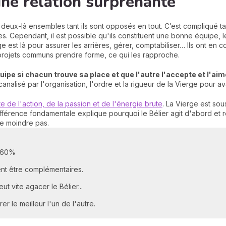
 une relation surprenante
deux-là ensembles tant ils sont opposés en tout. C’est compliqué tan
es. Cependant, il est possible qu'ils constituent une bonne équipe, 
rge est là pour assurer les arrières, gérer, comptabiliser… Ils ont en
s projets communs prendre forme, ce qui les rapproche.
uipe si chacun trouve sa place et que l'autre l'accepte et l'aime
analisé par l'organisation, l'ordre et la rigueur de la Vierge pour a
e de l'action, de la passion et de l'énergie brute
. La Vierge est sou
ifférence fondamentale explique pourquoi le Bélier agit d'abord et ré
le moindre pas.
 60%
ent être complémentaires.
eut vite agacer le Bélier...
er le meilleur l'un de l'autre.