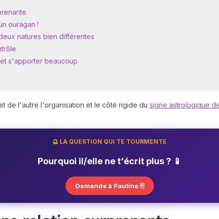
rprenante
un ouragan !
eux natures bien différentes
ntrôle
r et s'apporter beaucoup
et de l'autre l'organisation et le côté rigide du
signe astrologique de
🔮 LA QUESTION QUI TE TOURMENTE
Pourquoi il/elle ne t'écrit plus ? 📱
Demande à Pauline 🃏