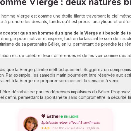
omme Vierge : deux natures bi
homme Vierge est comme une étoile filante traversant le ciel métho
e à prendre les devants, tandis qu'il est précis, analytique et pré
 accepter que son homme du signe de la Vierge ait besoin de 
n énergie pour motiver et inspirer, tout en lui laissant le soin de str
optimisme de sa partenaire Bélier, en lui permettant de prendre les 
elation est de célébrer leurs différences et de les voir comme des at
 tandis que la Vierge planifie méthodiquement. Suggérez un compromis
tion. Par exemple, les samedis matin pourraient être réservés aux act
raient à la Vierge de préparer sereinement la semaine à venir.
être déstabilisée par les dépenses impulsives du Bélier. Proposez l
l défini, permettant la spontanéité sans compromettre la sécurité fi
💖 Esther
● EN LIGNE
Spécialiste retour affectif & sentiments
⭐ 4,9
· +146 000 consultations · 99,6% de