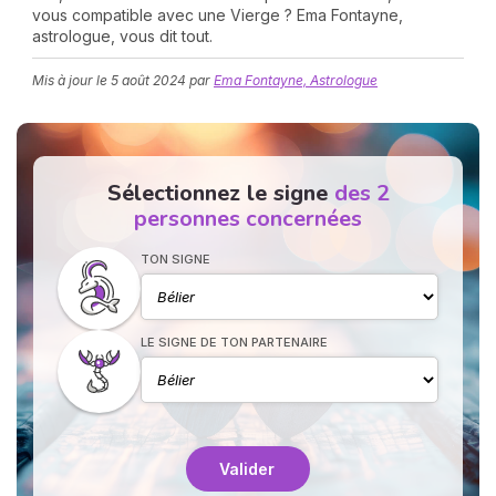
vous compatible avec une Vierge ? Ema Fontayne,
astrologue, vous dit tout.
Mis à jour le
5 août 2024
par
Ema Fontayne, Astrologue
Sélectionnez le signe
des 2
N
personnes concernées
v
A
TON SIGNE
v
r
9
LE SIGNE DE TON PARTENAIRE
Valider