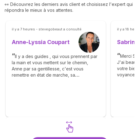
👀 Découvrez les derniers avis client et choisissez l'expert qui
répondra le mieux à vos attentes.
il y a 7 heures - stevegobeaut a consulté
il y a 18 heu
Sabrina
Anne-Lyssia Coupart
Merci Sab
Il y a des guides , qui vous prennent par
J'ai beau
la main et vous mettent sur le chemin,
votre bienv
Anne par sa gentillesse, c'est vous
voyance. 
remettre en état de marche, sa
éléments a
bienveillance, ça franchise vous apporte
complaisa
beaucoup de bonheur, elle vous dit avec
réalisme. J
calmé le déroulement des étapes et vous
Un grand m
apprend la patience. Merci Anne pour tout
. Je me permets également d'inciter les
consultants à faire appel à vous . ❤️🙏🫶