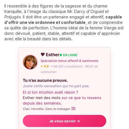
Il ressemble à des figures de la sagesse et du charme
tranquille, à l'image du classique Mr. Darcy d'
Orgueil et
Préjugés
. Il doit être un partenaire engagé et attentif,
capable
d'offrir une vie ordonnée et confortable
, et de comprendre
sa quête de perfection. L'homme idéal de la femme Vierge est
donc dévoué, patient, stable, attentif et capable d'apprécier
avec elle la beauté dans les détails.
💖 Esther
● EN LIGNE
Spécialiste retour affectif & sentiments
⭐ 4,9
· +146 000 consultations · 99,6% de
satisfaction
Tu n’as aucune preuve.
Juste cette sensation qui ne part pas.
Et si ton intuition avait raison ?
Esther met des mots
sur ce que tu ressens
depuis des semaines.
💌
Clair. Honnête. Sans te ménager.
Je veux savoir →