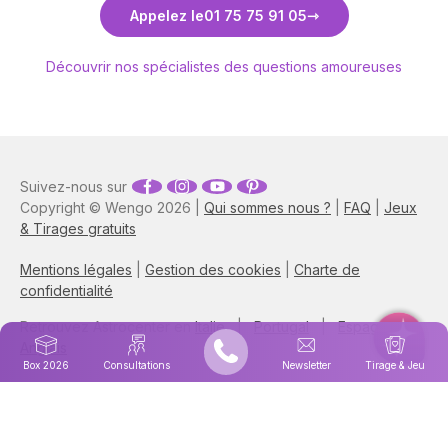
Découvrez Anne-Lyssia Coupart
Découvr
Appelez le
01 75 75 91 05
Découvrir nos spécialistes des questions amoureuses
Suivez-nous sur
Copyright © Wengo 2026 |
Qui sommes nous ?
|
FAQ
|
Jeux
& Tirages gratuits
Mentions légales
|
Gestion des cookies
|
Charte de
confidentialité
Retrouvez Astrocenter en
Italie
|
Portugal
|
Espagne
|
Anglais
Box 2026
Consultations
Newsletter
Tirage & Jeu