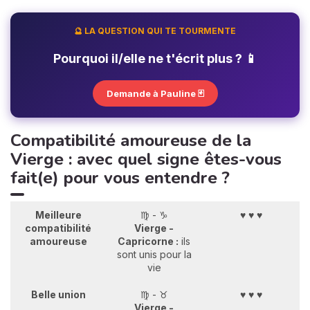
🔮 LA QUESTION QUI TE TOURMENTE
Pourquoi il/elle ne t'écrit plus ? 📱
Demande à Pauline 🃏
Compatibilité amoureuse de la
Vierge : avec quel signe êtes-vous
fait(e) pour vous entendre ?
Meilleure
♍ - ♑
♥ ♥ ♥
compatibilité
Vierge -
amoureuse
Capricorne :
ils
sont unis pour la
vie
Belle union
♍ - ♉
♥ ♥ ♥
Vierge -