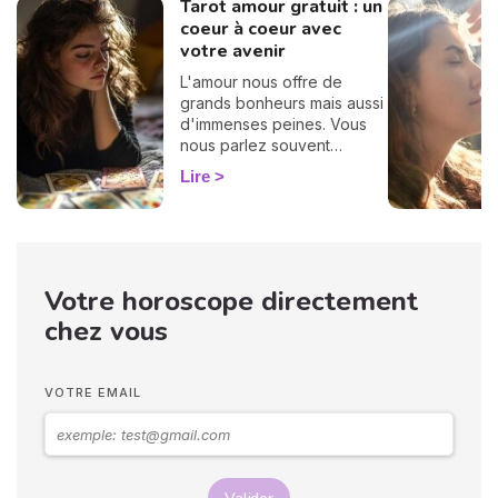
Tarot amour gratuit : un
coeur à coeur avec
votre avenir
L'amour nous offre de
grands bonheurs mais aussi
d'immenses peines. Vous
nous parlez souvent
d'amour dans vos
Lire
messages, vous nous
posez des questions, vous
avez envie de savoir, c'est
pourquoi nous avons
décidé de créer cette page
Votre horoscope directement
spéciale voyance amour.
Tirage de tarot amoureux,
chez vous
compatibilité, conseils...
vous trouverez tout ici,
passez un bon moment ! 💖
VOTRE EMAIL