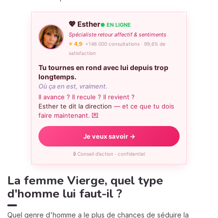
💖 Esther
● EN LIGNE
Spécialiste retour affectif & sentiments
⭐ 4,9
· +146 000 consultations · 99,6% de
satisfaction
Tu tournes en rond avec lui depuis trop
longtemps.
Où ça en est, vraiment.
Il avance ? Il recule ? Il revient ?
Esther te dit la direction
— et ce que tu dois
faire maintenant. 💌
Je veux savoir →
🔒 Conseil d’action · confidentiel
La femme Vierge, quel type
d'homme lui faut-il ?
Quel genre d'homme a le plus de chances de séduire la