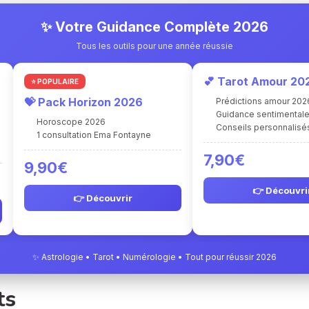
✨ Votre Guidance Complète 2026
Tous les outils pour une année réussie
💕 Tarot Amour 20
⭐ POPULAIRE
💝 Pack Horizon 2026
Prédictions amour 202
Guidance sentimental
Horoscope 2026
Conseils personnalisé
1 consultation Ema Fontayne
7,90€
9,90€
👉 Découvri
👉 Découvrir
✨ Astrologie • Tarot • Numérologie • Tout pour réussir 2026
ts