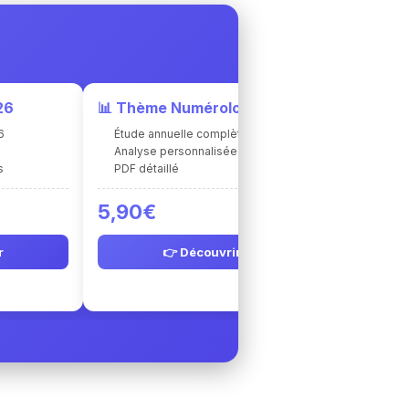
26
📊 Thème Numérologique
6
Étude annuelle complète
e
Analyse personnalisée
s
PDF détaillé
5,90€
r
👉 Découvrir