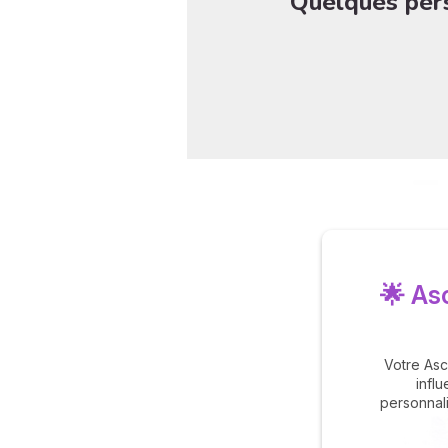
Quelques pers
🌟 As
Votre Asc
influ
personnal