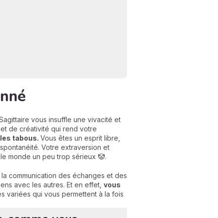
onné
agittaire vous insuffle une vivacité et
N
et de créativité qui rend votre
v
 les tabous.
Vous êtes un esprit libre,
A
spontanéité. Votre extraversion et
v
 le monde un peu trop sérieux 🤡.
r
de la communication des échanges et des
9
iens avec les autres. Et en effet,
vous
 variées qui vous permettent à la fois