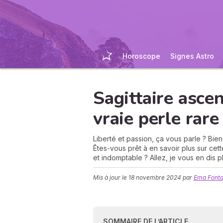
Horoscope
Signes Astro
Sagittaire asce
vraie perle rare 
Liberté et passion, ça vous parle ? Bien
Êtes-vous prêt à en savoir plus sur cet
et indomptable ? Allez, je vous en dis p
Mis à jour le
18 novembre 2024
par
Ema Fonta
SOMMAIRE DE L’ARTICLE