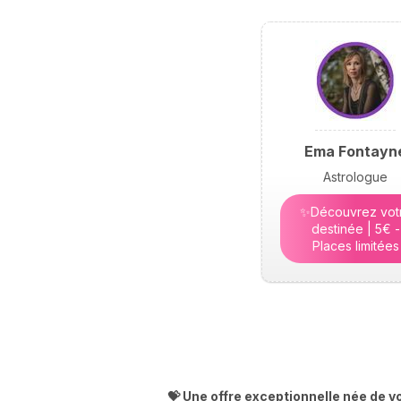
Ema Fontayn
Astrologue
✨Découvrez vot
destinée | 5€ -
Places limitées
💝 Une offre exceptionnelle née de v