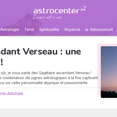
Astrologie
Tarot
Spiritualité
Voyance
💫 Astroconsult
ndant Verseau : une
!
 sûr, je vous parle des Sagittaire ascendant Verseau !
te combinaison de signes astrologiques à la fois captivant
lus sur cette personnalité atypique et passionnante.
yne, Astrologue