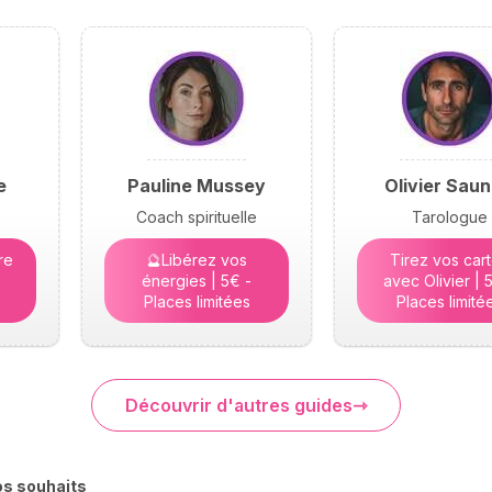
e
Pauline Mussey
Olivier Saun
Coach spirituelle
Tarologue
re
🔮Libérez vos
Tirez vos car
énergies | 5€ -
avec Olivier | 
Places limitées
Places limité
Découvrir d'autres guides
os souhaits