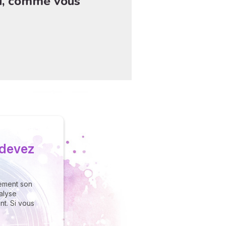
au, comme vous
 devez
tement son
nalyse
t. Si vous