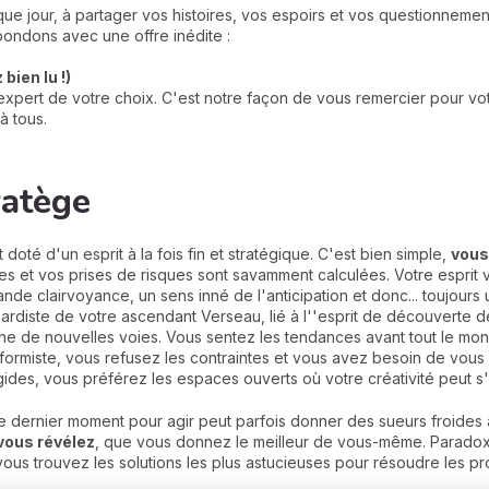
e jour, à partager vos histoires, vos espoirs et vos questionneme
ondons avec une offre inédite :
bien lu !)
xpert de votre choix. C'est notre façon de vous remercier pour votr
à tous.
ratège
doté d'un esprit à la fois fin et stratégique. C'est bien simple,
vous
s et vos prises de risques sont savamment calculées. Votre esprit vi
ande clairvoyance, un sens inné de l'anticipation et donc... toujour
gardiste de votre ascendant Verseau, lié à l''esprit de découverte de
erche de nouvelles voies. Vous sentez les tendances avant tout le m
formiste, vous refusez les contraintes et vous avez besoin de vous s
igides, vous préférez les espaces ouverts où votre créativité peut s
le dernier moment pour agir peut parfois donner des sueurs froides
vous révélez
, que vous donnez le meilleur de vous-même. Paradoxa
vous trouvez les solutions les plus astucieuses pour résoudre les p