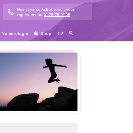
Nos voyants Astroconsult vous
répondent au
01 75 75 91 05
Numérologie
🛍 ️ Shop
TV