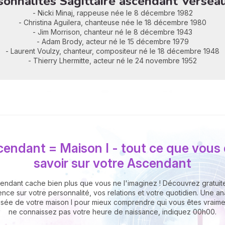
onnalités Sagittaire ascendant Verse
- Nicki Minaj, rappeuse née le 8 décembre 1982
- Christina Aguilera, chanteuse née le 18 décembre 1980
- Jim Morrison, chanteur né le 8 décembre 1943
- Adam Brody, acteur né le 15 décembre 1979
- Laurent Voulzy, chanteur, compositeur né le 18 décembre 1948
- Thierry Lhermitte, acteur né le 24 novembre 1952
cendant = Maison I - tout ce que vous
savoir sur votre Ascendant
endant cache bien plus que vous ne l'imaginez ! Découvrez gratui
ence sur votre personnalité, vos relations et votre quotidien. Une a
isée de votre maison I pour mieux comprendre qui vous êtes vraimen
ne connaissez pas votre heure de naissance, indiquez 00h00.