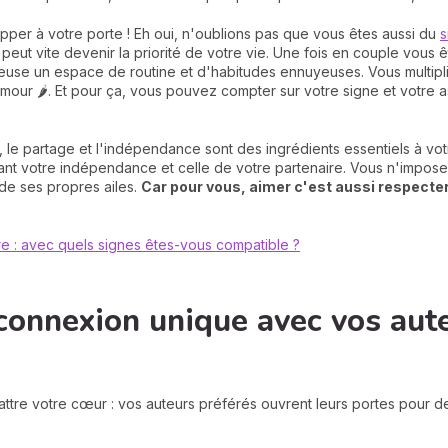
rapper à votre porte ! Eh oui, n'oublions pas que vous êtes aussi du
s
eut vite devenir la priorité de votre vie. Une fois en couple vous ê
reuse un espace de routine et d'habitudes ennuyeuses. Vous multiplie
amour 🌶️. Et pour ça, vous pouvez compter sur votre signe et votre 
, le partage et l'indépendance sont des ingrédients essentiels à vo
ervant votre indépendance et celle de votre partenaire. Vous n'impo
de ses propres ailes.
Car pour vous, aimer c'est aussi respecter
re : avec quels signes êtes-vous compatible ?
connexion unique avec vos aut
attre votre cœur : vos auteurs préférés ouvrent leurs portes pour 