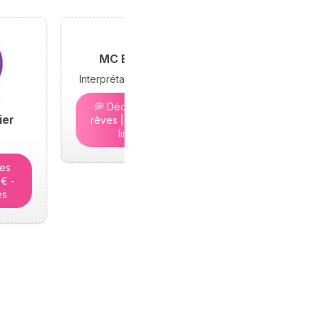
MC Bramond
Interprétation des rêves
💭 Décryptez vos
ier
rêves | 5€ - Places
limitées
tes
5€ -
es