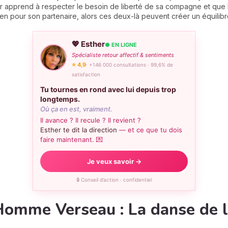
er apprend à respecter le besoin de liberté de sa compagne et q
en pour son partenaire, alors ces deux-là peuvent créer un équilibre
💖 Esther
● EN LIGNE
Spécialiste retour affectif & sentiments
⭐ 4,9
· +146 000 consultations · 99,6% de
satisfaction
Tu tournes en rond avec lui depuis trop
longtemps.
Où ça en est, vraiment.
Il avance ? Il recule ? Il revient ?
Esther te dit la direction
— et ce que tu dois
faire maintenant. 💌
Je veux savoir →
🔒 Conseil d’action · confidentiel
omme Verseau : La danse de l