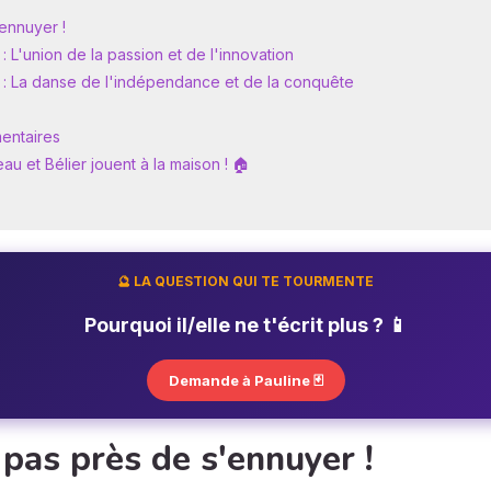
'ennuyer !
L'union de la passion et de l'innovation
 La danse de l'indépendance et de la conquête
mentaires
u et Bélier jouent à la maison ! 🏠
🔮 LA QUESTION QUI TE TOURMENTE
Pourquoi il/elle ne t'écrit plus ? 📱
Demande à Pauline 🃏
 pas près de s'ennuyer !