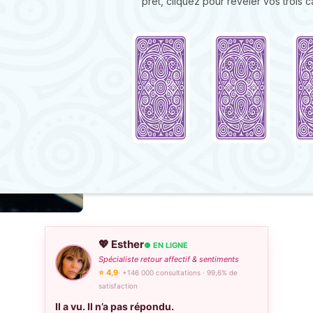
prêt, cliquez pour révéler vos trois ca
💖 Esther
● EN LIGNE
Spécialiste retour affectif & sentiments
⭐ 4,9
· +146 000 consultations · 99,6% de
satisfaction
Il a vu. Il n’a pas répondu.