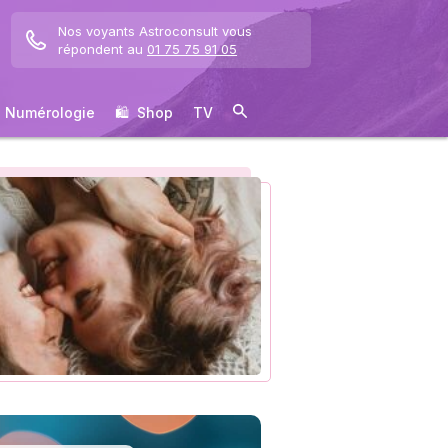
Nos voyants Astroconsult vous
répondent au
01 75 75 91 05
Numérologie
🛍 ️ Shop
TV