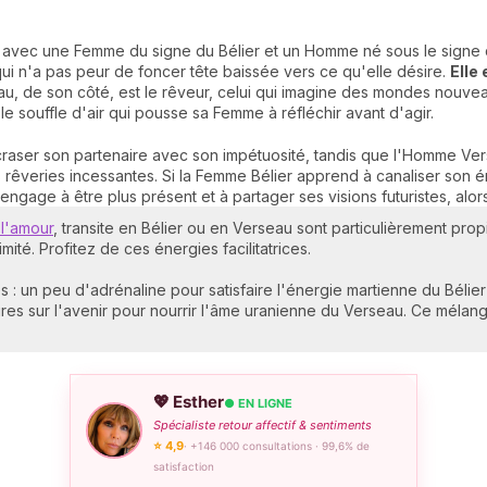
ue avec une Femme du signe du Bélier et un Homme né sous le signe
ui n'a pas peur de foncer tête baissée vers ce qu'elle désire.
Elle 
u, de son côté, est le rêveur, celui qui imagine des mondes nouvea
n, le souffle d'air qui pousse sa Femme à réfléchir avant d'agir.
craser son partenaire avec son impétuosité, tandis que l'Homme Ver
êveries incessantes. Si la Femme Bélier apprend à canaliser son én
ngage à être plus présent et à partager ses visions futuristes, alor
 l'amour
, transite en Bélier ou en Verseau sont particulièrement pro
mité. Profitez de ces énergies facilitatrices.
tés : un peu d'adrénaline pour satisfaire l'énergie martienne du Bél
ires sur l'avenir pour nourrir l'âme uranienne du Verseau. Ce mélan
💖 Esther
● EN LIGNE
Spécialiste retour affectif & sentiments
⭐ 4,9
· +146 000 consultations · 99,6% de
satisfaction