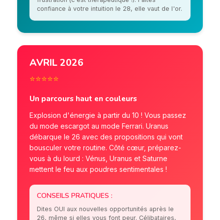
confiance à votre intuition le 28, elle vaut de l'or.
AVRIL 2026
⭐⭐⭐⭐⭐
Un parcours haut en couleurs
Explosion d'énergie à partir du 10 ! Vous passez
du mode escargot au mode Ferrari. Uranus
débarque le 26 avec des propositions qui vont
bousculer votre routine. Côté cœur, préparez-
vous à du lourd : Vénus, Uranus et Saturne
mettent le feu aux poudres sentimentales !
CONSEILS PRATIQUES :
Dites OUI aux nouvelles opportunités après le
26, même si elles vous font peur. Célibataires,