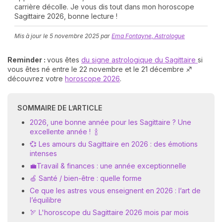
carrière décolle. Je vous dis tout dans mon horoscope
Sagittaire 2026, bonne lecture !
Mis à jour le
5 novembre 2025
par
Ema Fontayne, Astrologue
Reminder :
vous êtes
du signe astrologique du Sagittaire
si
vous êtes né entre le 22 novembre et le 21 décembre ♐
découvrez votre
horoscope 2026
.
N
v
SOMMAIRE DE L’ARTICLE
A
v
2026, une bonne année pour les Sagittaire ? Une
r
excellente année ! 🍾
💞 Les amours du Sagittaire en 2026 : des émotions
9
intenses
💼Travail & finances : une année exceptionnelle
🍏 Santé / bien-être : quelle forme
Ce que les astres vous enseignent en 2026 : l’art de
l’équilibre
🏹 L'horoscope du Sagittaire 2026 mois par mois