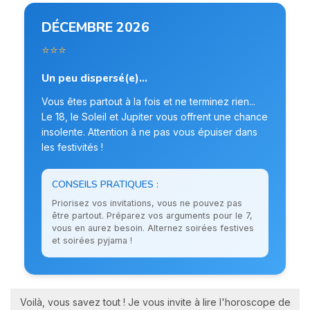
DÉCEMBRE 2026
⭐⭐⭐
Un peu dispersé(e)...
Vous êtes partout à la fois et ne terminez rien...
Le 18, le Soleil et Jupiter vous offrent une chance
insolente. Attention à ne pas vous épuiser dans
les festivités !
CONSEILS PRATIQUES :
Priorisez vos invitations, vous ne pouvez pas
être partout. Préparez vos arguments pour le 7,
vous en aurez besoin. Alternez soirées festives
et soirées pyjama !
Voilà, vous savez tout ! Je vous invite à lire l'horoscope de