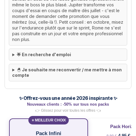
même le boss le plus blasé. Jupiter transforme vos
coups d'essai en coups de maître dès juillet - c'est le
moment de demander cette promotion que vous
méritez (oui, celle-là !). Petit conseil : en octobre, misez
sur l'endurance plutôt que sur le sprint, Rome ne s'est
pas construite en un jour et votre empire professionnel
non plus.
🌟 En recherche d'emploi
🐣
Je souhaite me reconvertir / me mettre à mon
compte
✨ Offrez-vous une année 2026 inspirante ✨
Nouveaux clients : -50% sur tous nos packs
👉 Glissez pour voir toutes les offres 👈
⭐ MEILLEUR CHOIX
Pack Horiz
Pack Infini
4,95 €
9,90 €
-