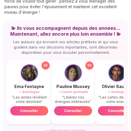
force de vouloir tout gérer : pensez à vous ménager des
pauses pour éviter l'épuisement et maintenir cet excellent
niveau d'énergie !
💫 Ils vous accompagnent depuis des années...
Maintenant, allez encore plus loin ensemble ! 💫
Les auteurs qui écrivent vos articles préférés et qui vous
guident dans vos décisions importantes, sont désormais
disponibles pour vous écouter personnellement.
5€
5€
Ema Fontayne
Pauline Mussey
Olivier Saunie
⭐ Astrologue
⭐ Coach spirituelle
⭐ Tarologue
"Les astres révèlent
"Libérez vos
"Les cartes dévoil
votre destinée"
énergies intérieures"
votre avenir"
Consulter
Consulter
Consulter
👉
Glissez pour voir plus