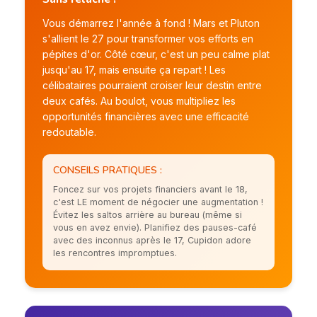
Vous démarrez l'année à fond ! Mars et Pluton
s'allient le 27 pour transformer vos efforts en
pépites d'or. Côté cœur, c'est un peu calme plat
jusqu'au 17, mais ensuite ça repart ! Les
célibataires pourraient croiser leur destin entre
deux cafés. Au boulot, vous multipliez les
opportunités financières avec une efficacité
redoutable.
CONSEILS PRATIQUES :
Foncez sur vos projets financiers avant le 18,
c'est LE moment de négocier une augmentation !
Évitez les saltos arrière au bureau (même si
vous en avez envie). Planifiez des pauses-café
avec des inconnus après le 17, Cupidon adore
les rencontres impromptues.