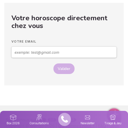
Votre horoscope directement
chez vous
VOTRE EMAIL
Valider
Suivez-nous sur
Box 2026
Consultations
Newsletter
Tirage & Jeu
Copyright © Wengo 2026 |
Qui sommes nous ?
|
FAQ
|
Jeux