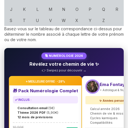
J
K
L
M
N
O
P
Q
R
S
T
U
V
W
X
Y
Z
Basez-vous sur le tableau de correspondance ci-dessus pour
déterminer le nombre associé à chaque lettre de votre prénom
ou de votre nom.
🔢 NUMÉROLOGIE 2026
Révélez votre chemin de vie ✨
👉 Swipez pour découvrir →
⭐ MEILLEURE OFFRE · -28%
Ema Fontayn
🎁 Pack Numérologie Complet
⭐ Astrologue & Num
✅ INCLUS :
✨ Années personne
Consultation email
(5€)
Calcul année 2026
Thème 2026 PDF
(5,90€)
Chemin de vie & missio
12 mois de prévisions
Cycles karmiques
Compatibilités
10,90€