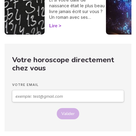
naissance était le plus beau
livre jamais écrit sur vous ?
Un roman avec ses
chapitres, ses
Lire
rebondissements et même
quelques cartes cachées
dans la manche. La
numérologie vous aide à en
tourner les pages, une à
Votre horoscope directement
une. On vous montre
comment… 🔢
chez vous
VOTRE EMAIL
Valider