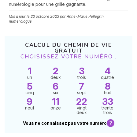
numérologie pour une grille gagnante.
Mis à jour le
23 octobre 2023
par Anne-Marie Pellegrin,
numérologue
CALCUL DU CHEMIN DE VIE
GRATUIT
CHOISISSEZ VOTRE NUMÉRO :
N
v
1
2
3
4
A
v
un
deux
trois
quatre
r
5
6
7
8
9
cinq
six
sept
huit
9
11
22
33
neuf
onze
vingt
trente
deux
trois
?
Vous ne connaissez pas votre numéro