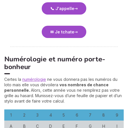
📞 J'appelle
✉ Je tchate
Numérologie et numéro porte-
bonheur
Certes la
numérologie
ne vous donnera pas les numéros du
loto mais elle vous dévoilera
vos nombres de chance
personnelle.
Alors, cette année vous ne remplirez pas votre
grille au hasard. Munissez-vous d’une feuille de papier et d’un
stylo avant de faire votre calcul.
1
2
3
4
5
6
7
8
9
A
B
C
D
E
F
G
H
I