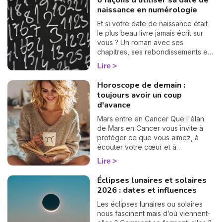
6 façons d'utiliser sa date de
naissance en numérologie
Et si votre date de naissance était
le plus beau livre jamais écrit sur
vous ? Un roman avec ses
chapitres, ses rebondissements et
même quelques cartes cachées
Lire
dans la manche. La numérologie
vous aide à en tourner les pages,
Horoscope de demain :
une à une. On vous montre
N
toujours avoir un coup
comment… 🔢
v
d'avance
A
Mars entre en Cancer Que l'élan
v
de Mars en Cancer vous invite à
r
protéger ce que vous aimez, à
écouter votre cœur et à
9
transformer chaque émotion en une
Lire
force d'amour lumineuse.
Éclipses lunaires et solaires
2026 : dates et influences
Les éclipses lunaires ou solaires
nous fascinent mais d’où viennent-