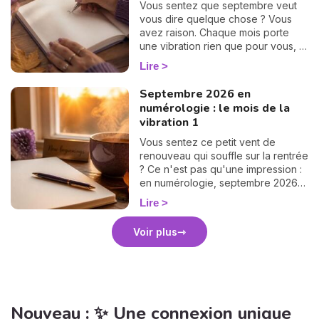
Vous sentez que septembre veut
vous dire quelque chose ? Vous
avez raison. Chaque mois porte
une vibration rien que pour vous, et
il suffit d'un petit calcul de 30
Lire
secondes pour la révéler. Suivez le
guide : on trouve votre nombre
Septembre 2026 en
personnel, puis votre mission de
numérologie : le mois de la
septembre, chiffre par chiffre. 🔢
vibration 1
Vous sentez ce petit vent de
renouveau qui souffle sur la rentrée
? Ce n'est pas qu'une impression :
en numérologie, septembre 2026
vibre sur le 1, le chiffre des
Lire
commencements. Après un mois
d'août tourné vers les bilans, place
Voir plus
à la page blanche. On vous raconte
le climat de ce mois pas comme les
autres. 🌱
Nouveau : ✨ Une connexion unique