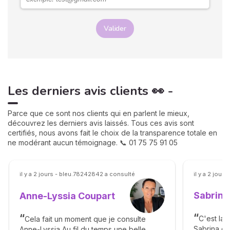
Valider
Les derniers avis clients 👀 -
Parce que ce sont nos clients qui en parlent le mieux,
découvrez les derniers avis laissés. Tous ces avis sont
certifiés, nous avons fait le choix de la transparence totale en
ne modérant aucun témoignage. 📞 01 75 75 91 05
il y a 2 jours - bleu.78242842 a consulté
il y a 2 jou
Sabrina
Anne-Lyssia Coupart
C'est la 
Cela fait un moment que je consulte
Sabrina da
Anne-Lyssia Au fil du temps une belle