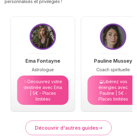
personnalisés et privilégiés !
Ema Fontayne
Pauline Mussey
Astrologue
Coach spirituelle
✨Découvrez votre
🔮Libérez vos
destinée avec Ema
énergies avec
| 5€ - Places
Pauline | 5€ -
limitées
Places limitées
Découvrir d'autres guides