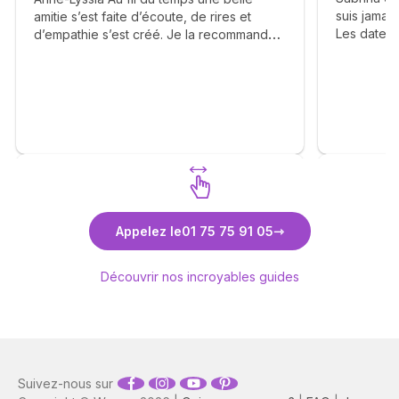
suis jamai
amitie s’est faite d’écoute, de rires et
Les dates,
d’empathie s’est créé. Je la recommande
sont clair
chaleureusement ❤️
très clair
La cohéren
différente
impression
son ressen
long terme
mon avenir,
La capacit
les événem
Découvrez Anne-Lyssia Coupart
Découvr
les autres 
Appelez le
01 75 75 91 05
consultati
auront un m
Découvrir nos incroyables guides
moi. J'ai 
bientôt.
Suivez-nous sur