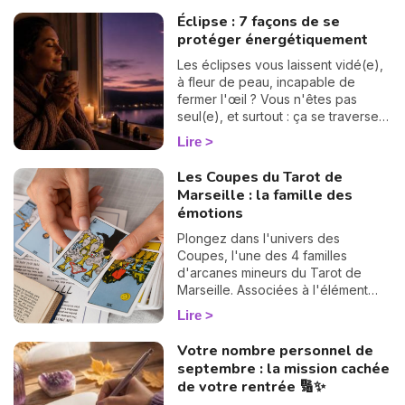
suite. 💫
vertigineux mystère du « Pacte des
Éclipse : 7 façons de se
Âmes » que nous explore Vanesa
protéger énergétiquement
Vidente, voyante, tarologue et
médium reconnue sur Wengo. Forte
Les éclipses vous laissent vidé(e),
de nombreuses années
à fleur de peau, incapable de
d'expérience et plébiscitée par sa
fermer l'œil ? Vous n'êtes pas
communauté — 2972 avis reçus,
seul(e), et surtout : ça se traverse
dont 99,4 % sont des avis positifs
en douceur. Voici 7 gestes simples
Lire
ou très positifs —, elle est réputée
et bienveillants pour vous protéger
pour offrir des réponses rapides et
énergétiquement et retrouver votre
Les Coupes du Tarot de
précises, idéales pour celles et
calme intérieur. 🛡️🌒
Marseille : la famille des
ceux qui souhaitent avancer sans
émotions
hésiter. Dans cet article, elle lève le
voile sur les raisons profondes de
Plongez dans l'univers des
notre incarnation.
Coupes, l'une des 4 familles
d'arcanes mineurs du Tarot de
Marseille. Associées à l'élément
Eau, ces 14 cartes éclairent votre
Lire
vie sentimentale, vos relations et
l'état de votre cœur. Découvrez
Votre nombre personnel de
leur signification complète et ce
septembre : la mission cachée
qu'elles révèlent dans votre tirage.
de votre rentrée 🔢✨