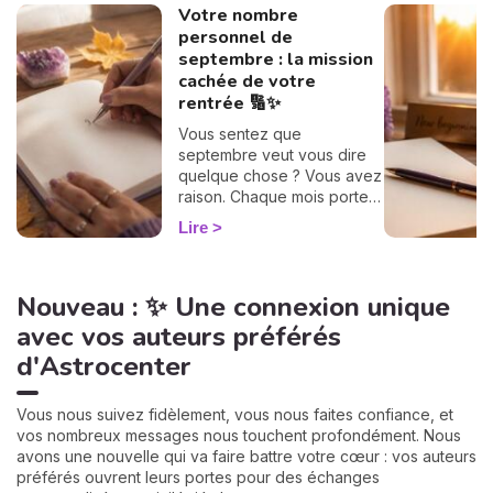
Votre nombre
personnel de
septembre : la mission
cachée de votre
rentrée 🔢✨
Vous sentez que
septembre veut vous dire
quelque chose ? Vous avez
raison. Chaque mois porte
une vibration rien que pour
Lire
vous, et il suffit d'un petit
calcul de 30 secondes pour
la révéler. Suivez le guide :
Nouveau : ✨ Une connexion unique
on trouve votre nombre
personnel, puis votre
avec vos auteurs préférés
mission de septembre,
d'Astrocenter
chiffre par chiffre. 🔢
Vous nous suivez fidèlement, vous nous faites confiance, et
vos nombreux messages nous touchent profondément. Nous
avons une nouvelle qui va faire battre votre cœur : vos auteurs
préférés ouvrent leurs portes pour des échanges