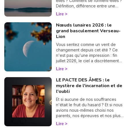
elles ? Comment se forment-elles ?
Définition, différence entre une
éclipse lunaire et solaire, influence
Lire
en astrologie et dates des éclipses
en 2025, je vous dis tout sur le
Nœuds lunaires 2026 : le
sujet.
grand basculement Verseau-
Lion
Vous sentez comme un vent de
changement depuis cet été ? Ce
n'est pas qu'une impression : fin
juillet 2026, le ciel a discrètement
tourné une grande page. Les
Lire
nœuds lunaires ont changé d'axe !
Le nœud nord quitte les Poissons
LE PACTE DES ÂMES : le
pour s'installer en Verseau,
mystère de l'incarnation et de
pendant que le nœud sud passe
l'oubli
de la Vierge au Lion. Rassurez-
vous, pas besoin d'être astrologue
Et si aucune de nos souffrances
pour le ressentir : ce basculement,
n'était le fruit du hasard ? Et si nous
qui n'arrive que tous les 18 mois
avions nous-mêmes choisi nos
environ, vient rebattre en douceur
parents, nos épreuves et nos plus
les cartes de votre chemin de vie.
grandes déchirures, bien avant
Lire
Et croyez-moi, vous allez adorer la
notre premier souffle ? C'est le