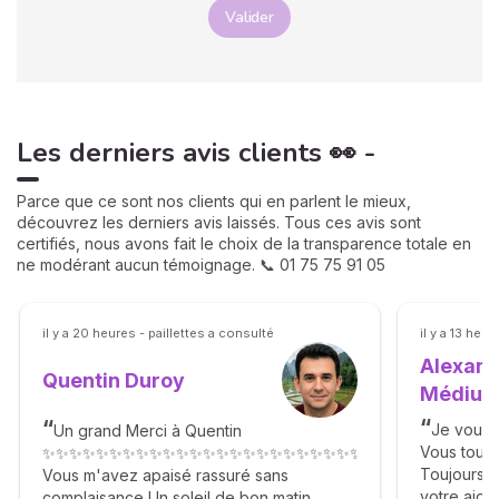
Valider
Les derniers avis clients 👀 -
Parce que ce sont nos clients qui en parlent le mieux,
découvrez les derniers avis laissés. Tous ces avis sont
certifiés, nous avons fait le choix de la transparence totale en
ne modérant aucun témoignage. 📞 01 75 75 91 05
il y a 20 heures - paillettes a consulté
il y a 13 heu
Alexand
Quentin Duroy
Médiu
Je vous 
Un grand Merci à Quentin
Vous tout 
✨✨✨✨✨✨✨✨✨✨✨✨✨✨✨✨✨✨✨✨✨✨✨✨✨✨✨✨✨✨✨✨✨✨
Toujours c
Vous m'avez apaisé rassuré sans
votre aid
complaisance Un soleil de bon matin