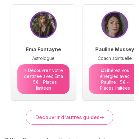
Ema Fontayne
Pauline Mussey
Astrologue
Coach spirituelle
✨Découvrez votre
🔮Libérez vos
destinée avec Ema
énergies avec
| 5€ - Places
Pauline | 5€ -
limitées
Places limitées
Découvrir d'autres guides