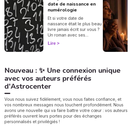
date de naissance en
numérologie
Et si votre date de
naissance était le plus beau
livre jamais écrit sur vous ?
Un roman avec ses
chapitres, ses
Lire
rebondissements et même
quelques cartes cachées
dans la manche. La
numérologie vous aide à en
Nouveau : ✨ Une connexion unique
tourner les pages, une à
une. On vous montre
avec vos auteurs préférés
comment… 🔢
d'Astrocenter
Vous nous suivez fidèlement, vous nous faites confiance, et
vos nombreux messages nous touchent profondément. Nous
avons une nouvelle qui va faire battre votre cœur : vos auteurs
préférés ouvrent leurs portes pour des échanges
personnalisés et privilégiés !