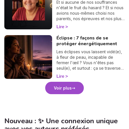
plans qui, en réalité, n'en font
Et si aucune de nos souffrances
qu'un : le corps, l'esprit et la
n'était le fruit du hasard ? Et si nous
maison. Trois territoires à
avions nous-mêmes choisi nos
désencombrer pour retrouver de
parents, nos épreuves et nos plus
l'espace, du souffle et de la
grandes déchirures, bien avant
Lire
sérénité. Suivez le guide !
notre premier souffle ? C'est le
vertigineux mystère du « Pacte des
Éclipse : 7 façons de se
Âmes » que nous explore Vanesa
protéger énergétiquement
Vidente, voyante, tarologue et
médium reconnue sur Wengo. Forte
Les éclipses vous laissent vidé(e),
de nombreuses années
à fleur de peau, incapable de
d'expérience et plébiscitée par sa
fermer l'œil ? Vous n'êtes pas
communauté — 2972 avis reçus,
seul(e), et surtout : ça se traverse
dont 99,4 % sont des avis positifs
en douceur. Voici 7 gestes simples
Lire
ou très positifs —, elle est réputée
et bienveillants pour vous protéger
pour offrir des réponses rapides et
énergétiquement et retrouver votre
Voir plus
précises, idéales pour celles et
calme intérieur. 🛡️🌒
ceux qui souhaitent avancer sans
hésiter. Dans cet article, elle lève le
voile sur les raisons profondes de
notre incarnation.
Nouveau : ✨ Une connexion unique
avec vos auteurs préférés