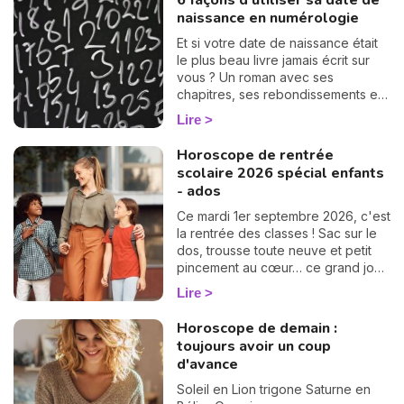
6 façons d'utiliser sa date de
naissance en numérologie
Et si votre date de naissance était
le plus beau livre jamais écrit sur
vous ? Un roman avec ses
chapitres, ses rebondissements et
même quelques cartes cachées
Lire
dans la manche. La numérologie
vous aide à en tourner les pages,
Horoscope de rentrée
une à une. On vous montre
N
scolaire 2026 spécial enfants
comment… 🔢
v
- ados
A
Ce mardi 1er septembre 2026, c'est
v
la rentrée des classes ! Sac sur le
r
dos, trousse toute neuve et petit
pincement au cœur… ce grand jour
9
est un moment clé pour vos enfants
Lire
comme pour vous. Pour vous aider
à les préparer et à accompagner
Horoscope de demain :
au mieux vos chères têtes blondes,
toujours avoir un coup
je vous offre un horoscope spécial
d'avance
enfant : découvrez vite comment
se passera ce premier jour
Soleil en Lion trigone Saturne en