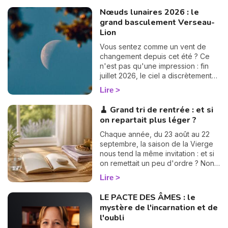
l’écliptique. Ces points sont ce
Nœuds lunaires 2026 : le
qu’on appelle les Nœuds Lunaires.
grand basculement Verseau-
Lion
Vous sentez comme un vent de
changement depuis cet été ? Ce
n'est pas qu'une impression : fin
juillet 2026, le ciel a discrètement
tourné une grande page. Les
Lire
nœuds lunaires ont changé d'axe !
Le nœud nord quitte les Poissons
🧹 Grand tri de rentrée : et si
pour s'installer en Verseau,
on repartait plus léger ?
pendant que le nœud sud passe
de la Vierge au Lion. Rassurez-
Chaque année, du 23 août au 22
vous, pas besoin d'être astrologue
septembre, la saison de la Vierge
pour le ressentir : ce basculement,
nous tend la même invitation : et si
qui n'arrive que tous les 18 mois
on remettait un peu d'ordre ? Non
environ, vient rebattre en douceur
pas par obsession du rangement,
Lire
les cartes de votre chemin de vie.
mais parce que cette énergie de
Et croyez-moi, vous allez adorer la
Terre nous aide à y voir clair, à
LE PACTE DES ÂMES : le
suite. 💫
alléger et à repartir sur des bases
mystère de l'incarnation et de
saines. En 2026, je vous propose
l'oubli
de suivre ce mouvement sur trois