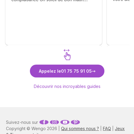
souffrance
Agréable gentil n'hésitez pas. 🙏✨🙏✨🙏✨
beaucoup d
🙏✨🙏✨🙏✨🙏✨🙏✨🙏
recommand
Découvrez Quentin Duroy
Découvr
Appelez le
01 75 75 91 05
Médium
Découvrir nos incroyables guides
Suivez-nous sur
Copyright © Wengo 2026 |
Qui sommes nous ?
|
FAQ
|
Jeux