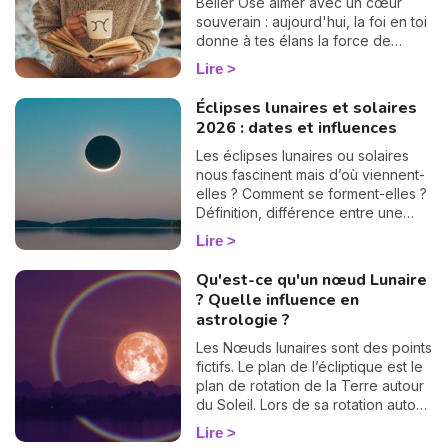
d'école, signe par signe.
Bélier Ose aimer avec un cœur
souverain : aujourd'hui, la foi en toi
donne à tes élans la force de
devenir un chemin lumineux.
Lire
Éclipses lunaires et solaires
2026 : dates et influences
Les éclipses lunaires ou solaires
nous fascinent mais d’où viennent-
elles ? Comment se forment-elles ?
Définition, différence entre une
éclipse lunaire et solaire, influence
Lire
en astrologie et dates des éclipses
en 2025, je vous dis tout sur le
Qu'est-ce qu'un nœud Lunaire
sujet.
? Quelle influence en
astrologie ?
Les Nœuds lunaires sont des points
fictifs. Le plan de l’écliptique est le
plan de rotation de la Terre autour
du Soleil. Lors de sa rotation autour
de la Terre, la Lune coupe
Lire
régulièrement ce plan de