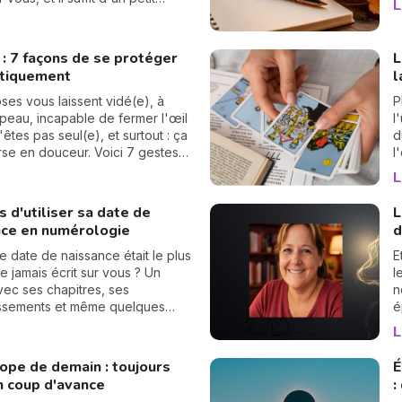
L
d
e 30 secondes pour la révéler.
p
e guide : on trouve votre
d
ersonnel, puis votre mission de
 : 7 façons de se protéger
L
e, chiffre par chiffre. 🔢
tiquement
l
pses vous laissent vidé(e), à
P
 peau, incapable de fermer l'œil
l
'êtes pas seul(e), et surtout : ça
d
rse en douceur. Voici 7 gestes
l
et bienveillants pour vous
v
L
 énergétiquement et retrouver
l
me intérieur. 🛡️🌒
s
s d'utiliser sa date de
L
r
nce en numérologie
d
re date de naissance était le plus
E
re jamais écrit sur vous ? Un
l
ec ses chapitres, ses
n
ssements et même quelques
é
achées dans la manche. La
d
L
gie vous aide à en tourner les
s
une à une. On vous montre
«
ope de demain : toujours
É
t… 🔢
V
n coup d'avance
:
m