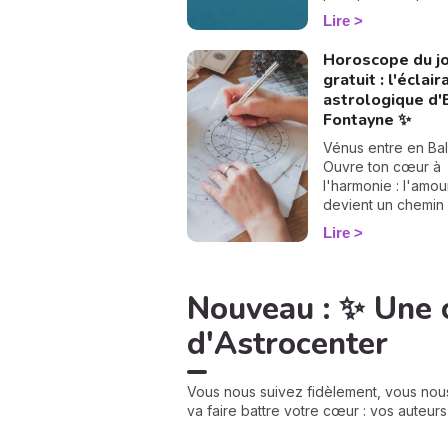
fin juillet 2026, le c
Lire
discrètement tour
grande page. Les
Horoscope du j
lunaires ont chan
gratuit : l'éclai
! Le nœud nord qui
astrologique d
Poissons pour s'ins
Fontayne ✨
en Verseau, pend
le nœud sud passe
Vénus entre en Ba
Vierge au Lion. Ra
Ouvre ton cœur à
vous, pas besoin d
l'harmonie : l'amou
astrologue pour le
devient un chemin
ressentir : ce
paix, de beauté et
Lire
basculement, qui n
d'élévation lorsqu
que tous les 18 mo
choisis de rencont
environ, vient reba
l'autre avec justes
Nouveau : ✨ Une 
douceur les carte
votre chemin de vi
d'Astrocenter
croyez-moi, vous a
adorer la suite. 💫
Vous nous suivez fidèlement, vous nou
va faire battre votre cœur : vos auteur