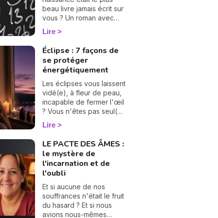
beau livre jamais écrit sur
vous ? Un roman avec
ses chapitres, ses
Lire
rebondissements et
même quelques cartes
Éclipse : 7 façons de
cachées dans la manche.
se protéger
La numérologie vous aide
énergétiquement
à en tourner les pages,
une à une. On vous
Les éclipses vous laissent
montre comment… 🔢
vidé(e), à fleur de peau,
incapable de fermer l'œil
? Vous n'êtes pas seul(e),
et surtout : ça se traverse
Lire
en douceur. Voici 7
gestes simples et
LE PACTE DES ÂMES :
bienveillants pour vous
le mystère de
protéger
l'incarnation et de
énergétiquement et
l'oubli
retrouver votre calme
intérieur. 🛡️🌒
Et si aucune de nos
souffrances n'était le fruit
du hasard ? Et si nous
avions nous-mêmes