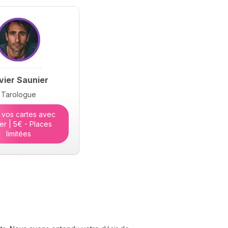
hésiter. Dans cet article,
elle lève le voile sur les
raisons profondes de
notre incarnation.
ivier Saunier
Tarologue
 vos cartes avec
ier | 5€ - Places
limitées