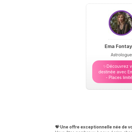
Ema Fonta
Astrologue
✨Découvrez v
destinée avec Em
- Places limit
💝 Une offre exceptionnelle née de v