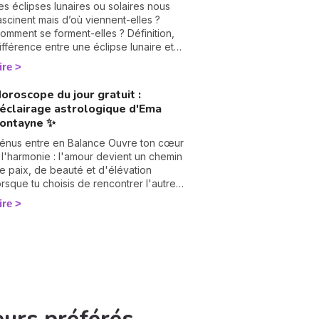
ombreuses années d'expérience et
es éclipses lunaires ou solaires nous
lébiscitée par sa communauté — 2972
ascinent mais d’où viennent-elles ?
vis reçus, dont 99,4 % sont des avis
omment se forment-elles ? Définition,
ositifs ou très positifs —, elle est
ifférence entre une éclipse lunaire et
éputée pour offrir des réponses
olaire, influence en astrologie et dates
ire
apides et précises, idéales pour celles
es éclipses en 2025, je vous dis tout
t ceux qui souhaitent avancer sans
ur le sujet.
oroscope du jour gratuit :
ésiter. Dans cet article, elle lève le voile
'éclairage astrologique d'Ema
ur les raisons profondes de notre
ontayne ✨
ncarnation.
énus entre en Balance Ouvre ton cœur
 l'harmonie : l'amour devient un chemin
e paix, de beauté et d'élévation
orsque tu choisis de rencontrer l'autre
vec justesse.
ire