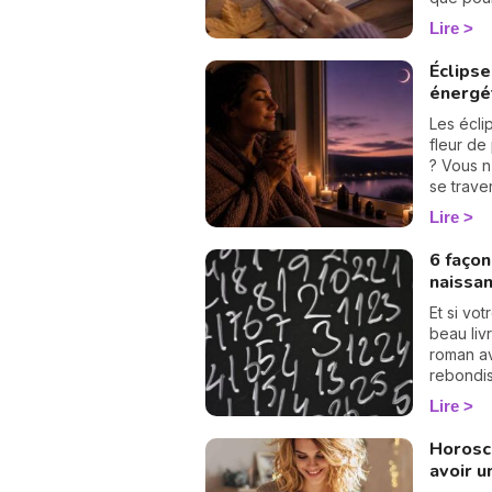
calcul d
Lire
Suivez l
nombre p
Éclipse
septembr
énergé
Les écli
fleur de
? Vous n
se trave
simples 
Lire
protéger
votre cal
6 façon
naissa
Et si vot
beau liv
roman av
rebondi
cartes c
Lire
numérolo
pages, 
Horosc
commen
avoir u