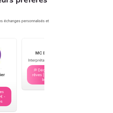
eurs préférés
des échanges personnalisés et
MC Bramond
Interprétation des rêves
💭 Décryptez vos
ier
rêves | 5€ - Places
limitées
tes
5€ -
es