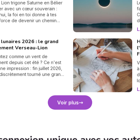
n
n Lion trigone Saturne en Bélier
L
p
r avec un cœur souverain :
f
a
ui, la foi en toi donne à tes
C
p
 force de devenir un chemin
d
r
.
s
L
r
d
e
s
lunaires 2026 : le grand
H
h
ement Verseau-Lion
l
s
F
i
ntez comme un vent de
nt depuis cet été ? Ce n'est
V
e impression : fin juillet 2026,
à
a discrètement tourné une grande
d
es nœuds lunaires ont changé
l
Le nœud nord quitte les
a
L
 pour s'installer en Verseau,
 que le nœud sud passe de la
Voir plus
u Lion. Rassurez-vous, pas
'être astrologue pour le
r : ce basculement, qui n'arrive
 les 18 mois environ, vient
 en douceur les cartes de votre
e vie. Et croyez-moi, vous allez
 suite. 💫