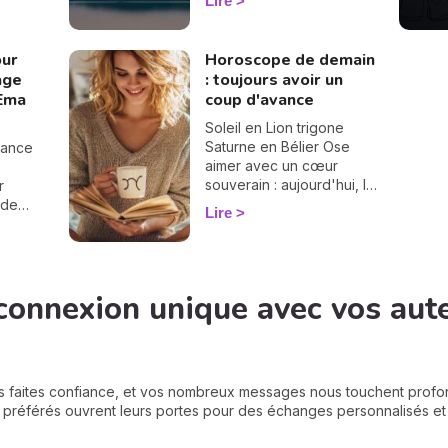
Lire
différence entre une
iel a
éclipse lunaire et solaire,
né une
influence en astrologie et
 nœuds
our
Horoscope de demain
dates des éclipses en
gé d'axe
rage
: toujours avoir un
2025, je vous dis tout sur
tte les
'Ema
coup d'avance
le sujet.
taller
ant que
Soleil en Lion trigone
 de la
Saturne en Bélier Ose
lance
ssurez-
aimer avec un cœur
'être
souverain : aujourd'hui, la
r
foi en toi donne à tes
 de
Lire
élans la force de devenir
'arrive
un chemin lumineux.
e tu
is
rer
ttre en
se.
connexion unique avec vos aut
s de
e. Et
llez
s faites confiance, et vos nombreux messages nous touchent prof
s préférés ouvrent leurs portes pour des échanges personnalisés et p