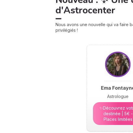
Nouveau : ✨ Une 
d'Astrocenter
Nous avons une nouvelle qui va faire b
privilégiés !
Ema Fontayn
Astrologue
✨Découvrez vot
destinée | 5€ -
Places limitées