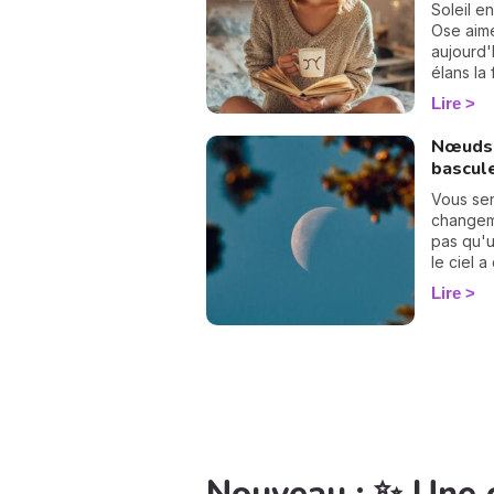
Soleil e
Ose aime
aujourd'h
élans la
lumineux
Lire
Nœuds 
bascul
Vous se
changeme
pas qu'un
le ciel 
page. L
Lire
d'axe ! 
Poissons
pendant
Vierge a
besoin d
ressenti
que tous
rebattre
chemin d
adorer la