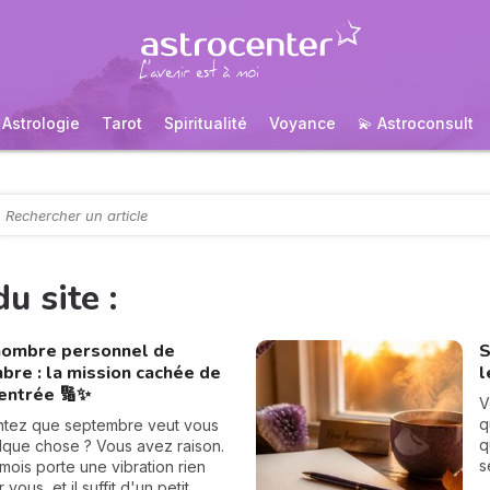
Astrologie
Tarot
Spiritualité
Voyance
💫 Astroconsult
u site :
nombre personnel de
S
bre : la mission cachée de
l
rentrée 🔢✨
V
q
ntez que septembre veut vous
q
lque chose ? Vous avez raison.
s
ois porte une vibration rien
d
vous, et il suffit d'un petit