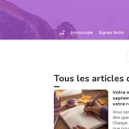
Horoscope
Signes Astro
Tous les articles d
Votre 
septem
votre 
Vous se
dire que
Chaque m
que pour 