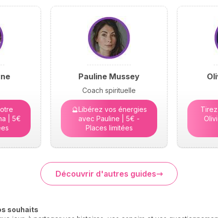
yne
Pauline Mussey
Ol
Coach spirituelle
otre
🔮Libérez vos énergies
Tirez
a | 5€
avec Pauline | 5€ -
Oliv
ées
Places limitées
Découvrir d'autres guides
os souhaits