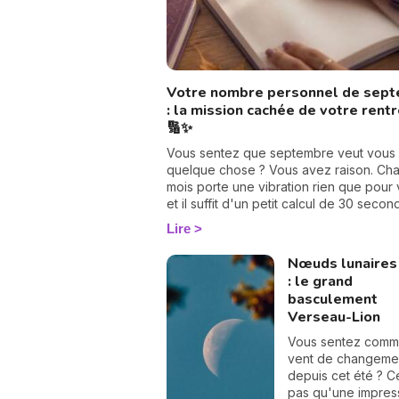
Votre nombre personnel de sep
: la mission cachée de votre rent
🔢✨
Vous sentez que septembre veut vous 
quelque chose ? Vous avez raison. Ch
mois porte une vibration rien que pour 
et il suffit d'un petit calcul de 30 seco
pour la révéler. Suivez le guide : on tr
Lire
votre nombre personnel, puis votre mis
septembre, chiffre par chiffre. 🔢
Nœuds lunaires
: le grand
basculement
Verseau-Lion
Vous sentez comm
vent de changeme
depuis cet été ? C
pas qu'une impress