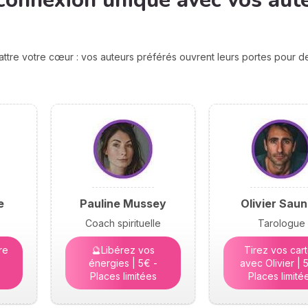
connexion unique avec vos aut
attre votre cœur : vos auteurs préférés ouvrent leurs portes pour 
e
Pauline Mussey
Olivier Saun
Coach spirituelle
Tarologue
re
🔮Libérez vos
Tirez vos car
énergies | 5€ -
avec Olivier | 
Places limitées
Places limité