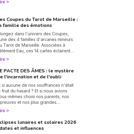
ire
'août tourné vers les bilans, place à la
age blanche. On vous raconte le climat
e ce mois pas comme les autres. 🌱
es Coupes du Tarot de Marseille :
a famille des émotions
longez dans l'univers des Coupes,
'une des 4 familles d'arcanes mineurs
u Tarot de Marseille. Associées à
'élément Eau, ces 14 cartes éclairent
otre vie sentimentale, vos relations et
ire
'état de votre cœur. Découvrez leur
ignification complète et ce qu'elles
E PACTE DES ÂMES : le mystère
évèlent dans votre tirage.
e l'incarnation et de l'oubli
N
v
t si aucune de nos souffrances n'était
A
e fruit du hasard ? Et si nous avions
v
ous-mêmes choisi nos parents, nos
r
preuves et nos plus grandes
échirures, bien avant notre premier
ire
9
ouffle ? C'est le vertigineux mystère du
 Pacte des Âmes » que nous explore
clipses lunaires et solaires 2026
anesa Vidente, voyante, tarologue et
 dates et influences
édium reconnue sur Wengo. Forte de