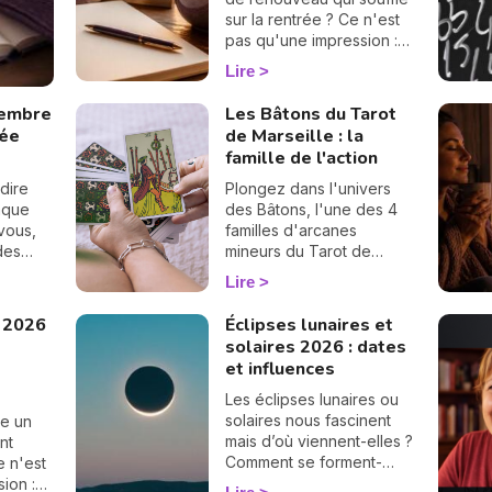
sur la rentrée ? Ce n'est
pas qu'une impression :
en numérologie,
Lire
septembre 2026 vibre sur
le 1, le chiffre des
tembre
Les Bâtons du Tarot
commencements. Après
rée
de Marseille : la
un mois d'août tourné
famille de l'action
vers les bilans, place à la
page blanche. On vous
dire
Plongez dans l'univers
raconte le climat de ce
aque
des Bâtons, l'une des 4
mois pas comme les
vous,
familles d'arcanes
autres. 🌱
ndes
mineurs du Tarot de
ouve
Marseille. Associées à
Lire
sion de
l'élément Feu, ces cartes
éclairent votre énergie,
 2026
Éclipses lunaires et
vos projets et votre
solaires 2026 : dates
ambition. Découvrez leur
et influences
signification complète et
ce qu'elles révèlent dans
Les éclipses lunaires ou
votre tirage.
solaires nous fascinent
e un
mais d’où viennent-elles ?
nt
Comment se forment-
e n'est
elles ? Définition,
ion :