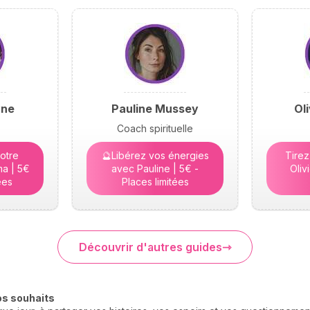
yne
Pauline Mussey
Ol
Coach spirituelle
otre
🔮Libérez vos énergies
Tirez
a | 5€
avec Pauline | 5€ -
Oliv
ées
Places limitées
Découvrir d'autres guides
os souhaits