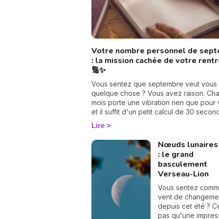
Votre nombre personnel de sep
: la mission cachée de votre rent
🔢✨
Vous sentez que septembre veut vous 
quelque chose ? Vous avez raison. Ch
mois porte une vibration rien que pour 
et il suffit d'un petit calcul de 30 seco
pour la révéler. Suivez le guide : on tr
Lire
votre nombre personnel, puis votre mis
septembre, chiffre par chiffre. 🔢
Nœuds lunaires
: le grand
basculement
Verseau-Lion
Vous sentez comm
vent de changeme
depuis cet été ? C
pas qu'une impress