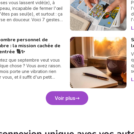
'être astrologue pour le
n
pses vous laissent vidé(e), à
P
r : ce basculement, qui n'arrive
p
 peau, incapable de fermer l'œil
l
 les 18 mois environ, vient
a
'êtes pas seul(e), et surtout : ça
d
 en douceur les cartes de votre
p
rse en douceur. Voici 7 gestes
l
e vie. Et croyez-moi, vous allez
r
et bienveillants pour vous
v
L
 suite. 💫
r
 énergétiquement et retrouver
l
e
me intérieur. 🛡️🌒
s
nombre personnel de
S
h
r
bre : la mission cachée de
l
s
rentrée 🔢✨
i
V
q
ntez que septembre veut vous
q
lque chose ? Vous avez raison.
s
ois porte une vibration rien
d
vous, et il suffit d'un petit
L
d
e 30 secondes pour la révéler.
p
e guide : on trouve votre
d
ersonnel, puis votre mission de
Voir plus
e, chiffre par chiffre. 🔢