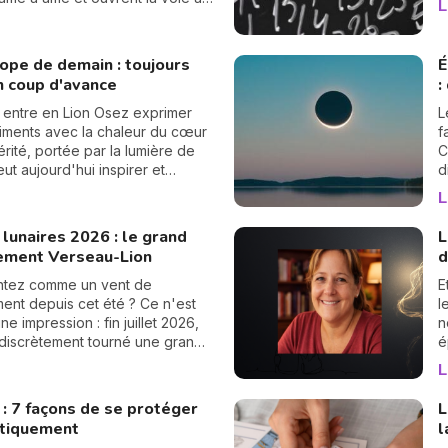
L
n
s sincères.
p
c
ope de demain : toujours
É
n coup d'avance
:
 entre en Lion Osez exprimer
L
iments avec la chaleur du cœur
f
vérité, portée par la lumière de
C
eut aujourd'hui inspirer et
d
er.
s
L
d
s
lunaires 2026 : le grand
L
ement Verseau-Lion
d
ntez comme un vent de
E
nt depuis cet été ? Ce n'est
l
e impression : fin juillet 2026,
n
a discrètement tourné une grande
é
es nœuds lunaires ont changé
d
L
Le nœud nord quitte les
s
 pour s'installer en Verseau,
«
 : 7 façons de se protéger
L
 que le nœud sud passe de la
V
tiquement
l
u Lion. Rassurez-vous, pas
m