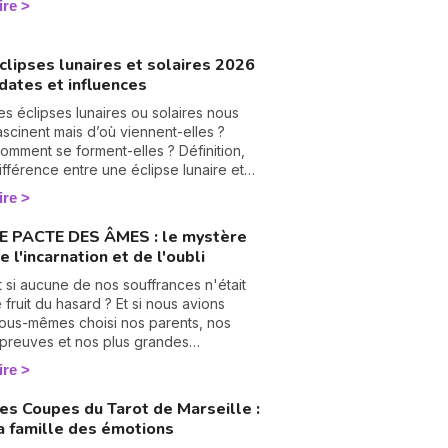
ire
umérologie vous aide à en tourner les
ages, une à une. On vous montre
omment… 🔢
clipses lunaires et solaires 2026
 dates et influences
es éclipses lunaires ou solaires nous
ascinent mais d’où viennent-elles ?
omment se forment-elles ? Définition,
ifférence entre une éclipse lunaire et
olaire, influence en astrologie et dates
ire
es éclipses en 2025, je vous dis tout
ur le sujet.
E PACTE DES ÂMES : le mystère
e l'incarnation et de l'oubli
N
v
t si aucune de nos souffrances n'était
A
e fruit du hasard ? Et si nous avions
v
ous-mêmes choisi nos parents, nos
r
preuves et nos plus grandes
échirures, bien avant notre premier
ire
9
ouffle ? C'est le vertigineux mystère du
 Pacte des Âmes » que nous explore
es Coupes du Tarot de Marseille :
anesa Vidente, voyante, tarologue et
a famille des émotions
édium reconnue sur Wengo. Forte de