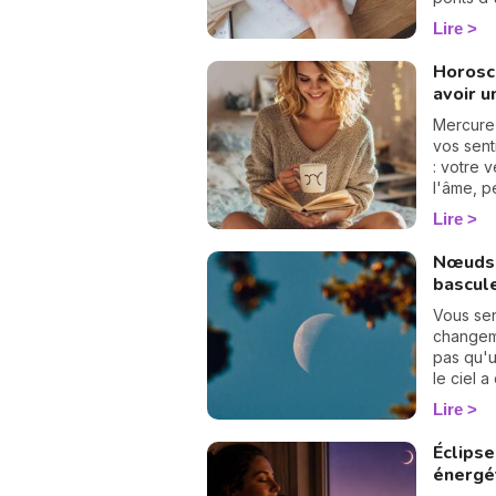
des élan
Lire
Horosc
avoir u
Mercure
vos sent
: votre 
l'âme, p
rapproch
Lire
Nœuds 
bascul
Vous se
changeme
pas qu'un
le ciel 
page. L
Lire
d'axe ! 
Poissons
Éclipse
pendant
énergé
Vierge a