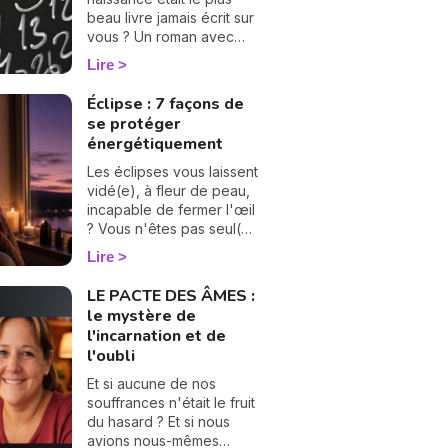
beau livre jamais écrit sur
vous ? Un roman avec
ses chapitres, ses
Lire
rebondissements et
même quelques cartes
Éclipse : 7 façons de
cachées dans la manche.
se protéger
La numérologie vous aide
énergétiquement
à en tourner les pages,
une à une. On vous
Les éclipses vous laissent
montre comment… 🔢
vidé(e), à fleur de peau,
incapable de fermer l'œil
? Vous n'êtes pas seul(e),
et surtout : ça se traverse
Lire
en douceur. Voici 7
gestes simples et
LE PACTE DES ÂMES :
bienveillants pour vous
le mystère de
protéger
l'incarnation et de
énergétiquement et
l'oubli
retrouver votre calme
intérieur. 🛡️🌒
Et si aucune de nos
souffrances n'était le fruit
du hasard ? Et si nous
avions nous-mêmes