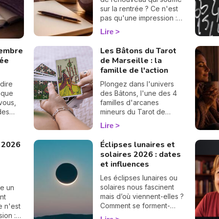
sur la rentrée ? Ce n'est
pas qu'une impression :
en numérologie,
Lire
septembre 2026 vibre sur
le 1, le chiffre des
tembre
Les Bâtons du Tarot
commencements. Après
rée
de Marseille : la
un mois d'août tourné
famille de l'action
vers les bilans, place à la
page blanche. On vous
dire
Plongez dans l'univers
raconte le climat de ce
aque
des Bâtons, l'une des 4
mois pas comme les
vous,
familles d'arcanes
autres. 🌱
ndes
mineurs du Tarot de
ouve
Marseille. Associées à
Lire
sion de
l'élément Feu, ces cartes
éclairent votre énergie,
 2026
Éclipses lunaires et
vos projets et votre
solaires 2026 : dates
ambition. Découvrez leur
et influences
signification complète et
ce qu'elles révèlent dans
Les éclipses lunaires ou
votre tirage.
solaires nous fascinent
e un
mais d’où viennent-elles ?
nt
Comment se forment-
e n'est
elles ? Définition,
ion :