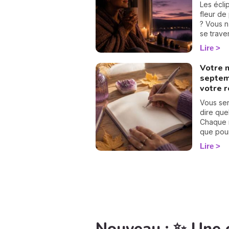
besoin d
Les écli
ressenti
fleur de
que tous
? Vous n
rebattre
se trave
chemin d
simples 
Lire
adorer la
protéger
votre cal
Votre 
septem
votre 
Vous se
dire que
Chaque m
que pour 
calcul d
Lire
Suivez l
nombre p
septembr