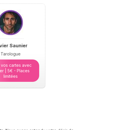
hésiter. Dans cet article,
elle lève le voile sur les
raisons profondes de
notre incarnation.
ivier Saunier
Tarologue
 vos cartes avec
ier | 5€ - Places
limitées