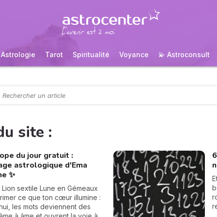
Astrologie
Tarot
Spiritualité
Voyance
💫 Astroconsult
u site :
pe du jour gratuit :
6
rage astrologique d'Ema
n
ne ✨
E
b
n Lion sextile Lune en Gémeaux
r
imer ce que ton cœur illumine :
r
hui, les mots deviennent des
c
âme à âme et ouvrent la voie à