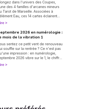
ombreuses années d'expérience et
longez dans l'univers des Coupes,
lébiscitée par sa communauté — 2972
'une des 4 familles d'arcanes mineurs
vis reçus, dont 99,4 % sont des avis
u Tarot de Marseille. Associées à
ositifs ou très positifs —, elle est
'élément Eau, ces 14 cartes éclairent
éputée pour offrir des réponses
otre vie sentimentale, vos relations et
ire
apides et précises, idéales pour celles
'état de votre cœur. Découvrez leur
t ceux qui souhaitent avancer sans
ignification complète et ce qu'elles
eptembre 2026 en numérologie :
ésiter. Dans cet article, elle lève le voile
évèlent dans votre tirage.
e mois de la vibration 1
ur les raisons profondes de notre
ncarnation.
ous sentez ce petit vent de renouveau
ui souffle sur la rentrée ? Ce n'est pas
u'une impression : en numérologie,
eptembre 2026 vibre sur le 1, le chiffre
es commencements. Après un mois
ire
'août tourné vers les bilans, place à la
age blanche. On vous raconte le climat
e ce mois pas comme les autres. 🌱