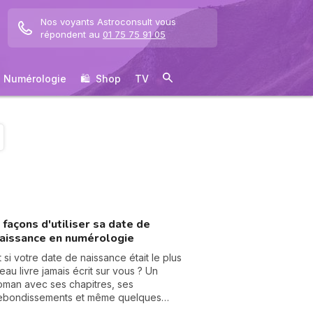
Nos voyants Astroconsult vous
répondent au
01 75 75 91 05
Numérologie
🛍 ️ Shop
TV
 façons d'utiliser sa date de
aissance en numérologie
t si votre date de naissance était le plus
eau livre jamais écrit sur vous ? Un
oman avec ses chapitres, ses
ebondissements et même quelques
artes cachées dans la manche. La