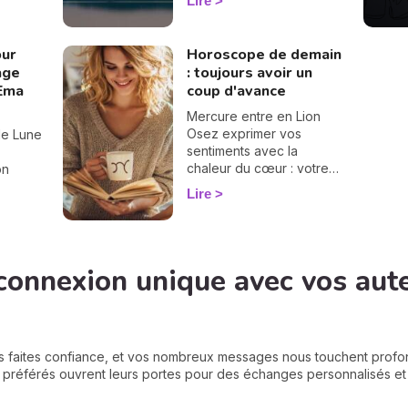
Lire
différence entre une
iel a
éclipse lunaire et solaire,
né une
influence en astrologie et
 nœuds
our
Horoscope de demain
dates des éclipses en
gé d'axe
rage
: toujours avoir un
2025, je vous dis tout sur
tte les
'Ema
coup d'avance
le sujet.
taller
ant que
Mercure entre en Lion
 de la
Osez exprimer vos
ile Lune
ssurez-
sentiments avec la
'être
chaleur du cœur : votre
on
vérité, portée par la
Lire
lumière de l'âme, peut
ts
'arrive
aujourd'hui inspirer et
nts
is
rapprocher.
vrent la
ttre en
incères.
connexion unique avec vos aut
s de
e. Et
llez
s faites confiance, et vos nombreux messages nous touchent prof
s préférés ouvrent leurs portes pour des échanges personnalisés et p