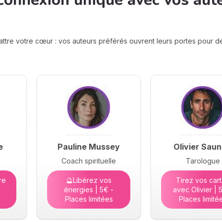
connexion unique avec vos aut
attre votre cœur : vos auteurs préférés ouvrent leurs portes pour 
e
Pauline Mussey
Olivier Saun
Coach spirituelle
Tarologue
re
🔮Libérez vos
Tirez vos car
énergies | 5€ -
avec Olivier | 
Places limitées
Places limité