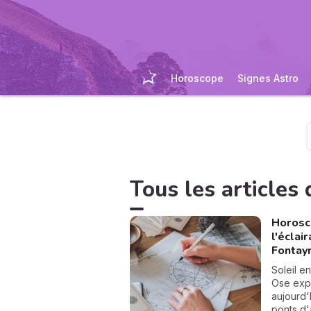
Horoscope
Signes Astro
Tous les articles d
Horosco
l'éclai
Fontay
Soleil e
Ose expr
aujourd'
ponts d'