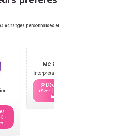
eurs préférés
des échanges personnalisés et
MC Bramond
Interprétation des rêves
💭 Décryptez vos
ier
rêves | 5€ - Places
limitées
tes
5€ -
es