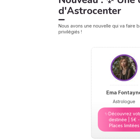
Nouveau : ✨ Une 
d'Astrocenter
Nous avons une nouvelle qui va faire b
privilégiés !
Ema Fontayn
Astrologue
✨Découvrez vot
destinée | 5€ -
Places limitées