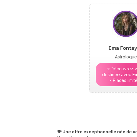
Ema Fonta
Astrologue
✨Découvrez v
destinée avec Em
- Places limit
💝 Une offre exceptionnelle née de v