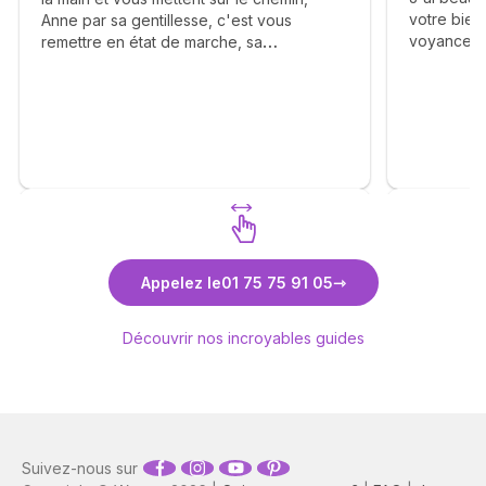
votre bienv
Anne par sa gentillesse, c'est vous
voyance. 
remettre en état de marche, sa
éléments a
bienveillance, ça franchise vous apporte
complaisa
beaucoup de bonheur, elle vous dit avec
réalisme. J
calmé le déroulement des étapes et vous
Un grand m
apprend la patience. Merci Anne pour tout
. Je me permets également d'inciter les
consultants à faire appel à vous . ❤️🙏🫶
Découvrez Anne-Lyssia Coupart
Découvr
Appelez le
01 75 75 91 05
Découvrir nos incroyables guides
Suivez-nous sur