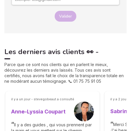
Valider
Les derniers avis clients 👀 -
Parce que ce sont nos clients qui en parlent le mieux,
découvrez les derniers avis laissés. Tous ces avis sont
certifiés, nous avons fait le choix de la transparence totale en
ne modérant aucun témoignage. 📞 01 75 75 91 05
il y a un jour - stevegobeaut a consulté
il y a 2 jour
Sabrina
Anne-Lyssia Coupart
Merci Sab
Il y a des guides , qui vous prennent par
J'ai beau
la main et vous mettent sur le chemin,