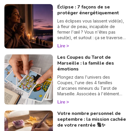
suite. 💫
vertigineux mystère du « Pacte des
Éclipse : 7 façons de se
Âmes » que nous explore Vanesa
protéger énergétiquement
Vidente, voyante, tarologue et
médium reconnue sur Wengo. Forte
Les éclipses vous laissent vidé(e),
de nombreuses années
à fleur de peau, incapable de
d'expérience et plébiscitée par sa
fermer l'œil ? Vous n'êtes pas
communauté — 2972 avis reçus,
seul(e), et surtout : ça se traverse
dont 99,4 % sont des avis positifs
en douceur. Voici 7 gestes simples
Lire
ou très positifs —, elle est réputée
et bienveillants pour vous protéger
pour offrir des réponses rapides et
énergétiquement et retrouver votre
Les Coupes du Tarot de
précises, idéales pour celles et
calme intérieur. 🛡️🌒
Marseille : la famille des
ceux qui souhaitent avancer sans
émotions
hésiter. Dans cet article, elle lève le
voile sur les raisons profondes de
Plongez dans l'univers des
notre incarnation.
Coupes, l'une des 4 familles
d'arcanes mineurs du Tarot de
Marseille. Associées à l'élément
Eau, ces 14 cartes éclairent votre
Lire
vie sentimentale, vos relations et
l'état de votre cœur. Découvrez
Votre nombre personnel de
leur signification complète et ce
septembre : la mission cachée
qu'elles révèlent dans votre tirage.
de votre rentrée 🔢✨