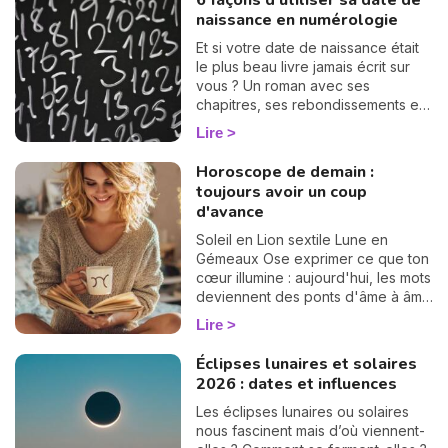
6 façons d'utiliser sa date de
naissance en numérologie
Et si votre date de naissance était
le plus beau livre jamais écrit sur
vous ? Un roman avec ses
chapitres, ses rebondissements et
même quelques cartes cachées
Lire
dans la manche. La numérologie
vous aide à en tourner les pages,
Horoscope de demain :
une à une. On vous montre
N
toujours avoir un coup
comment… 🔢
v
d'avance
A
Soleil en Lion sextile Lune en
v
Gémeaux Ose exprimer ce que ton
r
cœur illumine : aujourd'hui, les mots
deviennent des ponts d'âme à âme
9
et ouvrent la voie à des élans
Lire
sincères.
Éclipses lunaires et solaires
2026 : dates et influences
Les éclipses lunaires ou solaires
nous fascinent mais d’où viennent-