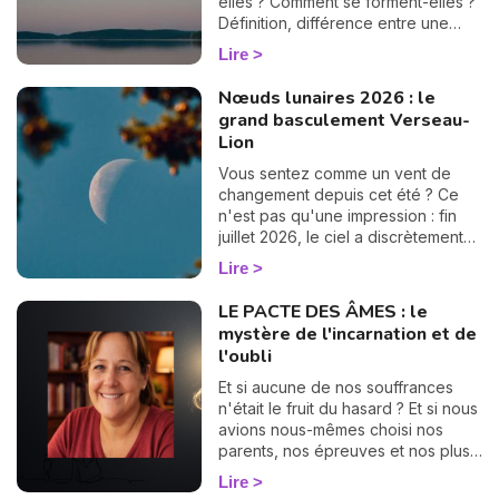
elles ? Comment se forment-elles ?
Définition, différence entre une
éclipse lunaire et solaire, influence
Lire
en astrologie et dates des éclipses
en 2025, je vous dis tout sur le
Nœuds lunaires 2026 : le
sujet.
grand basculement Verseau-
Lion
Vous sentez comme un vent de
changement depuis cet été ? Ce
n'est pas qu'une impression : fin
juillet 2026, le ciel a discrètement
tourné une grande page. Les
Lire
nœuds lunaires ont changé d'axe !
Le nœud nord quitte les Poissons
LE PACTE DES ÂMES : le
pour s'installer en Verseau,
mystère de l'incarnation et de
pendant que le nœud sud passe
l'oubli
de la Vierge au Lion. Rassurez-
vous, pas besoin d'être astrologue
Et si aucune de nos souffrances
pour le ressentir : ce basculement,
n'était le fruit du hasard ? Et si nous
qui n'arrive que tous les 18 mois
avions nous-mêmes choisi nos
environ, vient rebattre en douceur
parents, nos épreuves et nos plus
les cartes de votre chemin de vie.
grandes déchirures, bien avant
Lire
Et croyez-moi, vous allez adorer la
notre premier souffle ? C'est le