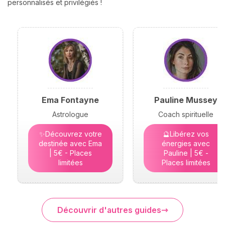
personnalisés et privilégiés !
Ema Fontayne
Pauline Mussey
Astrologue
Coach spirituelle
✨Découvrez votre
🔮Libérez vos
destinée avec Ema
énergies avec
| 5€ - Places
Pauline | 5€ -
limitées
Places limitées
Découvrir d'autres guides