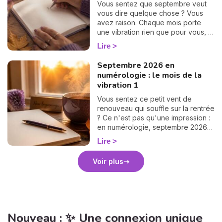
Vous sentez que septembre veut
vous dire quelque chose ? Vous
avez raison. Chaque mois porte
une vibration rien que pour vous, et
il suffit d'un petit calcul de 30
Lire
secondes pour la révéler. Suivez le
guide : on trouve votre nombre
Septembre 2026 en
personnel, puis votre mission de
numérologie : le mois de la
septembre, chiffre par chiffre. 🔢
vibration 1
Vous sentez ce petit vent de
renouveau qui souffle sur la rentrée
? Ce n'est pas qu'une impression :
en numérologie, septembre 2026
vibre sur le 1, le chiffre des
Lire
commencements. Après un mois
d'août tourné vers les bilans, place
Voir plus
à la page blanche. On vous raconte
le climat de ce mois pas comme les
autres. 🌱
Nouveau : ✨ Une connexion unique