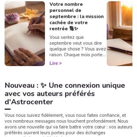
Votre nombre
personnel de
septembre : la mission
cachée de votre
rentrée 🔢✨
Vous sentez que
septembre veut vous dire
quelque chose ? Vous avez
raison. Chaque mois porte
une vibration rien que pour
Lire
vous, et il suffit d'un petit
calcul de 30 secondes pour
la révéler. Suivez le guide :
Nouveau : ✨ Une connexion unique
on trouve votre nombre
personnel, puis votre
avec vos auteurs préférés
mission de septembre,
d'Astrocenter
chiffre par chiffre. 🔢
Vous nous suivez fidèlement, vous nous faites confiance, et
vos nombreux messages nous touchent profondément. Nous
avons une nouvelle qui va faire battre votre cœur : vos auteurs
préférés ouvrent leurs portes pour des échanges