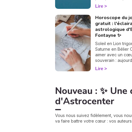
fin juillet 2026, le c
Lire
discrètement tour
grande page. Les
Horoscope du j
lunaires ont chan
gratuit : l'éclai
! Le nœud nord qui
astrologique d
Poissons pour s'ins
Fontayne ✨
en Verseau, pend
le nœud sud passe
Soleil en Lion trig
Vierge au Lion. Ra
Saturne en Bélier 
vous, pas besoin d
aimer avec un cœ
astrologue pour le
souverain : aujourd
ressentir : ce
foi en toi donne à 
Lire
basculement, qui n
élans la force de 
que tous les 18 mo
un chemin lumineu
environ, vient reba
Nouveau : ✨ Une 
douceur les carte
votre chemin de vi
d'Astrocenter
croyez-moi, vous a
adorer la suite. 💫
Vous nous suivez fidèlement, vous nou
va faire battre votre cœur : vos auteur