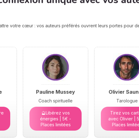
connexion unique avec vos aut
attre votre cœur : vos auteurs préférés ouvrent leurs portes pour 
e
Pauline Mussey
Olivier Saun
Coach spirituelle
Tarologue
re
🔮Libérez vos
Tirez vos car
énergies | 5€ -
avec Olivier | 
Places limitées
Places limité