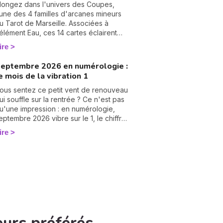
ombreuses années d'expérience et
longez dans l'univers des Coupes,
lébiscitée par sa communauté — 2972
'une des 4 familles d'arcanes mineurs
vis reçus, dont 99,4 % sont des avis
u Tarot de Marseille. Associées à
ositifs ou très positifs —, elle est
'élément Eau, ces 14 cartes éclairent
éputée pour offrir des réponses
otre vie sentimentale, vos relations et
ire
apides et précises, idéales pour celles
'état de votre cœur. Découvrez leur
t ceux qui souhaitent avancer sans
ignification complète et ce qu'elles
eptembre 2026 en numérologie :
ésiter. Dans cet article, elle lève le voile
évèlent dans votre tirage.
e mois de la vibration 1
ur les raisons profondes de notre
ncarnation.
ous sentez ce petit vent de renouveau
ui souffle sur la rentrée ? Ce n'est pas
u'une impression : en numérologie,
eptembre 2026 vibre sur le 1, le chiffre
es commencements. Après un mois
ire
'août tourné vers les bilans, place à la
age blanche. On vous raconte le climat
e ce mois pas comme les autres. 🌱