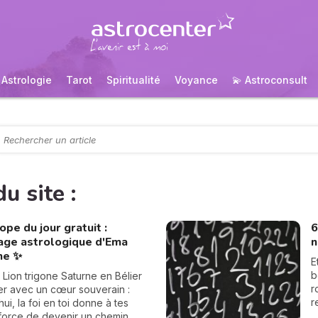
Astrologie
Tarot
Spiritualité
Voyance
💫 Astroconsult
u site :
pe du jour gratuit :
6
rage astrologique d'Ema
n
ne ✨
E
b
n Lion trigone Saturne en Bélier
r
r avec un cœur souverain :
r
ui, la foi en toi donne à tes
c
 force de devenir un chemin