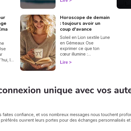
Lire
différence entre une
iel a
éclipse lunaire et solaire,
né une
influence en astrologie et
 nœuds
our
Horoscope de demain
dates des éclipses en
gé d'axe
rage
: toujours avoir un
2025, je vous dis tout sur
tte les
'Ema
coup d'avance
le sujet.
taller
ant que
Soleil en Lion sextile Lune
 de la
en Gémeaux Ose
one
ssurez-
exprimer ce que ton
Ose
'être
cœur illumine :
ur
aujourd'hui, les mots
'hui, la
Lire
deviennent des ponts
tes
'arrive
d'âme à âme et ouvrent la
devenir
is
voie à des élans sincères.
x.
ttre en
connexion unique avec vos aut
s de
e. Et
llez
s faites confiance, et vos nombreux messages nous touchent prof
s préférés ouvrent leurs portes pour des échanges personnalisés et p