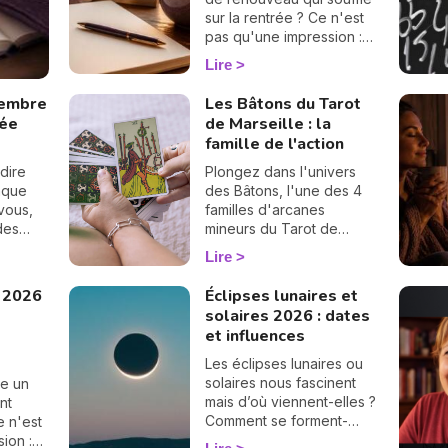
sur la rentrée ? Ce n'est
pas qu'une impression :
en numérologie,
Lire
septembre 2026 vibre sur
le 1, le chiffre des
tembre
Les Bâtons du Tarot
commencements. Après
rée
de Marseille : la
un mois d'août tourné
famille de l'action
vers les bilans, place à la
page blanche. On vous
dire
Plongez dans l'univers
raconte le climat de ce
aque
des Bâtons, l'une des 4
mois pas comme les
vous,
familles d'arcanes
autres. 🌱
ndes
mineurs du Tarot de
ouve
Marseille. Associées à
Lire
sion de
l'élément Feu, ces cartes
éclairent votre énergie,
 2026
Éclipses lunaires et
vos projets et votre
solaires 2026 : dates
ambition. Découvrez leur
et influences
signification complète et
ce qu'elles révèlent dans
Les éclipses lunaires ou
votre tirage.
solaires nous fascinent
e un
mais d’où viennent-elles ?
nt
Comment se forment-
e n'est
elles ? Définition,
ion :