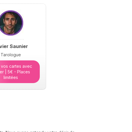
hésiter. Dans cet article,
elle lève le voile sur les
raisons profondes de
notre incarnation.
ivier Saunier
Tarologue
 vos cartes avec
ier | 5€ - Places
limitées