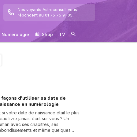
Nos voyants Astroconsult vous
répondent au
01 75 75 91 05
Numérologie
🛍 ️ Shop
TV
 façons d'utiliser sa date de
aissance en numérologie
t si votre date de naissance était le plus
eau livre jamais écrit sur vous ? Un
oman avec ses chapitres, ses
ebondissements et même quelques
artes cachées dans la manche. La