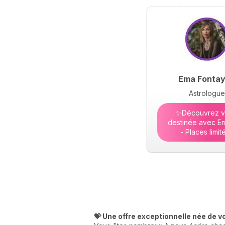
Ema Fonta
Astrologue
✨Découvrez v
destinée avec Em
- Places limit
💝 Une offre exceptionnelle née de v