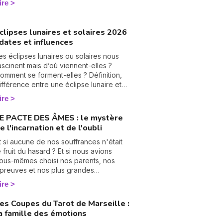
ire
umérologie vous aide à en tourner les
ages, une à une. On vous montre
omment… 🔢
clipses lunaires et solaires 2026
 dates et influences
es éclipses lunaires ou solaires nous
ascinent mais d’où viennent-elles ?
omment se forment-elles ? Définition,
ifférence entre une éclipse lunaire et
olaire, influence en astrologie et dates
ire
es éclipses en 2025, je vous dis tout
ur le sujet.
E PACTE DES ÂMES : le mystère
e l'incarnation et de l'oubli
N
v
t si aucune de nos souffrances n'était
A
e fruit du hasard ? Et si nous avions
v
ous-mêmes choisi nos parents, nos
r
preuves et nos plus grandes
échirures, bien avant notre premier
ire
9
ouffle ? C'est le vertigineux mystère du
 Pacte des Âmes » que nous explore
es Coupes du Tarot de Marseille :
anesa Vidente, voyante, tarologue et
a famille des émotions
édium reconnue sur Wengo. Forte de