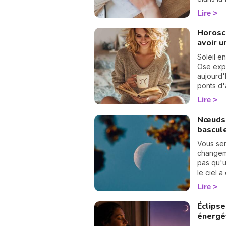
lumineux
Lire
Horosc
avoir u
Soleil e
Ose expr
aujourd'
ponts d'
des élan
Lire
Nœuds 
bascul
Vous se
changeme
pas qu'un
le ciel 
page. L
Lire
d'axe ! 
Poissons
Éclipse
pendant
énergé
Vierge a