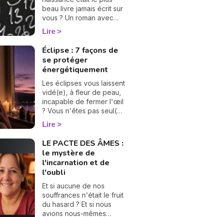
beau livre jamais écrit sur
vous ? Un roman avec
ses chapitres, ses
Lire
rebondissements et
même quelques cartes
Éclipse : 7 façons de
cachées dans la manche.
se protéger
La numérologie vous aide
énergétiquement
à en tourner les pages,
une à une. On vous
Les éclipses vous laissent
montre comment… 🔢
vidé(e), à fleur de peau,
incapable de fermer l'œil
? Vous n'êtes pas seul(e),
et surtout : ça se traverse
Lire
en douceur. Voici 7
gestes simples et
LE PACTE DES ÂMES :
bienveillants pour vous
le mystère de
protéger
l'incarnation et de
énergétiquement et
l'oubli
retrouver votre calme
intérieur. 🛡️🌒
Et si aucune de nos
souffrances n'était le fruit
du hasard ? Et si nous
avions nous-mêmes