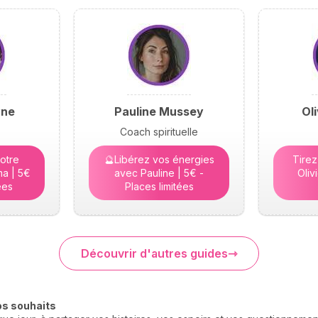
yne
Pauline Mussey
Ol
Coach spirituelle
otre
🔮Libérez vos énergies
Tirez
a | 5€
avec Pauline | 5€ -
Oliv
ées
Places limitées
Découvrir d'autres guides
os souhaits