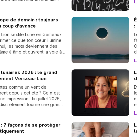
L
n
.
p
c
ope de demain : toujours
É
n coup d'avance
:
n Lion sextile Lune en Gémeaux
L
imer ce que ton cœur illumine :
f
hui, les mots deviennent des
C
âme à âme et ouvrent la voie à
d
s sincères.
s
L
d
s
lunaires 2026 : le grand
L
ement Verseau-Lion
d
ntez comme un vent de
E
nt depuis cet été ? Ce n'est
l
e impression : fin juillet 2026,
n
a discrètement tourné une grande
é
es nœuds lunaires ont changé
d
L
Le nœud nord quitte les
s
 pour s'installer en Verseau,
«
 : 7 façons de se protéger
L
 que le nœud sud passe de la
V
tiquement
l
u Lion. Rassurez-vous, pas
m