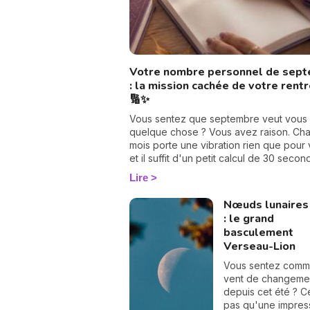
Votre nombre personnel de sep
: la mission cachée de votre rent
🔢✨
Vous sentez que septembre veut vous 
quelque chose ? Vous avez raison. Ch
mois porte une vibration rien que pour 
et il suffit d'un petit calcul de 30 seco
pour la révéler. Suivez le guide : on tr
Lire
votre nombre personnel, puis votre mis
septembre, chiffre par chiffre. 🔢
Nœuds lunaires
: le grand
basculement
Verseau-Lion
Vous sentez comm
vent de changeme
depuis cet été ? C
pas qu'une impress