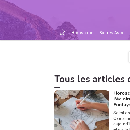
Horoscope
Signes Astro
Tous les articles d
Horosco
l'éclai
Fontay
Soleil e
Ose aime
aujourd'h
élans la