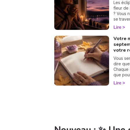
besoin d
Les écli
ressenti
fleur de
que tous
? Vous n
rebattre
se trave
chemin d
simples 
Lire
adorer la
protéger
votre cal
Votre 
septem
votre 
Vous se
dire que
Chaque m
que pour 
calcul d
Lire
Suivez l
nombre p
septembr