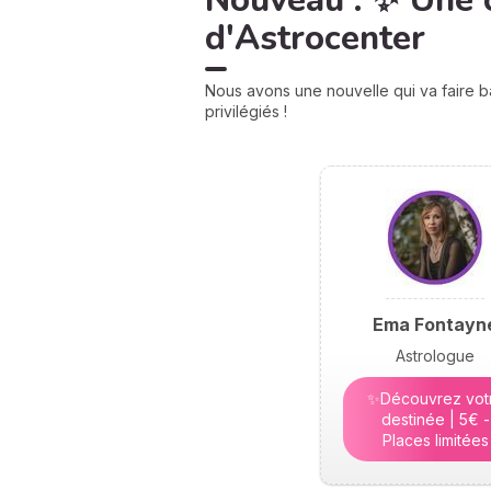
Nouveau : ✨ Une 
d'Astrocenter
Nous avons une nouvelle qui va faire b
privilégiés !
Ema Fontayn
Astrologue
✨Découvrez vot
destinée | 5€ -
Places limitées