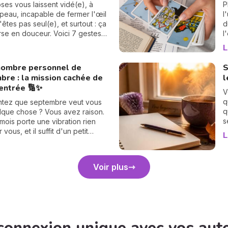
'être astrologue pour le
n
pses vous laissent vidé(e), à
P
r : ce basculement, qui n'arrive
p
 peau, incapable de fermer l'œil
l
 les 18 mois environ, vient
a
'êtes pas seul(e), et surtout : ça
d
 en douceur les cartes de votre
p
rse en douceur. Voici 7 gestes
l
e vie. Et croyez-moi, vous allez
r
et bienveillants pour vous
v
L
 suite. 💫
r
 énergétiquement et retrouver
l
e
me intérieur. 🛡️🌒
s
nombre personnel de
S
h
r
bre : la mission cachée de
l
s
rentrée 🔢✨
i
V
q
ntez que septembre veut vous
q
lque chose ? Vous avez raison.
s
ois porte une vibration rien
d
vous, et il suffit d'un petit
L
d
e 30 secondes pour la révéler.
p
e guide : on trouve votre
d
ersonnel, puis votre mission de
Voir plus
e, chiffre par chiffre. 🔢