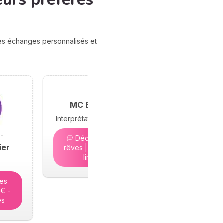
eurs préférés
des échanges personnalisés et
MC Bramond
Interprétation des rêves
💭 Décryptez vos
ier
rêves | 5€ - Places
limitées
tes
5€ -
es