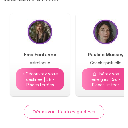
Ema Fontayne
Pauline Mussey
Astrologue
Coach spirituelle
✨Découvrez votre
🔮Libérez vos
destinée | 5€ -
énergies | 5€ -
Places limitées
Places limitées
Découvrir d'autres guides