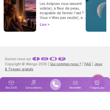
Les éclipses vous laissent
vidé(e), à fleur de peau,
incapable de fermer l'œil ?
Vous n'êtes pas seul(e), et
surtout : ça se traverse en
Lire
douceur. Voici 7 gestes
simples et bienveillants pour
vous protéger
énergétiquement et
retrouver votre calme
intérieur. 🛡️🌒
Suivez-nous sur
Copyright © Wengo 2026 |
Qui sommes nous ?
|
FAQ
|
Jeux
& Tirages gratuits
Mentions légales
|
Gestion des cookies
|
Charte de
confidentialité
Box 2026
Consultations
Newsletter
Tirage & Jeu
Retrouvez Astrocenter en
Italie
|
Portugal
|
Espagne
|
Anglais