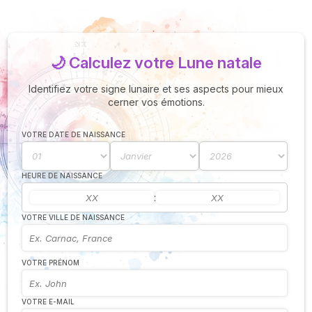
🌙 Calculez votre Lune natale
Identifiez votre signe lunaire et ses aspects pour mieux
cerner vos émotions.
N
VOTRE DATE DE NAISSANCE
v
A
v
HEURE DE NAISSANCE
r
:
9
VOTRE VILLE DE NAISSANCE
VOTRE PRÉNOM
VOTRE E-MAIL