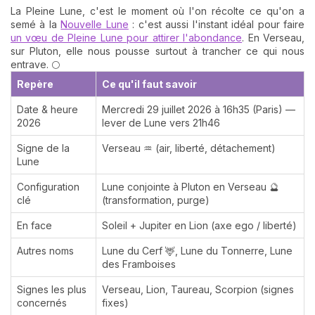
La Pleine Lune, c'est le moment où l'on récolte ce qu'on a
semé à la
Nouvelle Lune
: c'est aussi l'instant idéal pour faire
un vœu de Pleine Lune pour attirer l'abondance
. En Verseau,
sur Pluton, elle nous pousse surtout à trancher ce qui nous
entrave. 🌕
Repère
Ce qu'il faut savoir
Date & heure
Mercredi 29 juillet 2026 à 16h35 (Paris) —
2026
lever de Lune vers 21h46
Signe de la
Verseau ♒ (air, liberté, détachement)
Lune
Configuration
Lune conjointe à Pluton en Verseau 🔮
clé
(transformation, purge)
En face
Soleil + Jupiter en Lion (axe ego / liberté)
Autres noms
Lune du Cerf 🦌, Lune du Tonnerre, Lune
des Framboises
Signes les plus
Verseau, Lion, Taureau, Scorpion (signes
concernés
fixes)