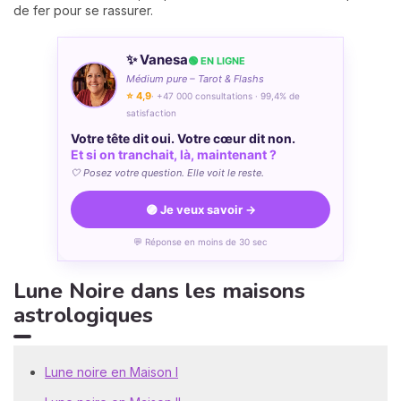
de fer pour se rassurer.
✨ Vanesa
🟢 EN LIGNE
Médium pure – Tarot & Flashs
⭐ 4,9
· +47 000 consultations · 99,4% de
satisfaction
Votre tête dit oui. Votre cœur dit non.
Et si on tranchait, là, maintenant ?
🤍 Posez votre question. Elle voit le reste.
🟣 Je veux savoir →
💬 Réponse en moins de 30 sec
Lune Noire dans les maisons
astrologiques
Lune noire en Maison I