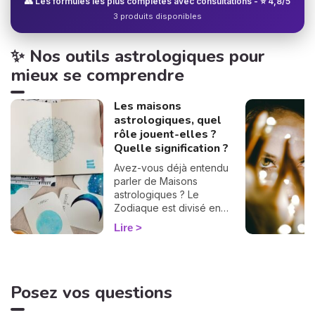
👥 Les formules les plus complètes avec consultations - ⭐ 4,8/5
3 produits disponibles
✨ Nos outils astrologiques pour
mieux se comprendre
Les maisons
astrologiques, quel
rôle jouent-elles ?
Quelle signification ?
Avez-vous déjà entendu
parler de Maisons
astrologiques ? Le
Zodiaque est divisé en
douze Maisons et chacune
Lire
correspond à une sphère
de votre vie : argent, travail,
amour, famille... Calculées à
partir de votre heure de
Posez vos questions
naissance, elles jouent un
rôle très important pour
mieux comprendre votre