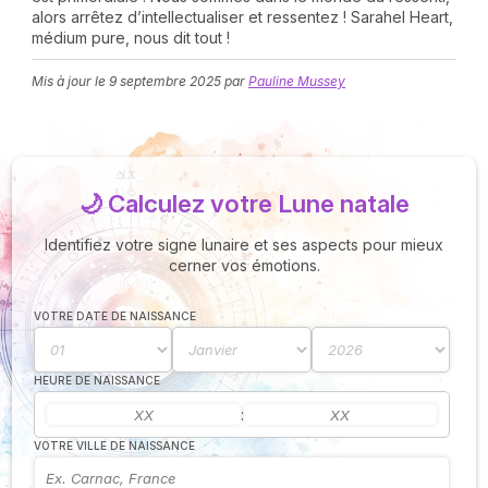
alors arrêtez d’intellectualiser et ressentez ! Sarahel Heart,
médium pure, nous dit tout !
Mis à jour le
9 septembre 2025
par
Pauline Mussey
🌙 Calculez votre Lune natale
N
v
Identifiez votre signe lunaire et ses aspects pour mieux
A
cerner vos émotions.
v
r
VOTRE DATE DE NAISSANCE
9
HEURE DE NAISSANCE
:
VOTRE VILLE DE NAISSANCE