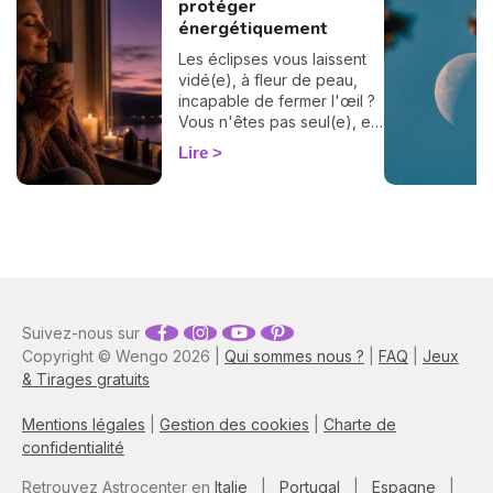
protéger
énergétiquement
Les éclipses vous laissent
vidé(e), à fleur de peau,
incapable de fermer l'œil ?
Vous n'êtes pas seul(e), et
surtout : ça se traverse en
Lire
douceur. Voici 7 gestes
simples et bienveillants pour
vous protéger
énergétiquement et
retrouver votre calme
intérieur. 🛡️🌒
Suivez-nous sur
Copyright © Wengo 2026 |
Qui sommes nous ?
|
FAQ
|
Jeux
& Tirages gratuits
Mentions légales
|
Gestion des cookies
|
Charte de
confidentialité
Retrouvez Astrocenter en
Italie
|
Portugal
|
Espagne
|