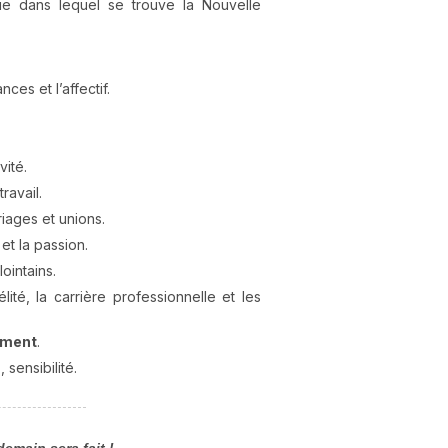
ue dans lequel se trouve la Nouvelle
nces et l’affectif.
vité.
ravail.
iages et unions.
et la passion.
ointains.
lité, la carrière professionnelle et les
ement
.
s
, sensibilité.