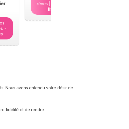
ier
rêves | 5€ - Places
limitées
tes
5€ -
es
nts. Nous avons entendu votre désir de
e fidélité et de rendre