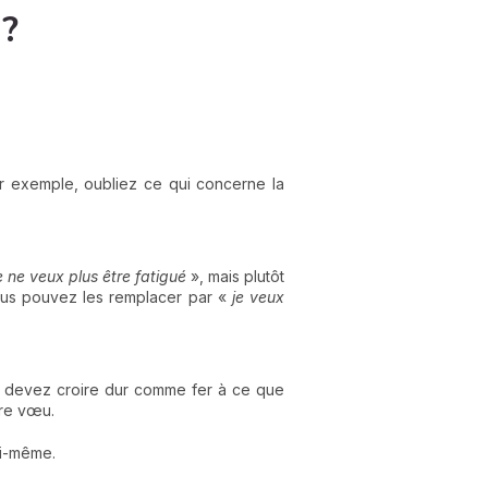
 ?
r exemple, oubliez ce qui concerne la
e ne veux plus être fatigué
», mais plutôt
 vous pouvez les remplacer par «
je veux
ous devez croire dur comme fer à ce que
tre vœu.
ui-même.