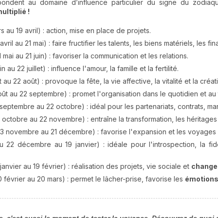
ondent au domaine d’influence particulier du signe du zodiaq
ltiplié !
s au 19 avril) : action, mise en place de projets.
vril au 21 mai) : faire fructifier les talents, les biens matériels, les fina
 mai au 21 juin) : favoriser la communication et les relations.
in au 22 juillet) : influence l'amour, la famille et la fertilité.
t au 22 août) : provoque la fête, la vie affective, la vitalité et la créati
ût au 22 septembre) : promet l'organisation dans le quotidien et au t
septembre au 22 octobre) : idéal pour les partenariats, contrats, mar
 octobre au 22 novembre) : entraîne la transformation, les héritages 
3 novembre au 21 décembre) : favorise l'expansion et les voyages l
u 22 décembre au 19 janvier) : idéale pour l'introspection, la fidé
janvier au 19 février) : réalisation des projets, vie sociale et
chang
 février au 20 mars) : permet le lâcher-prise, favorise les
émotion