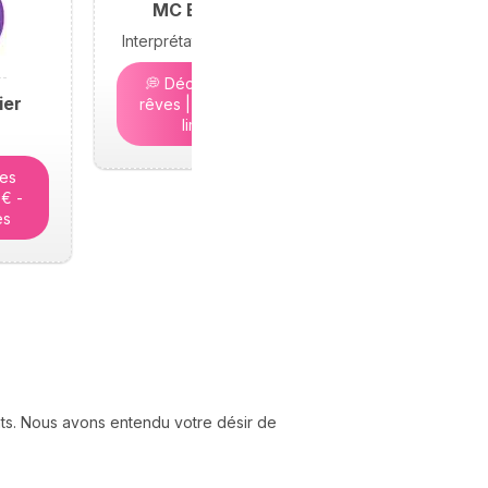
MC Bramond
Interprétation des rêves
💭 Décryptez vos
ier
rêves | 5€ - Places
limitées
tes
5€ -
es
nts. Nous avons entendu votre désir de