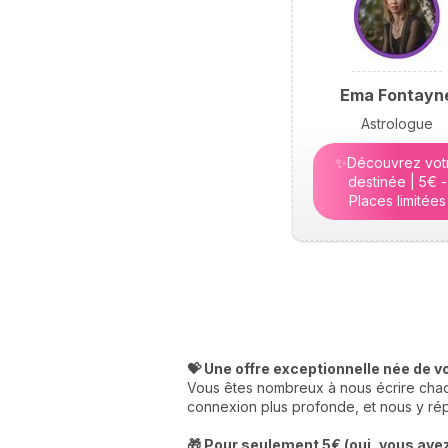
Ema Fontayn
Astrologue
✨Découvrez vot
destinée | 5€ -
Places limitées
💝 Une offre exceptionnelle née de v
Vous êtes nombreux à nous écrire chaqu
connexion plus profonde, et nous y rép
🎁 Pour seulement 5€ (oui, vous avez 