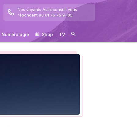
Nos voyants Astroconsult vous
répondent au
01 75 75 91 05
Numérologie
🛍 ️ Shop
TV