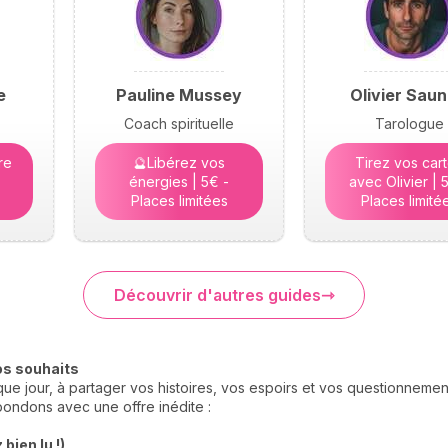
e
Pauline Mussey
Olivier Saun
Coach spirituelle
Tarologue
re
🔮Libérez vos
Tirez vos car
énergies | 5€ -
avec Olivier | 
Places limitées
Places limité
Découvrir d'autres guides
os souhaits
e jour, à partager vos histoires, vos espoirs et vos questionneme
ondons avec une offre inédite :
bien lu !)