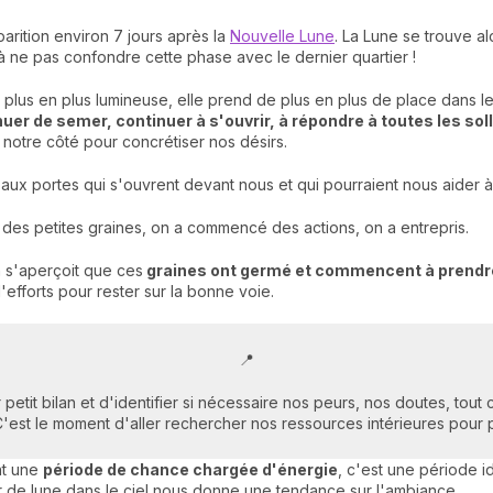
parition environ 7 jours après la
Nouvelle Lune
. La Lune se trouve a
n à ne pas confondre cette phase avec le dernier quartier !
e plus en plus lumineuse, elle prend de plus en plus de place dans 
uer de semer, continuer à s'ouvrir, à répondre à toutes les soll
 notre côté pour concrétiser nos désirs.
ur, aux portes qui s'ouvrent devant nous et qui pourraient nous aider à
 des petites graines, on a commencé des actions, on a entrepris.
n s'aperçoit que ces
graines ont germé et commencent à prendr
'efforts pour rester sur la bonne voie.
📍
petit bilan et d'identifier si nécessaire nos peurs, nos doutes, tout 
 C'est le moment d'aller rechercher nos ressources intérieures pour
nt une
période de chance chargée
d'énergie
, c'est une période 
er de lune dans le ciel nous donne une tendance sur l'ambiance.