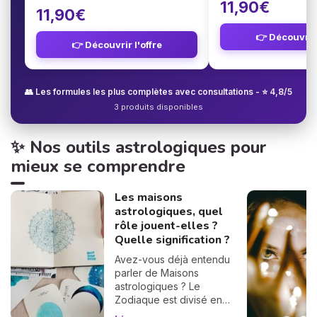
11,90€
11,90€
👉 Découvrir 
👉 Découvrir l'offre
👥 Les formules les plus complètes avec consultations - ⭐ 4,8/5
3 produits disponibles
✨ Nos outils astrologiques pour
mieux se comprendre
Les maisons
astrologiques, quel
rôle jouent-elles ?
Quelle signification ?
Avez-vous déjà entendu
parler de Maisons
astrologiques ? Le
Zodiaque est divisé en
douze Maisons et chacune