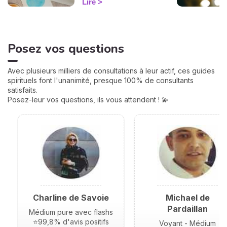
Lire
correspond à une sphère
de votre vie : argent, travail,
amour, famille... Calculées à
partir de votre heure de
Posez vos questions
naissance, elles jouent un
rôle très important pour
mieux comprendre votre
Avec plusieurs milliers de consultations à leur actif, ces guides
personnalité et votre avenir.
spirituels font l'unanimité, presque 100% de consultants
Voici leurs significations !
satisfaits.
Posez-leur vos questions, ils vous attendent ! 💫
Charline de Savoie
Michael de
Pardaillan
Médium pure avec flashs
⭐99,8% d'avis positifs
Voyant - Médium