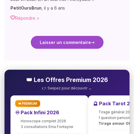
PetitOursBrun
,
il y a 6 ans
Répondre >
Laisser un commentaire
👑 Les Offres Premium 2026
👉 Swipez pour découvrir →
🔮 Pack Tarot 2
👑 PREMIUM
♾️ Pack Infini 2026
Tirage général 202
1 question personna
Horoscope complet 2026
Tirage amour OFF
3 consultations Ema Fontayne