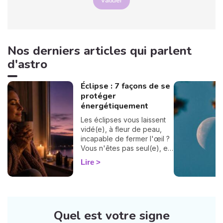
Valider
Nos derniers articles qui parlent
d'astro
Éclipse : 7 façons de se
protéger
énergétiquement
Les éclipses vous laissent
vidé(e), à fleur de peau,
incapable de fermer l'œil ?
Vous n'êtes pas seul(e), et
surtout : ça se traverse en
Lire
douceur. Voici 7 gestes
simples et bienveillants pour
vous protéger
énergétiquement et
retrouver votre calme
Quel est votre signe
intérieur. 🛡️🌒