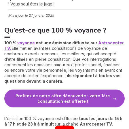
! Vous seul êtes le juge !
Mis à jour le
27 janvier 2025
Qu’est-ce que 100 % voyance ?
100 %
voyance
est une émission diffusée sur
Astrocenter
TV.
Elle met en avant les consultations de voyance de
nombreux experts reconnus, les meilleurs, qui ont accepté
N
d’être filmés en pleine consultation. Que vos interrogations
v
concernent les domaines amoureux, professionnel, financier
A
ou encore votre vie personnelle, les voyants mis en avant ont
v
accepté de tester l’expérience :
ils répondent à toutes vos
r
questions devant la caméra.
9
Profitez de notre offre découverte : votre 1ère
consultation est offerte !
L’émission 100 % voyance est diffusée
tous les jours
de
15 h
à 17 h et de 23 h à minuit
sur la chaîne
Astrocenter TV.