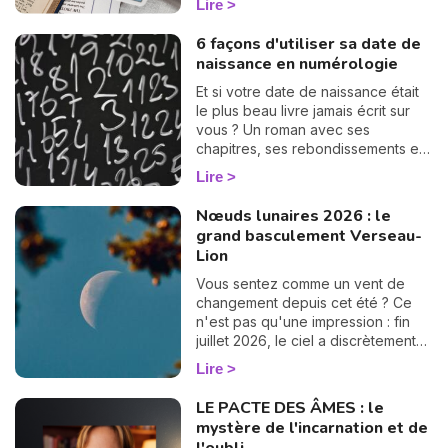
Lire
vie sentimentale, vos relations et
l'état de votre cœur. Découvrez
6 façons d'utiliser sa date de
leur signification complète et ce
naissance en numérologie
qu'elles révèlent dans votre tirage.
Et si votre date de naissance était
le plus beau livre jamais écrit sur
vous ? Un roman avec ses
chapitres, ses rebondissements et
même quelques cartes cachées
Lire
dans la manche. La numérologie
vous aide à en tourner les pages,
Nœuds lunaires 2026 : le
une à une. On vous montre
grand basculement Verseau-
comment… 🔢
Lion
Vous sentez comme un vent de
changement depuis cet été ? Ce
n'est pas qu'une impression : fin
juillet 2026, le ciel a discrètement
tourné une grande page. Les
Lire
nœuds lunaires ont changé d'axe !
Le nœud nord quitte les Poissons
LE PACTE DES ÂMES : le
pour s'installer en Verseau,
mystère de l'incarnation et de
pendant que le nœud sud passe