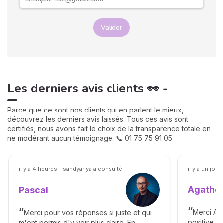
Valider
Les derniers avis clients 👀 -
Parce que ce sont nos clients qui en parlent le mieux,
découvrez les derniers avis laissés. Tous ces avis sont
certifiés, nous avons fait le choix de la transparence totale en
ne modérant aucun témoignage. 📞 01 75 75 91 05
il y a 4 heures - sandyariya a consulté
il y a un jour
Agathe 
Pascal
Merci Ag
Merci pour vos réponses si juste et qui
positive. 
m'ont permis d'y voir plus claire. En