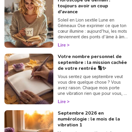
Horoscope de demain :
toujours avoir un coup
d'avance
Soleil en Lion sextile Lune en
Gémeaux Ose exprimer ce que ton
cœur illumine : aujourd'hui, les mots
deviennent des ponts d'âme à âme
et ouvrent la voie à des élans
Lire
sincères.
N
Votre nombre personnel de
v
septembre : la mission cachée
A
de votre rentrée 🔢✨
v
Vous sentez que septembre veut
r
vous dire quelque chose ? Vous
avez raison. Chaque mois porte
9
une vibration rien que pour vous, et
il suffit d'un petit calcul de 30
Lire
secondes pour la révéler. Suivez le
guide : on trouve votre nombre
Septembre 2026 en
personnel, puis votre mission de
numérologie : le mois de la
septembre, chiffre par chiffre. 🔢
vibration 1