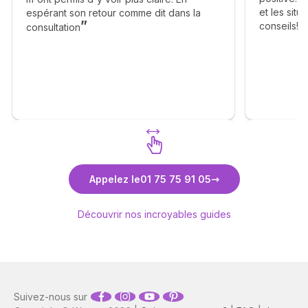
et les sit
espérant son retour comme dit dans la
conseils! J
consultation
suite des d
Florence
Découvrez Pascal
Déco
Appelez le
01 75 75 91 05
Découvrir nos incroyables guides
Suivez-nous sur