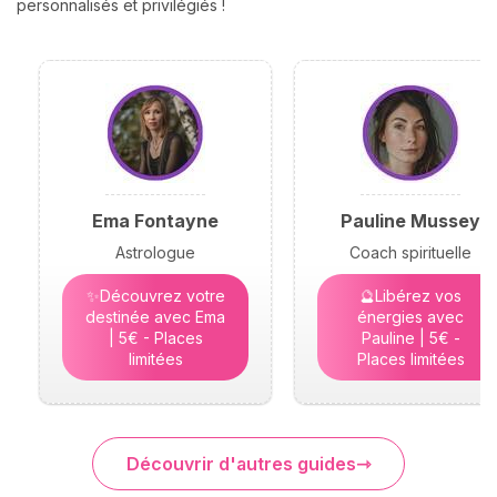
personnalisés et privilégiés !
Ema Fontayne
Pauline Mussey
Astrologue
Coach spirituelle
✨Découvrez votre
🔮Libérez vos
destinée avec Ema
énergies avec
| 5€ - Places
Pauline | 5€ -
limitées
Places limitées
Découvrir d'autres guides