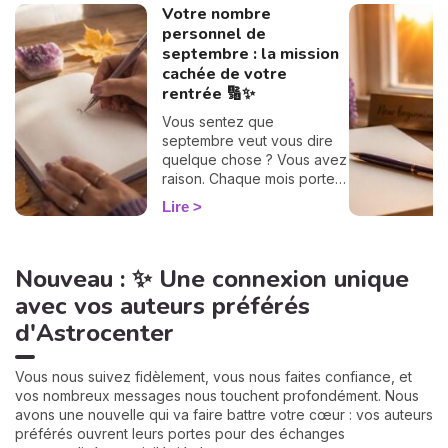
Votre nombre
personnel de
septembre : la mission
cachée de votre
rentrée 🔢✨
Vous sentez que
septembre veut vous dire
quelque chose ? Vous avez
raison. Chaque mois porte
une vibration rien que pour
Lire
vous, et il suffit d'un petit
calcul de 30 secondes pour
la révéler. Suivez le guide :
Nouveau : ✨ Une connexion unique
on trouve votre nombre
personnel, puis votre
avec vos auteurs préférés
mission de septembre,
d'Astrocenter
chiffre par chiffre. 🔢
Vous nous suivez fidèlement, vous nous faites confiance, et
vos nombreux messages nous touchent profondément. Nous
avons une nouvelle qui va faire battre votre cœur : vos auteurs
préférés ouvrent leurs portes pour des échanges