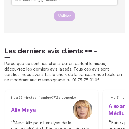
Valider
Les derniers avis clients 👀 -
Parce que ce sont nos clients qui en parlent le mieux,
découvrez les derniers avis laissés. Tous ces avis sont
certifiés, nous avons fait le choix de la transparence totale en
ne modérant aucun témoignage. 📞 01 75 75 91 05
il y a 33 minutes - jeanluc0712 a consulté
il y a 21 he
Alexand
Alix Maya
Médiu
Faire app
Merci Alix pour l'analyse de la
rendez-vo
personnalité de L. Photo provocatrice de