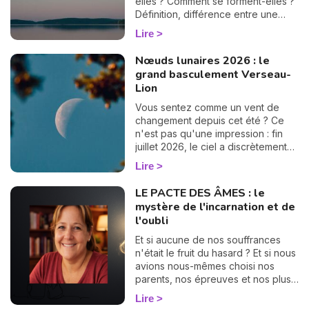
elles ? Comment se forment-elles ?
Définition, différence entre une
éclipse lunaire et solaire, influence
Lire
en astrologie et dates des éclipses
en 2025, je vous dis tout sur le
Nœuds lunaires 2026 : le
sujet.
grand basculement Verseau-
Lion
Vous sentez comme un vent de
changement depuis cet été ? Ce
n'est pas qu'une impression : fin
juillet 2026, le ciel a discrètement
tourné une grande page. Les
Lire
nœuds lunaires ont changé d'axe !
Le nœud nord quitte les Poissons
LE PACTE DES ÂMES : le
pour s'installer en Verseau,
mystère de l'incarnation et de
pendant que le nœud sud passe
l'oubli
de la Vierge au Lion. Rassurez-
vous, pas besoin d'être astrologue
Et si aucune de nos souffrances
pour le ressentir : ce basculement,
n'était le fruit du hasard ? Et si nous
qui n'arrive que tous les 18 mois
avions nous-mêmes choisi nos
environ, vient rebattre en douceur
parents, nos épreuves et nos plus
les cartes de votre chemin de vie.
grandes déchirures, bien avant
Lire
Et croyez-moi, vous allez adorer la
notre premier souffle ? C'est le