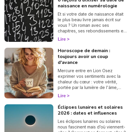
6 façons d'utiliser sa date de
naissance en numérologie
Et si votre date de naissance était
le plus beau livre jamais écrit sur
vous ? Un roman avec ses
chapitres, ses rebondissements et
même quelques cartes cachées
Lire
dans la manche. La numérologie
vous aide à en tourner les pages,
Horoscope de demain :
une à une. On vous montre
N
toujours avoir un coup
comment… 🔢
v
d'avance
A
Mercure entre en Lion Osez
v
exprimer vos sentiments avec la
r
chaleur du cœur : votre vérité,
portée par la lumière de l'âme,
9
peut aujourd'hui inspirer et
Lire
rapprocher.
Éclipses lunaires et solaires
2026 : dates et influences
Les éclipses lunaires ou solaires
nous fascinent mais d’où viennent-