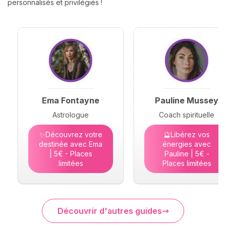
personnalisés et privilégiés !
Ema Fontayne
Pauline Mussey
Astrologue
Coach spirituelle
✨Découvrez votre
🔮Libérez vos
destinée avec Ema
énergies avec
| 5€ - Places
Pauline | 5€ -
limitées
Places limitées
Découvrir d'autres guides