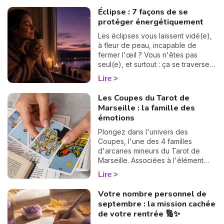
suite. 💫
vertigineux mystère du « Pacte des
Éclipse : 7 façons de se
Âmes » que nous explore Vanesa
protéger énergétiquement
Vidente, voyante, tarologue et
médium reconnue sur Wengo. Forte
Les éclipses vous laissent vidé(e),
de nombreuses années
à fleur de peau, incapable de
d'expérience et plébiscitée par sa
fermer l'œil ? Vous n'êtes pas
communauté — 2972 avis reçus,
seul(e), et surtout : ça se traverse
dont 99,4 % sont des avis positifs
en douceur. Voici 7 gestes simples
Lire
ou très positifs —, elle est réputée
et bienveillants pour vous protéger
pour offrir des réponses rapides et
énergétiquement et retrouver votre
Les Coupes du Tarot de
précises, idéales pour celles et
calme intérieur. 🛡️🌒
Marseille : la famille des
ceux qui souhaitent avancer sans
émotions
hésiter. Dans cet article, elle lève le
voile sur les raisons profondes de
Plongez dans l'univers des
notre incarnation.
Coupes, l'une des 4 familles
d'arcanes mineurs du Tarot de
Marseille. Associées à l'élément
Eau, ces 14 cartes éclairent votre
Lire
vie sentimentale, vos relations et
l'état de votre cœur. Découvrez
Votre nombre personnel de
leur signification complète et ce
septembre : la mission cachée
qu'elles révèlent dans votre tirage.
de votre rentrée 🔢✨