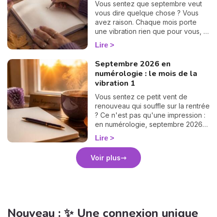
Vous sentez que septembre veut
vous dire quelque chose ? Vous
avez raison. Chaque mois porte
une vibration rien que pour vous, et
il suffit d'un petit calcul de 30
Lire
secondes pour la révéler. Suivez le
guide : on trouve votre nombre
Septembre 2026 en
personnel, puis votre mission de
numérologie : le mois de la
septembre, chiffre par chiffre. 🔢
vibration 1
Vous sentez ce petit vent de
renouveau qui souffle sur la rentrée
? Ce n'est pas qu'une impression :
en numérologie, septembre 2026
vibre sur le 1, le chiffre des
Lire
commencements. Après un mois
d'août tourné vers les bilans, place
Voir plus
à la page blanche. On vous raconte
le climat de ce mois pas comme les
autres. 🌱
Nouveau : ✨ Une connexion unique