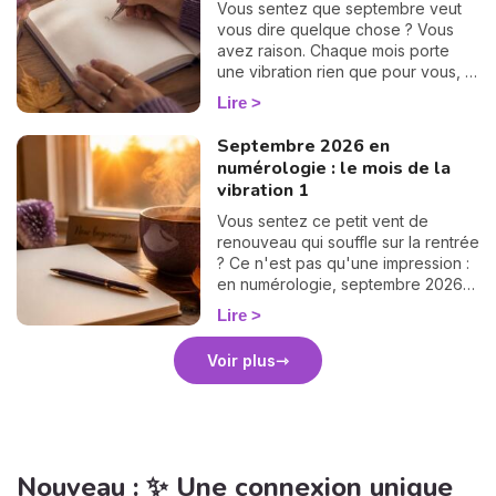
Vous sentez que septembre veut
vous dire quelque chose ? Vous
avez raison. Chaque mois porte
une vibration rien que pour vous, et
il suffit d'un petit calcul de 30
Lire
secondes pour la révéler. Suivez le
guide : on trouve votre nombre
Septembre 2026 en
personnel, puis votre mission de
numérologie : le mois de la
septembre, chiffre par chiffre. 🔢
vibration 1
Vous sentez ce petit vent de
renouveau qui souffle sur la rentrée
? Ce n'est pas qu'une impression :
en numérologie, septembre 2026
vibre sur le 1, le chiffre des
Lire
commencements. Après un mois
d'août tourné vers les bilans, place
Voir plus
à la page blanche. On vous raconte
le climat de ce mois pas comme les
autres. 🌱
Nouveau : ✨ Une connexion unique