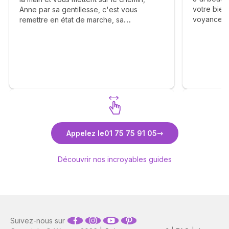
votre bienv
Anne par sa gentillesse, c'est vous
voyance. 
remettre en état de marche, sa
éléments a
bienveillance, ça franchise vous apporte
complaisa
beaucoup de bonheur, elle vous dit avec
réalisme. J
calmé le déroulement des étapes et vous
Un grand m
apprend la patience. Merci Anne pour tout
. Je me permets également d'inciter les
consultants à faire appel à vous . ❤️🙏🫶
Découvrez Anne-Lyssia Coupart
Découvr
Appelez le
01 75 75 91 05
Découvrir nos incroyables guides
Suivez-nous sur