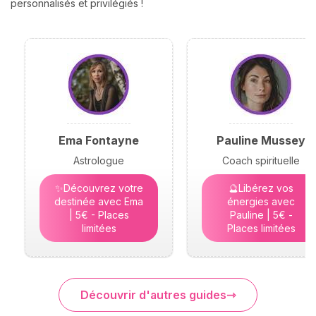
personnalisés et privilégiés !
Ema Fontayne
Pauline Mussey
Astrologue
Coach spirituelle
✨Découvrez votre
🔮Libérez vos
destinée avec Ema
énergies avec
| 5€ - Places
Pauline | 5€ -
limitées
Places limitées
Découvrir d'autres guides