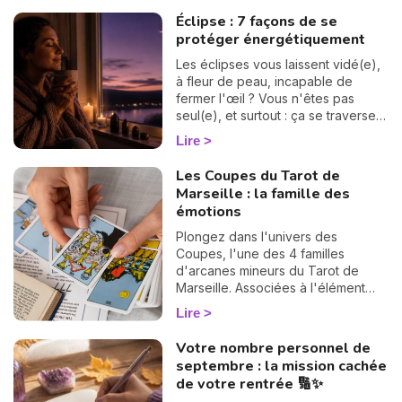
suite. 💫
vertigineux mystère du « Pacte des
Éclipse : 7 façons de se
Âmes » que nous explore Vanesa
protéger énergétiquement
Vidente, voyante, tarologue et
médium reconnue sur Wengo. Forte
Les éclipses vous laissent vidé(e),
de nombreuses années
à fleur de peau, incapable de
d'expérience et plébiscitée par sa
fermer l'œil ? Vous n'êtes pas
communauté — 2972 avis reçus,
seul(e), et surtout : ça se traverse
dont 99,4 % sont des avis positifs
en douceur. Voici 7 gestes simples
Lire
ou très positifs —, elle est réputée
et bienveillants pour vous protéger
pour offrir des réponses rapides et
énergétiquement et retrouver votre
Les Coupes du Tarot de
précises, idéales pour celles et
calme intérieur. 🛡️🌒
Marseille : la famille des
ceux qui souhaitent avancer sans
émotions
hésiter. Dans cet article, elle lève le
voile sur les raisons profondes de
Plongez dans l'univers des
notre incarnation.
Coupes, l'une des 4 familles
d'arcanes mineurs du Tarot de
Marseille. Associées à l'élément
Eau, ces 14 cartes éclairent votre
Lire
vie sentimentale, vos relations et
l'état de votre cœur. Découvrez
Votre nombre personnel de
leur signification complète et ce
septembre : la mission cachée
qu'elles révèlent dans votre tirage.
de votre rentrée 🔢✨