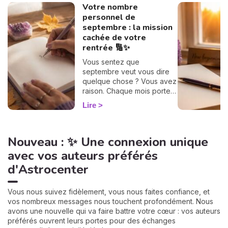
Votre nombre
personnel de
septembre : la mission
cachée de votre
rentrée 🔢✨
Vous sentez que
septembre veut vous dire
quelque chose ? Vous avez
raison. Chaque mois porte
une vibration rien que pour
Lire
vous, et il suffit d'un petit
calcul de 30 secondes pour
la révéler. Suivez le guide :
Nouveau : ✨ Une connexion unique
on trouve votre nombre
personnel, puis votre
avec vos auteurs préférés
mission de septembre,
d'Astrocenter
chiffre par chiffre. 🔢
Vous nous suivez fidèlement, vous nous faites confiance, et
vos nombreux messages nous touchent profondément. Nous
avons une nouvelle qui va faire battre votre cœur : vos auteurs
préférés ouvrent leurs portes pour des échanges