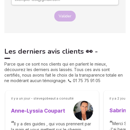
Valider
Les derniers avis clients 👀 -
Parce que ce sont nos clients qui en parlent le mieux,
découvrez les derniers avis laissés. Tous ces avis sont
certifiés, nous avons fait le choix de la transparence totale en
ne modérant aucun témoignage. 📞 01 75 75 91 05
il y a un jour - stevegobeaut a consulté
il y a 2 jour
Sabrina
Anne-Lyssia Coupart
Merci Sab
Il y a des guides , qui vous prennent par
J'ai beau
la main et vous mettent sur le chemin,