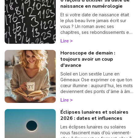
6 façons d'utiliser sa date de
naissance en numérologie
Et si votre date de naissance était
le plus beau livre jamais écrit sur
vous ? Un roman avec ses
chapitres, ses rebondissements et
même quelques cartes cachées
Lire
dans la manche. La numérologie
vous aide à en tourner les pages,
Horoscope de demain :
une à une. On vous montre
N
toujours avoir un coup
comment… 🔢
v
d'avance
A
Soleil en Lion sextile Lune en
v
Gémeaux Ose exprimer ce que ton
r
cœur illumine : aujourd'hui, les mots
deviennent des ponts d'âme à âme
9
et ouvrent la voie à des élans
Lire
sincères.
Éclipses lunaires et solaires
2026 : dates et influences
Les éclipses lunaires ou solaires
nous fascinent mais d’où viennent-