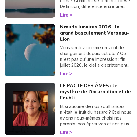
elles ? Comment se forment-elles ?
Définition, différence entre une
éclipse lunaire et solaire, influence
Lire
en astrologie et dates des éclipses
en 2025, je vous dis tout sur le
Nœuds lunaires 2026 : le
sujet.
grand basculement Verseau-
Lion
Vous sentez comme un vent de
changement depuis cet été ? Ce
n'est pas qu'une impression : fin
juillet 2026, le ciel a discrètement
tourné une grande page. Les
Lire
nœuds lunaires ont changé d'axe !
Le nœud nord quitte les Poissons
LE PACTE DES ÂMES : le
pour s'installer en Verseau,
mystère de l'incarnation et de
pendant que le nœud sud passe
l'oubli
de la Vierge au Lion. Rassurez-
vous, pas besoin d'être astrologue
Et si aucune de nos souffrances
pour le ressentir : ce basculement,
n'était le fruit du hasard ? Et si nous
qui n'arrive que tous les 18 mois
avions nous-mêmes choisi nos
environ, vient rebattre en douceur
parents, nos épreuves et nos plus
les cartes de votre chemin de vie.
grandes déchirures, bien avant
Lire
Et croyez-moi, vous allez adorer la
notre premier souffle ? C'est le