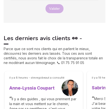
Valider
Les derniers avis clients 👀 -
Parce que ce sont nos clients qui en parlent le mieux,
découvrez les derniers avis laissés. Tous ces avis sont
certifiés, nous avons fait le choix de la transparence totale en
ne modérant aucun témoignage. 📞 01 75 75 91 05
il y a 8 heures - stevegobeaut a consulté
il y a 19 heu
Sabrina
Anne-Lyssia Coupart
Merci Sab
Il y a des guides , qui vous prennent par
J'ai beau
la main et vous mettent sur le chemin,
votre bienv
Anne par sa gentillesse, c'est vous