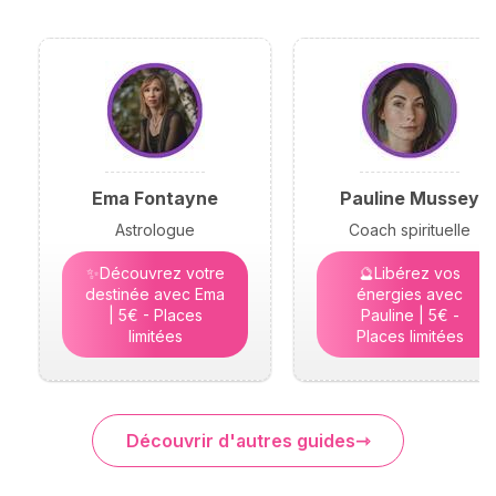
Ema Fontayne
Pauline Mussey
Astrologue
Coach spirituelle
✨Découvrez votre
🔮Libérez vos
destinée avec Ema
énergies avec
| 5€ - Places
Pauline | 5€ -
limitées
Places limitées
Découvrir d'autres guides