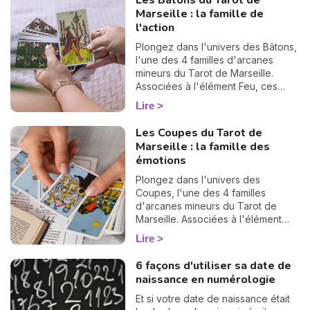
Les Bâtons du Tarot de
signification complète et ce
Marseille : la famille de
qu'elles révèlent dans votre tirage.
l'action
Plongez dans l'univers des Bâtons,
l'une des 4 familles d'arcanes
mineurs du Tarot de Marseille.
Associées à l'élément Feu, ces
cartes éclairent votre énergie, vos
Lire
projets et votre ambition.
Découvrez leur signification
N
Les Coupes du Tarot de
complète et ce qu'elles révèlent
v
Marseille : la famille des
dans votre tirage.
A
émotions
v
Plongez dans l'univers des
r
Coupes, l'une des 4 familles
d'arcanes mineurs du Tarot de
9
Marseille. Associées à l'élément
Eau, ces 14 cartes éclairent votre
Lire
vie sentimentale, vos relations et
l'état de votre cœur. Découvrez
6 façons d'utiliser sa date de
leur signification complète et ce
naissance en numérologie
qu'elles révèlent dans votre tirage.
Et si votre date de naissance était