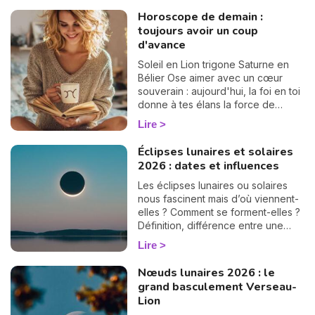
vertigineux mystère du « Pacte des
Horoscope de demain :
Âmes » que nous explore Vanesa
toujours avoir un coup
Vidente, voyante, tarologue et
d'avance
médium reconnue sur Wengo. Forte
de nombreuses années
Soleil en Lion trigone Saturne en
d'expérience et plébiscitée par sa
Bélier Ose aimer avec un cœur
communauté — 2972 avis reçus,
souverain : aujourd'hui, la foi en toi
dont 99,4 % sont des avis positifs
donne à tes élans la force de
ou très positifs —, elle est réputée
devenir un chemin lumineux.
Lire
pour offrir des réponses rapides et
précises, idéales pour celles et
Éclipses lunaires et solaires
ceux qui souhaitent avancer sans
2026 : dates et influences
hésiter. Dans cet article, elle lève le
voile sur les raisons profondes de
Les éclipses lunaires ou solaires
notre incarnation.
nous fascinent mais d’où viennent-
elles ? Comment se forment-elles ?
Définition, différence entre une
éclipse lunaire et solaire, influence
Lire
en astrologie et dates des éclipses
en 2025, je vous dis tout sur le
Nœuds lunaires 2026 : le
sujet.
grand basculement Verseau-
Lion