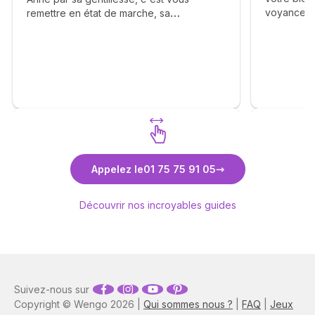
voyance. 
remettre en état de marche, sa
éléments a
bienveillance, ça franchise vous apporte
complaisa
beaucoup de bonheur, elle vous dit avec
réalisme. J
calmé le déroulement des étapes et vous
Un grand m
apprend la patience. Merci Anne pour tout
. Je me permets également d'inciter les
consultants à faire appel à vous . ❤️🙏🫶
Découvrez Anne-Lyssia Coupart
Découvr
Appelez le
01 75 75 91 05
Découvrir nos incroyables guides
Suivez-nous sur
Copyright © Wengo 2026 |
Qui sommes nous ?
|
FAQ
|
Jeux