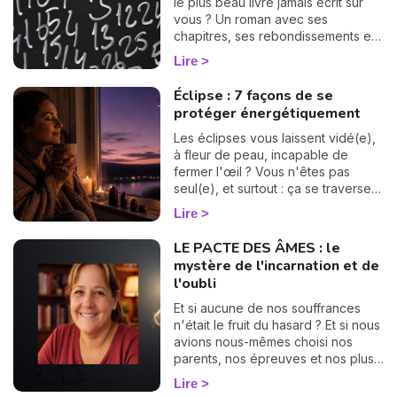
le plus beau livre jamais écrit sur
vous ? Un roman avec ses
chapitres, ses rebondissements et
même quelques cartes cachées
Lire
dans la manche. La numérologie
vous aide à en tourner les pages,
Éclipse : 7 façons de se
une à une. On vous montre
protéger énergétiquement
comment… 🔢
Les éclipses vous laissent vidé(e),
à fleur de peau, incapable de
fermer l'œil ? Vous n'êtes pas
seul(e), et surtout : ça se traverse
en douceur. Voici 7 gestes simples
Lire
et bienveillants pour vous protéger
énergétiquement et retrouver votre
LE PACTE DES ÂMES : le
calme intérieur. 🛡️🌒
mystère de l'incarnation et de
l'oubli
Et si aucune de nos souffrances
n'était le fruit du hasard ? Et si nous
avions nous-mêmes choisi nos
parents, nos épreuves et nos plus
grandes déchirures, bien avant
Lire
notre premier souffle ? C'est le