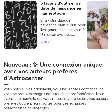
6 façons d'utiliser sa
date de naissance en
numérologie
Et si votre date de
naissance était le plus beau
livre jamais écrit sur vous ?
Un roman avec ses
chapitres, ses
Lire
rebondissements et même
quelques cartes cachées
dans la manche. La
numérologie vous aide à en
Nouveau : ✨ Une connexion unique
tourner les pages, une à
une. On vous montre
avec vos auteurs préférés
comment… 🔢
d'Astrocenter
Vous nous suivez fidèlement, vous nous faites confiance, et
vos nombreux messages nous touchent profondément. Nous
avons une nouvelle qui va faire battre votre cœur : vos auteurs
préférés ouvrent leurs portes pour des échanges
personnalisés et privilégiés !