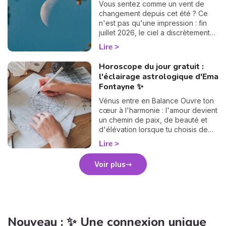
Vous sentez comme un vent de
changement depuis cet été ? Ce
n'est pas qu'une impression : fin
juillet 2026, le ciel a discrètement
tourné une grande page. Les
Lire
nœuds lunaires ont changé d'axe !
Le nœud nord quitte les Poissons
Horoscope du jour gratuit :
pour s'installer en Verseau,
l'éclairage astrologique d'Ema
pendant que le nœud sud passe
Fontayne ✨
de la Vierge au Lion. Rassurez-
vous, pas besoin d'être astrologue
Vénus entre en Balance Ouvre ton
pour le ressentir : ce basculement,
cœur à l'harmonie : l'amour devient
qui n'arrive que tous les 18 mois
un chemin de paix, de beauté et
environ, vient rebattre en douceur
d'élévation lorsque tu choisis de
les cartes de votre chemin de vie.
rencontrer l'autre avec justesse.
Lire
Et croyez-moi, vous allez adorer la
suite. 💫
Voir plus
Nouveau : ✨ Une connexion unique