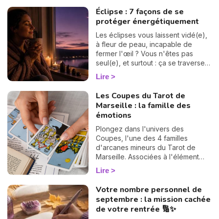
suite. 💫
vertigineux mystère du « Pacte des
Éclipse : 7 façons de se
Âmes » que nous explore Vanesa
protéger énergétiquement
Vidente, voyante, tarologue et
médium reconnue sur Wengo. Forte
Les éclipses vous laissent vidé(e),
de nombreuses années
à fleur de peau, incapable de
d'expérience et plébiscitée par sa
fermer l'œil ? Vous n'êtes pas
communauté — 2972 avis reçus,
seul(e), et surtout : ça se traverse
dont 99,4 % sont des avis positifs
en douceur. Voici 7 gestes simples
Lire
ou très positifs —, elle est réputée
et bienveillants pour vous protéger
pour offrir des réponses rapides et
énergétiquement et retrouver votre
Les Coupes du Tarot de
précises, idéales pour celles et
calme intérieur. 🛡️🌒
Marseille : la famille des
ceux qui souhaitent avancer sans
émotions
hésiter. Dans cet article, elle lève le
voile sur les raisons profondes de
Plongez dans l'univers des
notre incarnation.
Coupes, l'une des 4 familles
d'arcanes mineurs du Tarot de
Marseille. Associées à l'élément
Eau, ces 14 cartes éclairent votre
Lire
vie sentimentale, vos relations et
l'état de votre cœur. Découvrez
Votre nombre personnel de
leur signification complète et ce
septembre : la mission cachée
qu'elles révèlent dans votre tirage.
de votre rentrée 🔢✨