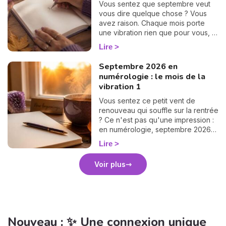
Vous sentez que septembre veut
vous dire quelque chose ? Vous
avez raison. Chaque mois porte
une vibration rien que pour vous, et
il suffit d'un petit calcul de 30
Lire
secondes pour la révéler. Suivez le
guide : on trouve votre nombre
Septembre 2026 en
personnel, puis votre mission de
numérologie : le mois de la
septembre, chiffre par chiffre. 🔢
vibration 1
Vous sentez ce petit vent de
renouveau qui souffle sur la rentrée
? Ce n'est pas qu'une impression :
en numérologie, septembre 2026
vibre sur le 1, le chiffre des
Lire
commencements. Après un mois
d'août tourné vers les bilans, place
Voir plus
à la page blanche. On vous raconte
le climat de ce mois pas comme les
autres. 🌱
Nouveau : ✨ Une connexion unique