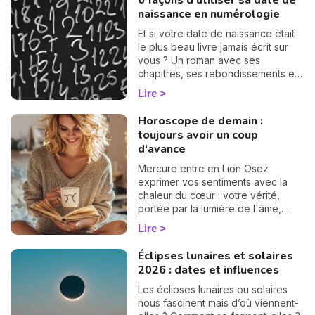
6 façons d'utiliser sa date de
naissance en numérologie
Et si votre date de naissance était
le plus beau livre jamais écrit sur
vous ? Un roman avec ses
chapitres, ses rebondissements et
même quelques cartes cachées
Lire
dans la manche. La numérologie
vous aide à en tourner les pages,
Horoscope de demain :
une à une. On vous montre
N
toujours avoir un coup
comment… 🔢
v
d'avance
A
Mercure entre en Lion Osez
v
exprimer vos sentiments avec la
r
chaleur du cœur : votre vérité,
portée par la lumière de l'âme,
9
peut aujourd'hui inspirer et
Lire
rapprocher.
Éclipses lunaires et solaires
2026 : dates et influences
Les éclipses lunaires ou solaires
nous fascinent mais d’où viennent-