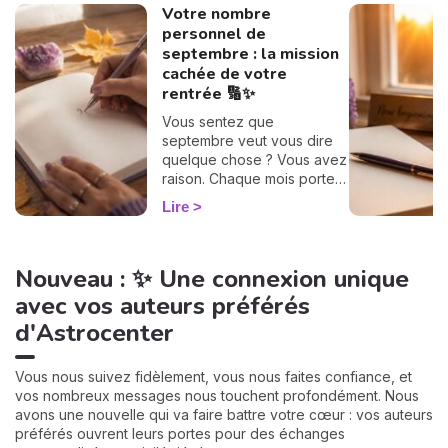
Votre nombre
personnel de
septembre : la mission
cachée de votre
rentrée 🔢✨
Vous sentez que
septembre veut vous dire
quelque chose ? Vous avez
raison. Chaque mois porte
une vibration rien que pour
Lire
vous, et il suffit d'un petit
calcul de 30 secondes pour
la révéler. Suivez le guide :
Nouveau : ✨ Une connexion unique
on trouve votre nombre
personnel, puis votre
avec vos auteurs préférés
mission de septembre,
d'Astrocenter
chiffre par chiffre. 🔢
Vous nous suivez fidèlement, vous nous faites confiance, et
vos nombreux messages nous touchent profondément. Nous
avons une nouvelle qui va faire battre votre cœur : vos auteurs
préférés ouvrent leurs portes pour des échanges