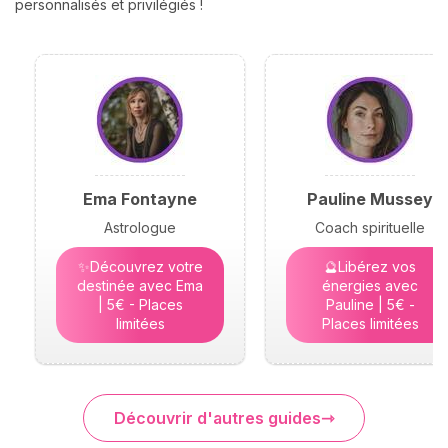
personnalisés et privilégiés !
Ema Fontayne
Pauline Mussey
Astrologue
Coach spirituelle
✨Découvrez votre
🔮Libérez vos
destinée avec Ema
énergies avec
| 5€ - Places
Pauline | 5€ -
limitées
Places limitées
Découvrir d'autres guides