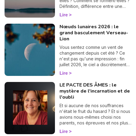
elles ? Comment se forment-elles ?
Définition, différence entre une
éclipse lunaire et solaire, influence
Lire
en astrologie et dates des éclipses
en 2025, je vous dis tout sur le
Nœuds lunaires 2026 : le
sujet.
grand basculement Verseau-
Lion
Vous sentez comme un vent de
changement depuis cet été ? Ce
n'est pas qu'une impression : fin
juillet 2026, le ciel a discrètement
tourné une grande page. Les
Lire
nœuds lunaires ont changé d'axe !
Le nœud nord quitte les Poissons
LE PACTE DES ÂMES : le
pour s'installer en Verseau,
mystère de l'incarnation et de
pendant que le nœud sud passe
l'oubli
de la Vierge au Lion. Rassurez-
vous, pas besoin d'être astrologue
Et si aucune de nos souffrances
pour le ressentir : ce basculement,
n'était le fruit du hasard ? Et si nous
qui n'arrive que tous les 18 mois
avions nous-mêmes choisi nos
environ, vient rebattre en douceur
parents, nos épreuves et nos plus
les cartes de votre chemin de vie.
grandes déchirures, bien avant
Lire
Et croyez-moi, vous allez adorer la
notre premier souffle ? C'est le