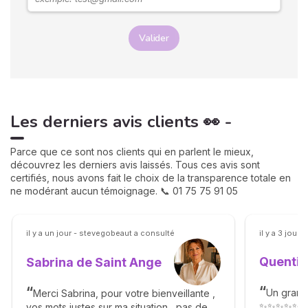
Valider
Les derniers avis clients 👀 -
Parce que ce sont nos clients qui en parlent le mieux,
découvrez les derniers avis laissés. Tous ces avis sont
certifiés, nous avons fait le choix de la transparence totale en
ne modérant aucun témoignage. 📞 01 75 75 91 05
il y a un jour - stevegobeaut a consulté
il y a 3 jours
Quentin
Sabrina de Saint Ange
Un grand
Merci Sabrina, pour votre bienveillante ,
✨✨✨✨✨
vos mots justes sur ma situation , pas de