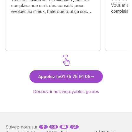
Vous m'av
complaisance mais des conseils pour
complaisan
évoluer au mieux, hâte que tout ça soit
Agréable g
derrière et de pouvoir vous rappeler pour
✨🙏✨🙏✨
vous dire merci Sabrina ! Elle est revenue.
🙏🫶💐
Découvrez Sabrina de Saint Ange
Déc
Appelez le
01 75 75 91 05
Découvrir nos incroyables guides
Suivez-nous sur