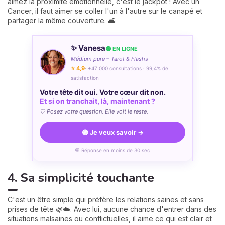
aimez la proximité émotionnelle, c'est le jackpot ! Avec un
Cancer, il faut aimer se coller l'un à l'autre sur le canapé et
partager la même couverture. 🛋️
✨ Vanesa
🟢 EN LIGNE
Médium pure – Tarot & Flashs
⭐ 4,9
· +47 000 consultations · 99,4% de
satisfaction
Votre tête dit oui. Votre cœur dit non.
Et si on tranchait, là, maintenant ?
🤍 Posez votre question. Elle voit le reste.
🟣 Je veux savoir →
💬 Réponse en moins de 30 sec
4. Sa simplicité touchante
C'est un être simple qui préfère les relations saines et sans
prises de tête 🌿☁️. Avec lui, aucune chance d'entrer dans des
situations malsaines ou conflictuelles, il aime ce qui est clair et