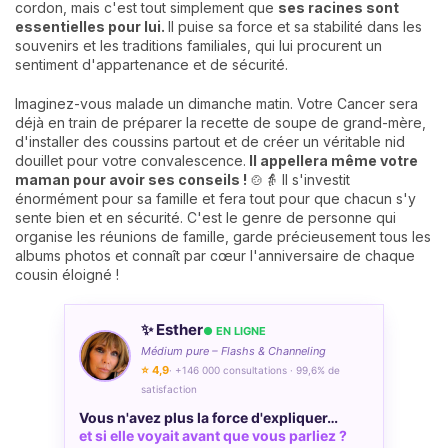
cordon, mais c'est tout simplement que
ses racines sont
essentielles pour lui.
Il puise sa force et sa stabilité dans les
souvenirs et les traditions familiales, qui lui procurent un
sentiment d'appartenance et de sécurité.
Imaginez-vous malade un dimanche matin. Votre Cancer sera
déjà en train de préparer la recette de soupe de grand-mère,
d'installer des coussins partout et de créer un véritable nid
douillet pour votre convalescence.
Il appellera même votre
maman pour avoir ses conseils !
🍲👵 Il s'investit
énormément pour sa famille et fera tout pour que chacun s'y
sente bien et en sécurité. C'est le genre de personne qui
organise les réunions de famille, garde précieusement tous les
albums photos et connaît par cœur l'anniversaire de chaque
cousin éloigné !
✨ Esther
● EN LIGNE
Médium pure – Flashs & Channeling
⭐ 4,9
· +146 000 consultations · 99,6% de
satisfaction
Vous n'avez plus la force d'expliquer…
et si elle voyait avant que vous parliez ?