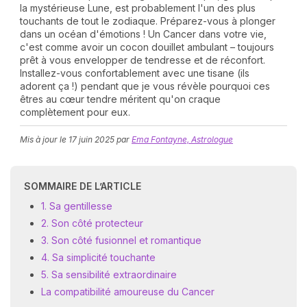
la mystérieuse Lune, est probablement l'un des plus
touchants de tout le zodiaque. Préparez-vous à plonger
dans un océan d'émotions ! Un Cancer dans votre vie,
c'est comme avoir un cocon douillet ambulant – toujours
prêt à vous envelopper de tendresse et de réconfort.
Installez-vous confortablement avec une tisane (ils
adorent ça !) pendant que je vous révèle pourquoi ces
êtres au cœur tendre méritent qu'on craque
complètement pour eux.
N
Mis à jour le
17 juin 2025
par
Ema Fontayne, Astrologue
v
A
v
r
SOMMAIRE DE L’ARTICLE
1. Sa gentillesse
9
2. Son côté protecteur
3. Son côté fusionnel et romantique
4. Sa simplicité touchante
5. Sa sensibilité extraordinaire
La compatibilité amoureuse du Cancer