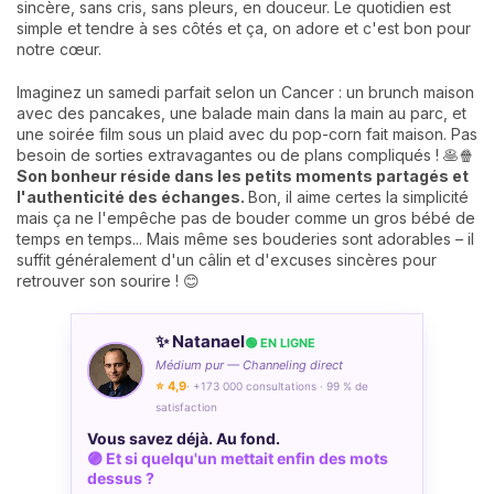
sincère, sans cris, sans pleurs, en douceur. Le quotidien est
simple et tendre à ses côtés et ça, on adore et c'est bon pour
notre cœur.
Imaginez un samedi parfait selon un Cancer : un brunch maison
avec des pancakes, une balade main dans la main au parc, et
une soirée film sous un plaid avec du pop-corn fait maison. Pas
besoin de sorties extravagantes ou de plans compliqués ! 🥞🍿
Son bonheur réside dans les petits moments partagés et
l'authenticité des échanges.
Bon, il aime certes la simplicité
mais ça ne l'empêche pas de bouder comme un gros bébé de
temps en temps... Mais même ses bouderies sont adorables – il
suffit généralement d'un câlin et d'excuses sincères pour
retrouver son sourire ! 😊
✨ Natanael
🟢 EN LIGNE
Médium pur — Channeling direct
⭐ 4,9
· +173 000 consultations · 99 % de
satisfaction
Vous savez déjà. Au fond.
🟣 Et si quelqu'un mettait enfin des mots
dessus ?