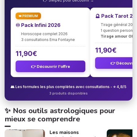
👉 Swipez pour découvrir →
🔮 Pack Tarot 2
👑 PREMIUM
♾️ Pack Infini 2026
Tirage général 202
1 question personna
Horoscope complet 2026
Tirage amour OFF
3 consultations Ema Fontayne
11,90€
11,90€
👉 Découvrir 
👉 Découvrir l'offre
👥 Les formules les plus complètes avec consultations - ⭐ 4,8/5
3 produits disponibles
✨ Nos outils astrologiques pour
mieux se comprendre
Les maisons