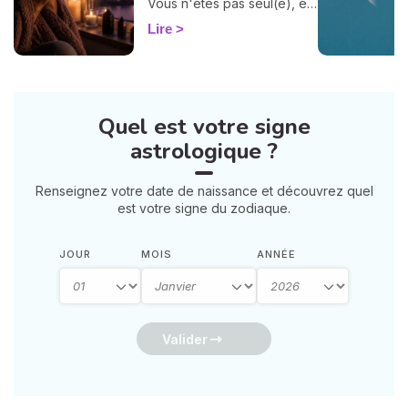
Vous n'êtes pas seul(e), et
surtout : ça se traverse en
Lire
douceur. Voici 7 gestes
simples et bienveillants pour
vous protéger
énergétiquement et
retrouver votre calme
Quel est votre signe
intérieur. 🛡️🌒
astrologique ?
Renseignez votre date de naissance et découvrez quel
est votre signe du zodiaque.
JOUR
MOIS
ANNÉE
Valider