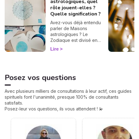
astrologiques, quel
rôle jouent-elles ?
Quelle signification ?
Avez-vous déjà entendu
parler de Maisons
astrologiques ? Le
Zodiaque est divisé en
douze Maisons et chacune
Lire
correspond à une sphère
de votre vie : argent, travail,
amour, famille... Calculées à
partir de votre heure de
Posez vos questions
naissance, elles jouent un
rôle très important pour
mieux comprendre votre
Avec plusieurs milliers de consultations à leur actif, ces guides
personnalité et votre avenir.
spirituels font l'unanimité, presque 100% de consultants
Voici leurs significations !
satisfaits.
Posez-leur vos questions, ils vous attendent ! 💫