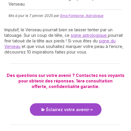
Verseau.
Mis à jour le
7 janvier 2025
par
Ema Fontayne, Astrologue
Impulsif, le Verseau pourrait bien se laisser tenter par un
tatouage. Sur un coup de tête, ce
signe astrologique
pourrait
finir tatoué de la tête aux pieds ! Si vous êtes du
signe du
Verseau
et que vous souhaitez marquer votre peau à l’encre,
découvrez 10 inspirations faites pour vous.
N
v
A
v
Des questions sur votre avenir ? Contactez nos voyants
r
pour obtenir des réponses. 1ère consultation
offerte,
confidentialité garantie.
9
💫 Éclairez votre avenir