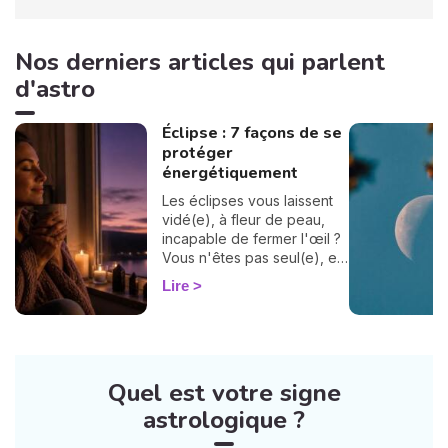
Nos derniers articles qui parlent
d'astro
Éclipse : 7 façons de se
protéger
énergétiquement
Les éclipses vous laissent
vidé(e), à fleur de peau,
incapable de fermer l'œil ?
Vous n'êtes pas seul(e), et
surtout : ça se traverse en
Lire
douceur. Voici 7 gestes
simples et bienveillants pour
vous protéger
énergétiquement et
retrouver votre calme
Quel est votre signe
intérieur. 🛡️🌒
astrologique ?