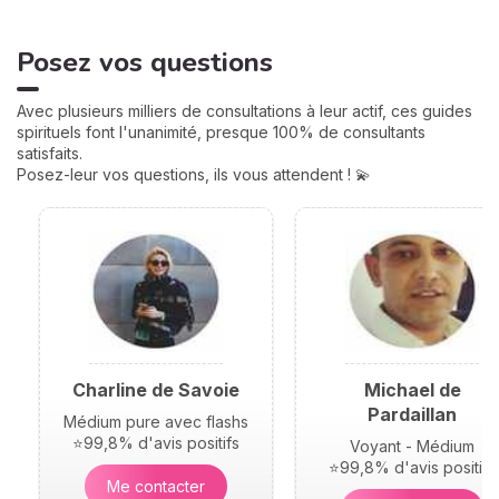
amour, famille... Calculées à
partir de votre heure de
Posez vos questions
naissance, elles jouent un
rôle très important pour
mieux comprendre votre
Avec plusieurs milliers de consultations à leur actif, ces guides
personnalité et votre avenir.
spirituels font l'unanimité, presque 100% de consultants
Voici leurs significations !
satisfaits.
Posez-leur vos questions, ils vous attendent ! 💫
Charline de Savoie
Michael de
Pardaillan
Médium pure avec flashs
⭐99,8% d'avis positifs
Voyant - Médium
⭐99,8% d'avis positifs
Me contacter