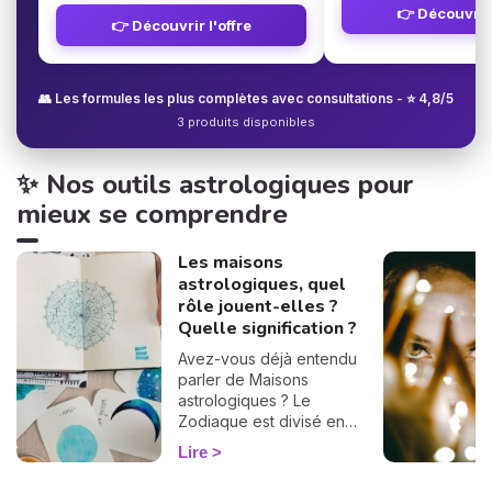
👉 Découvrir 
👉 Découvrir l'offre
👥 Les formules les plus complètes avec consultations - ⭐ 4,8/5
3 produits disponibles
✨ Nos outils astrologiques pour
mieux se comprendre
Les maisons
astrologiques, quel
rôle jouent-elles ?
Quelle signification ?
Avez-vous déjà entendu
parler de Maisons
astrologiques ? Le
Zodiaque est divisé en
douze Maisons et chacune
Lire
correspond à une sphère
de votre vie : argent, travail,