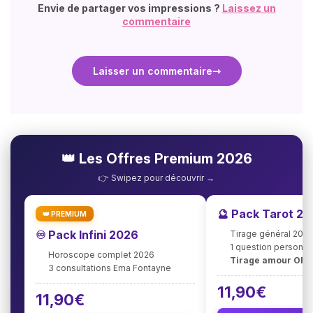
Envie de partager vos impressions ?
Laissez un
commentaire
Laisser un commentaire
👑 Les Offres Premium 2026
👉 Swipez pour découvrir →
🔮 Pack Tarot 2
👑 PREMIUM
♾️ Pack Infini 2026
Tirage général 202
1 question personna
Horoscope complet 2026
Tirage amour OFF
3 consultations Ema Fontayne
11,90€
11,90€