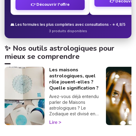
👉 Découvrir 
👉 Découvrir l'offre
👥 Les formules les plus complètes avec consultations - ⭐ 4,8/5
3 produits disponibles
✨ Nos outils astrologiques pour
mieux se comprendre
Les maisons
astrologiques, quel
rôle jouent-elles ?
Quelle signification ?
Avez-vous déjà entendu
parler de Maisons
astrologiques ? Le
Zodiaque est divisé en
douze Maisons et chacune
Lire
correspond à une sphère
de votre vie : argent, travail,