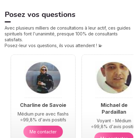
amour, famille... Calculées à
partir de votre heure de
Posez vos questions
naissance, elles jouent un
rôle très important pour
mieux comprendre votre
Avec plusieurs milliers de consultations à leur actif, ces guides
personnalité et votre avenir.
spirituels font l'unanimité, presque 100% de consultants
Voici leurs significations !
satisfaits.
Posez-leur vos questions, ils vous attendent ! 💫
Charline de Savoie
Michael de
Pardaillan
Médium pure avec flashs
⭐99,8% d'avis positifs
Voyant - Médium
⭐99,8% d'avis positifs
Me contacter