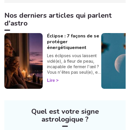
Nos derniers articles qui parlent
d'astro
Éclipse : 7 façons de se
protéger
énergétiquement
Les éclipses vous laissent
vidé(e), à fleur de peau,
incapable de fermer l'œil ?
Vous n'êtes pas seul(e), et
surtout : ça se traverse en
Lire
douceur. Voici 7 gestes
simples et bienveillants pour
vous protéger
énergétiquement et
retrouver votre calme
Quel est votre signe
intérieur. 🛡️🌒
astrologique ?