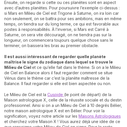
Ensuite, on regarde si cette ou ces planètes sont en aspect
avec d’autres planètes. Pour poursuivre l’exemple ci-dessus :
si Mars en Milieu de Ciel est Trigone à Saturne, on ira loin car
non seulement, on se battra pour ses ambitions, mais en même
temps, on tiendra sur du long terme, ce qui est favorable aux
postes à responsabilités. À l’inverse, si Mars est Carré à
Saturne, on sera vite découragé, on ne tiendra pas sur la
longueur, on commencera toujours quelque chose sans le
terminer, on baissera les bras au premier obstacle.
Il est aussi intéressant de regarder quelle planète
maîtrise le signe du zodiaque dans lequel se trouve le
Milieu de Ciel
et ce qu’elle fait dans le thème. Si on a le Milieu
de Ciel en Balance alors il faut regarder comment se situe
Vénus dans le thème car c’est la planète maîtresse de la
Balance. Il faut regarder si elle est bien aspectée ou non.
Le Milieu de Ciel est la
Cuspide
(le point de départ) de la
Maison astrologique X, celle de la réussite sociale et du destin
professionnel. Ainsi si on a un Milieu de Ciel à 10 degrés Bélier,
notre maison astrologique X est en Bélier. Pour voir la
signification, voyez notre article sur les
Maisons Astrologiques
et cherchez votre Maison X ! Vous aurez déjà une idée de ce
que renseigne votre Milieu de Ciel en signe. Pour le reste