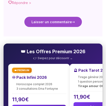
Répondre >
Laisser un commentaire
👑 Les Offres Premium 2026
👉 Swipez pour découvrir →
🔮 Pack Tarot 2
👑 PREMIUM
♾️ Pack Infini 2026
Tirage général 202
1 question personna
Horoscope complet 2026
Tirage amour OFF
3 consultations Ema Fontayne
11,90€
11,90€