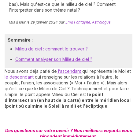
bas). Mais qu'est-ce que le milieu de ciel ? Comment
l'interpréter dans son thème natal ?
Mis à jour le
29 janvier 2024
par
Ema Fontayne, Astrologue
Sommaire :
Milieu de ciel : comment le trouver ?
N
Comment analyser son Milieu de ciel ?
v
A
Nous avons déjà parlé de
l’ascendant
qui représente le Moi et
v
le descendant
qui renseigne sur les relations à l’autre, le
r
couple, l’union, les associations (« Moi + l’autre »). Mais alors
qu’est-ce que le Milieu de Ciel ? Techniquement et pour faire
9
simple, le point appelé Milieu du Ciel est
le point
d'intersection (en haut de la carte) entre le méridien local
(point où culmine le Soleil à midi) et l'écliptique.
Des questions sur votre avenir ? Nos meilleurs voyants vous
répondent immédiatement.