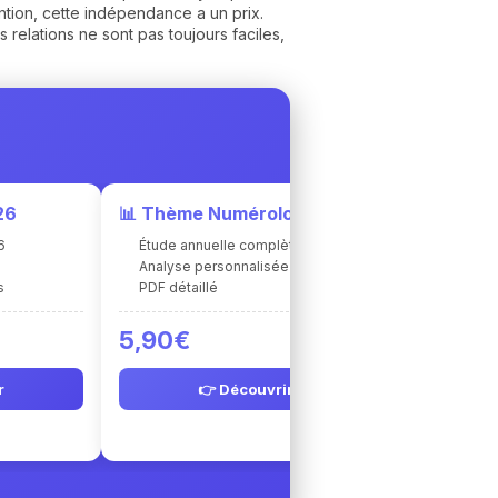
ention, cette indépendance a un prix.
s relations ne sont pas toujours faciles,
26
📊 Thème Numérologique
6
Étude annuelle complète
e
Analyse personnalisée
s
PDF détaillé
5,90€
r
👉 Découvrir