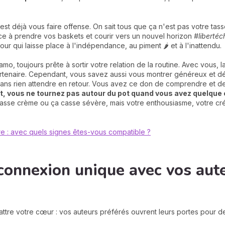
est déjà vous faire offense. On sait tous que ça n'est pas votre ta
ce à prendre vos baskets et courir vers un nouvel horizon
#libertéc
ur qui laisse place à l'indépendance, au piment 🌶️ et à l'inattendu.
o, toujours prête à sortir votre relation de la routine. Avec vous, la
artenaire. Cependant, vous savez aussi vous montrer généreux et dé
 sans rien attendre en retour. Vous avez ce don de comprendre et de
, vous ne tournez pas autour du pot quand vous avez quelque 
passe crème ou ça casse sévère, mais votre enthousiasme, votre créa
re : avec quels signes êtes-vous compatible ?
connexion unique avec vos aut
attre votre cœur : vos auteurs préférés ouvrent leurs portes pour 