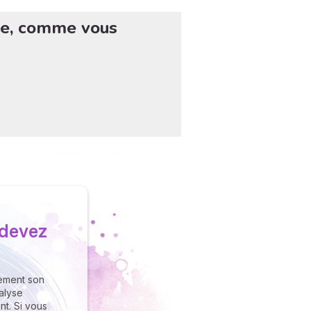
ire, comme vous
 devez
tement son
nalyse
t. Si vous