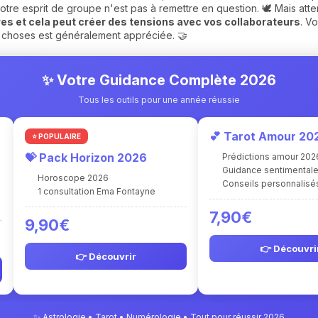
otre esprit de groupe n'est pas à remettre en question. 🕊️ Mais att
s et cela peut créer des tensions avec vos collaborateurs
. Vo
s choses est généralement appréciée. 🤝
✨ Votre Guidance Complète 2026
Tous les outils pour une année réussie
💕 Tarot Amour 20
⭐ POPULAIRE
💝 Pack Horizon 2026
Prédictions amour 202
Guidance sentimental
Horoscope 2026
Conseils personnalisé
1 consultation Ema Fontayne
7,90€
9,90€
👉 Découvri
👉 Découvrir
✨ Astrologie • Tarot • Numérologie • Tout pour réussir 2026