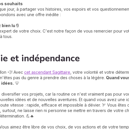
os souhaits
e jour, à partager vos histoires, vos espoirs et vos questionneme
ondons avec une offre inédite :
bien lu !)
xpert de votre choix. C'est notre façon de vous remercier pour votr
à tous.
gie et indépendance
llon 💨! Avec
cet ascendant Sagittaire
, votre volonté et votre déter
s n'êtes pas du genre à prendre des choses à la légère.
Q
uand vou
 idées.
💡
 diversifier vos projets, car la routine ce n'est vraiment pas pour v
nouvelles idées et de nouvelles aventures. Et quand vous avez une id
te vitesse : rapide, efficace et impossible à dévier. 🏹 Vous êtes c
 surtout, ne laisse rien ni personne se mettre en travers de votre c
étermination. 💪🔥
ous aimez être libre de vos choix, de vos actions et de votre tem