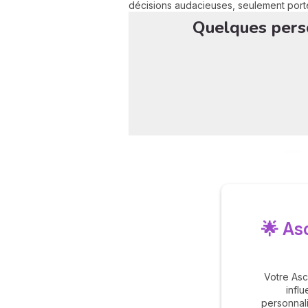
décisions audacieuses, seulement portée
Quelques perso
🌟 As
Votre Asc
influ
personnal