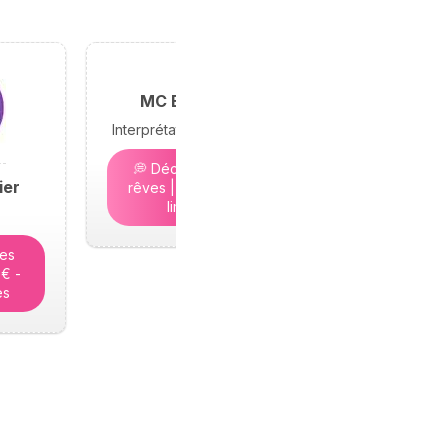
MC Bramond
Interprétation des rêves
💭 Décryptez vos
ier
rêves | 5€ - Places
limitées
tes
5€ -
es