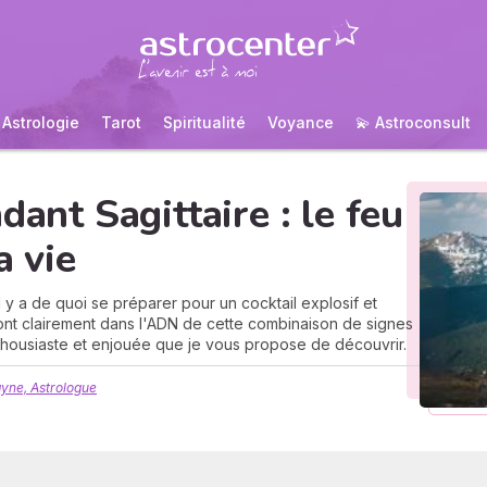
Astrologie
Tarot
Spiritualité
Voyance
💫 Astroconsult
dant Sagittaire : le feu
a vie
l y a de quoi se préparer pour un cocktail explosif et
ont clairement dans l'ADN de cette combinaison de signes
thousiaste et enjouée que je vous propose de découvrir.
yne, Astrologue