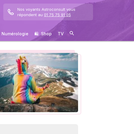
Nos voyants Astroconsult vous
répondent au
01 75 75 91 05
Numérologie
🛍 ️ Shop
TV