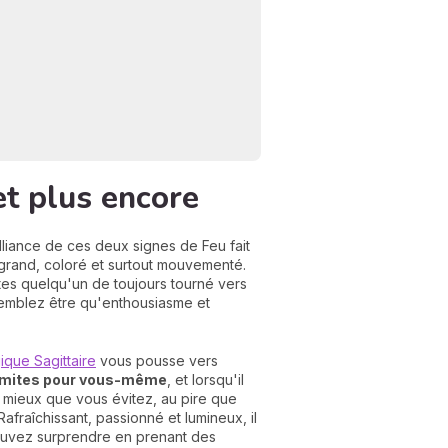
et plus encore
alliance de ces deux signes de Feu fait
N
 grand, coloré et surtout mouvementé.
v
 êtes quelqu'un de toujours tourné vers
A
 semblez être qu'enthousiasme et
v
r
ique Sagittaire
vous pousse vers
9
limites pour vous-même
, et lorsqu'il
au mieux que vous évitez, au pire que
fraîchissant, passionné et lumineux, il
pouvez surprendre en prenant des