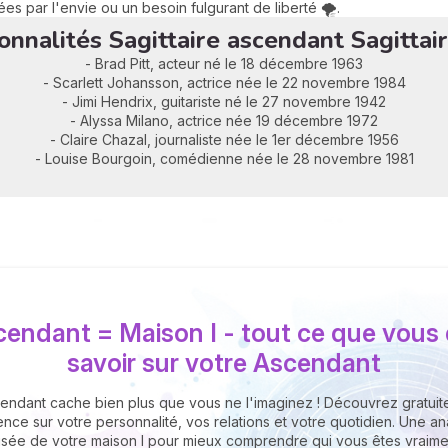
s par l'envie ou un besoin fulgurant de liberté 🌪️.
nnalités Sagittaire ascendant Sagitta
- Brad Pitt, acteur né le 18 décembre 1963
- Scarlett Johansson, actrice née le 22 novembre 1984
- Jimi Hendrix, guitariste né le 27 novembre 1942
- Alyssa Milano, actrice née 19 décembre 1972
- Claire Chazal, journaliste née le 1er décembre 1956
- Louise Bourgoin, comédienne née le 28 novembre 1981
cendant = Maison I - tout ce que vous
savoir sur votre Ascendant
endant cache bien plus que vous ne l'imaginez ! Découvrez gratui
ence sur votre personnalité, vos relations et votre quotidien. Une a
isée de votre maison I pour mieux comprendre qui vous êtes vraimen