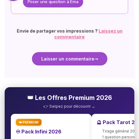
Poser une question à Ema
Envie de partager vos impressions ?
Laissez un
commentaire
Laisser un commentaire
👑 Les Offres Premium 2026
👉 Swipez pour découvrir →
🔮 Pack Tarot 2
👑 PREMIUM
♾️ Pack Infini 2026
Tirage général 202
1 question personna