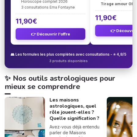
Horoscope complet 2026
Tirage amour OFF
3 consultations Ema Fontayne
11,90€
11,90€
👉 Découvrir 
👉 Découvrir l'offre
👥 Les formules les plus complètes avec consultations - ⭐ 4,8/5
3 produits disponibles
✨ Nos outils astrologiques pour
mieux se comprendre
Les maisons
astrologiques, quel
rôle jouent-elles ?
Quelle signification ?
Avez-vous déjà entendu
parler de Maisons