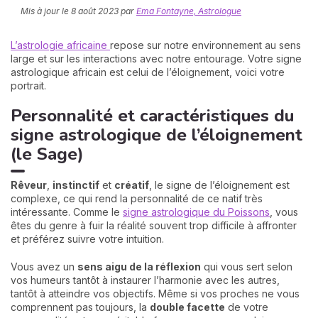
Mis à jour le
8 août 2023
par
Ema Fontayne, Astrologue
L’astrologie africaine
repose sur notre environnement au sens
large et sur les interactions avec notre entourage. Votre signe
astrologique africain est celui de l’éloignement, voici votre
portrait.
Personnalité et caractéristiques du
signe astrologique de l’éloignement
N
v
(le Sage)
A
v
Rêveur
,
instinctif
et
créatif
, le signe de l’éloignement est
r
complexe, ce qui rend la personnalité de ce natif très
intéressante. Comme le
signe astrologique du Poissons
, vous
9
êtes du genre à fuir la réalité souvent trop difficile à affronter
et préférez suivre votre intuition.
Vous avez un
sens aigu de la réflexion
qui vous sert selon
vos humeurs tantôt à instaurer l’harmonie avec les autres,
tantôt à atteindre vos objectifs. Même si vos proches ne vous
comprennent pas toujours, la
double facette
de votre