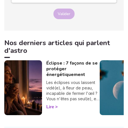
Valider
Nos derniers articles qui parlent
d'astro
Éclipse : 7 façons de se
protéger
énergétiquement
Les éclipses vous laissent
vidé(e), à fleur de peau,
incapable de fermer l'œil ?
Vous n'êtes pas seul(e), et
surtout : ça se traverse en
Lire
douceur. Voici 7 gestes
simples et bienveillants pour
vous protéger
énergétiquement et