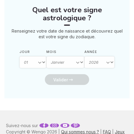
retrouver votre calme
Quel est votre signe
intérieur. 🛡️🌒
astrologique ?
Renseignez votre date de naissance et découvrez quel
est votre signe du zodiaque.
JOUR
MOIS
ANNÉE
Valider
Suivez-nous sur
Copyright © Wengo 2026 |
Qui sommes nous ?
|
FAQ
|
Jeux