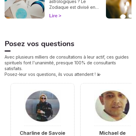
astrologiques ? Le
Zodiaque est divisé en
douze Maisons et chacune
Lire
correspond à une sphère
de votre vie : argent, travail,
amour, famille... Calculées à
partir de votre heure de
Posez vos questions
naissance, elles jouent un
rôle très important pour
mieux comprendre votre
Avec plusieurs milliers de consultations à leur actif, ces guides
personnalité et votre avenir.
spirituels font l'unanimité, presque 100% de consultants
Voici leurs significations !
satisfaits.
Posez-leur vos questions, ils vous attendent ! 💫
Charline de Savoie
Michael de