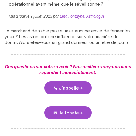
opérationnel avant même que le réveil sonne ?
Mis à jour le
9 juillet 2023
par
Ema Fontayne, Astrologue
Le marchand de sable passe, mais aucune envie de fermer les
yeux ? Les astres ont une influence sur votre manière de
dormir. Alors êtes-vous un grand dormeur ou un être de jour ?
N
v
Des questions sur votre avenir ? Nos meilleurs voyants vous
A
répondent immédiatement.
v
r
📞 J'appelle
9
✉ Je tchate