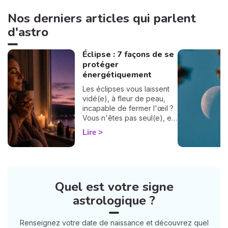
Nos derniers articles qui parlent
d'astro
Éclipse : 7 façons de se
protéger
énergétiquement
Les éclipses vous laissent
vidé(e), à fleur de peau,
incapable de fermer l'œil ?
Vous n'êtes pas seul(e), et
surtout : ça se traverse en
Lire
douceur. Voici 7 gestes
simples et bienveillants pour
vous protéger
énergétiquement et
retrouver votre calme
Quel est votre signe
intérieur. 🛡️🌒
astrologique ?
Renseignez votre date de naissance et découvrez quel