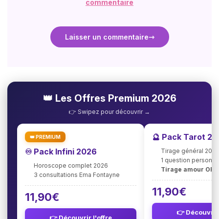
commentaire
Laisser un commentaire
👑 Les Offres Premium 2026
👉 Swipez pour découvrir →
🔮 Pack Tarot 2
👑 PREMIUM
♾️ Pack Infini 2026
Tirage général 202
1 question personna
Horoscope complet 2026
Tirage amour OFF
3 consultations Ema Fontayne
11,90€
11,90€
👉 Découvrir 
👉 Découvrir l'offre