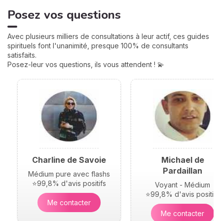
partir de votre heure de
Posez vos questions
naissance, elles jouent un
rôle très important pour
mieux comprendre votre
Avec plusieurs milliers de consultations à leur actif, ces guides
personnalité et votre avenir.
spirituels font l'unanimité, presque 100% de consultants
Voici leurs significations !
satisfaits.
Posez-leur vos questions, ils vous attendent ! 💫
Charline de Savoie
Michael de
Pardaillan
Médium pure avec flashs
⭐99,8% d'avis positifs
Voyant - Médium
⭐99,8% d'avis positifs
Me contacter
Me contacter