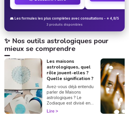
👥 Les formules les plus complètes avec consultations - ⭐ 4,8/5
3 produits disponibles
✨ Nos outils astrologiques pour
mieux se comprendre
Les maisons
astrologiques, quel
rôle jouent-elles ?
Quelle signification ?
Avez-vous déjà entendu
parler de Maisons
astrologiques ? Le
Zodiaque est divisé en
douze Maisons et chacune
Lire
correspond à une sphère
de votre vie : argent, travail,
amour, famille... Calculées à