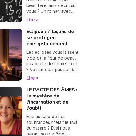
beau livre jamais écrit sur
vous ? Un roman avec
ses chapitres, ses
Lire
rebondissements et
même quelques cartes
Éclipse : 7 façons de
cachées dans la manche.
se protéger
La numérologie vous aide
énergétiquement
à en tourner les pages,
une à une. On vous
Les éclipses vous laissent
montre comment… 🔢
vidé(e), à fleur de peau,
incapable de fermer l'œil
? Vous n'êtes pas seul(e),
et surtout : ça se traverse
Lire
en douceur. Voici 7
gestes simples et
LE PACTE DES ÂMES :
bienveillants pour vous
le mystère de
protéger
l'incarnation et de
énergétiquement et
l'oubli
retrouver votre calme
intérieur. 🛡️🌒
Et si aucune de nos
souffrances n'était le fruit
du hasard ? Et si nous
avions nous-mêmes