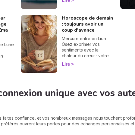
Lire
différence entre une
iel a
éclipse lunaire et solaire,
né une
influence en astrologie et
 nœuds
our
Horoscope de demain
dates des éclipses en
gé d'axe
rage
: toujours avoir un
2025, je vous dis tout sur
tte les
'Ema
coup d'avance
le sujet.
taller
ant que
Mercure entre en Lion
 de la
Osez exprimer vos
ile Lune
ssurez-
sentiments avec la
'être
chaleur du cœur : votre
on
vérité, portée par la
Lire
lumière de l'âme, peut
ts
'arrive
aujourd'hui inspirer et
nts
is
rapprocher.
vrent la
ttre en
incères.
connexion unique avec vos aut
s de
e. Et
llez
s faites confiance, et vos nombreux messages nous touchent prof
s préférés ouvrent leurs portes pour des échanges personnalisés et p