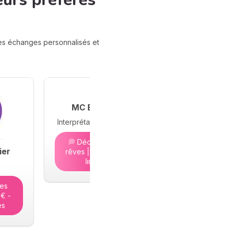
eurs préférés
des échanges personnalisés et
MC Bramond
Interprétation des rêves
💭 Décryptez vos
ier
rêves | 5€ - Places
limitées
tes
5€ -
es