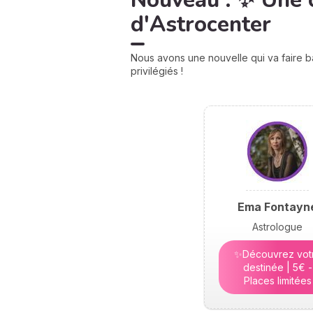
Nouveau : ✨ Une 
d'Astrocenter
Nous avons une nouvelle qui va faire b
privilégiés !
Ema Fontayn
Astrologue
✨Découvrez vot
destinée | 5€ -
Places limitées