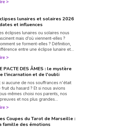
ire
umérologie vous aide à en tourner les
ages, une à une. On vous montre
omment… 🔢
clipses lunaires et solaires 2026
 dates et influences
es éclipses lunaires ou solaires nous
ascinent mais d’où viennent-elles ?
omment se forment-elles ? Définition,
ifférence entre une éclipse lunaire et
olaire, influence en astrologie et dates
ire
es éclipses en 2025, je vous dis tout
ur le sujet.
E PACTE DES ÂMES : le mystère
e l'incarnation et de l'oubli
N
v
t si aucune de nos souffrances n'était
A
e fruit du hasard ? Et si nous avions
v
ous-mêmes choisi nos parents, nos
r
preuves et nos plus grandes
échirures, bien avant notre premier
ire
9
ouffle ? C'est le vertigineux mystère du
 Pacte des Âmes » que nous explore
es Coupes du Tarot de Marseille :
anesa Vidente, voyante, tarologue et
a famille des émotions
édium reconnue sur Wengo. Forte de