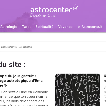
Astrologie
Tarot
Spiritualité
Voyance
💫 Astroconsult
u site :
pe du jour gratuit :
6
rage astrologique d'Ema
n
ne ✨
E
b
n Lion sextile Lune en Gémeaux
r
imer ce que ton cœur illumine :
r
hui, les mots deviennent des
c
âme à âme et ouvrent la voie à