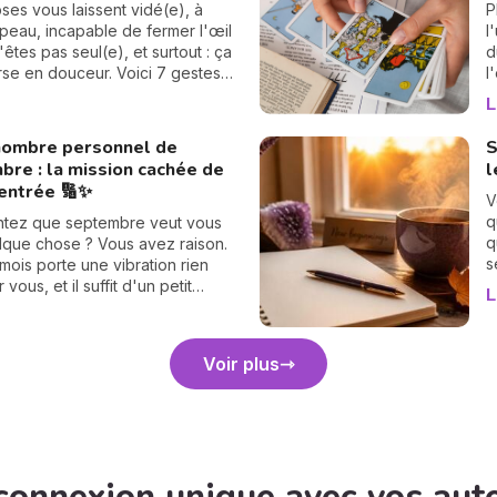
'être astrologue pour le
n
pses vous laissent vidé(e), à
P
r : ce basculement, qui n'arrive
p
 peau, incapable de fermer l'œil
l
 les 18 mois environ, vient
a
'êtes pas seul(e), et surtout : ça
d
 en douceur les cartes de votre
p
rse en douceur. Voici 7 gestes
l
e vie. Et croyez-moi, vous allez
r
et bienveillants pour vous
v
L
 suite. 💫
r
 énergétiquement et retrouver
l
e
me intérieur. 🛡️🌒
s
nombre personnel de
S
h
r
bre : la mission cachée de
l
s
rentrée 🔢✨
i
V
q
ntez que septembre veut vous
q
lque chose ? Vous avez raison.
s
ois porte une vibration rien
d
vous, et il suffit d'un petit
L
d
e 30 secondes pour la révéler.
p
e guide : on trouve votre
d
ersonnel, puis votre mission de
Voir plus
e, chiffre par chiffre. 🔢