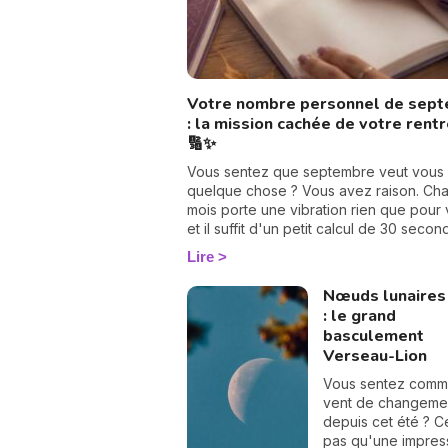
Votre nombre personnel de sep
: la mission cachée de votre rent
🔢✨
Vous sentez que septembre veut vous 
quelque chose ? Vous avez raison. Ch
mois porte une vibration rien que pour 
et il suffit d'un petit calcul de 30 seco
pour la révéler. Suivez le guide : on tr
Lire
votre nombre personnel, puis votre mis
septembre, chiffre par chiffre. 🔢
Nœuds lunaires
: le grand
basculement
Verseau-Lion
Vous sentez comm
vent de changeme
depuis cet été ? C
pas qu'une impress