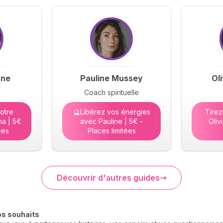
yne
Pauline Mussey
Ol
Coach spirituelle
otre
🔮Libérez vos énergies
Tirez
a | 5€
avec Pauline | 5€ -
Oliv
ées
Places limitées
Découvrir d'autres guides
os souhaits