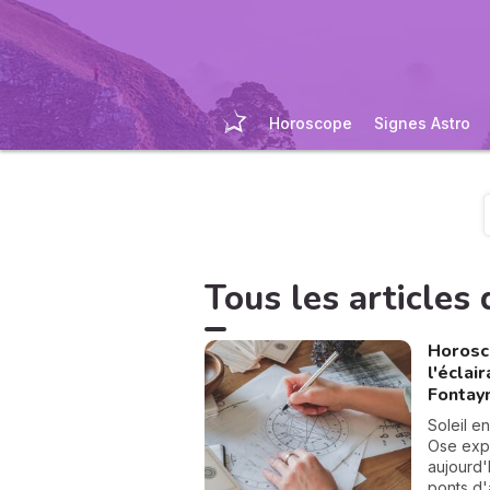
Horoscope
Signes Astro
Tous les articles d
Horosco
l'éclai
Fontay
Soleil e
Ose expr
aujourd'
ponts d'