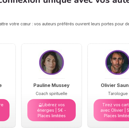
connexion unique avec vos aut
attre votre cœur : vos auteurs préférés ouvrent leurs portes pour 
e
Pauline Mussey
Olivier Saun
Coach spirituelle
Tarologue
re
🔮Libérez vos
Tirez vos car
énergies | 5€ -
avec Olivier | 
Places limitées
Places limité