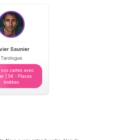
hésiter. Dans cet article,
elle lève le voile sur les
raisons profondes de
notre incarnation.
ivier Saunier
Tarologue
 vos cartes avec
ier | 5€ - Places
limitées