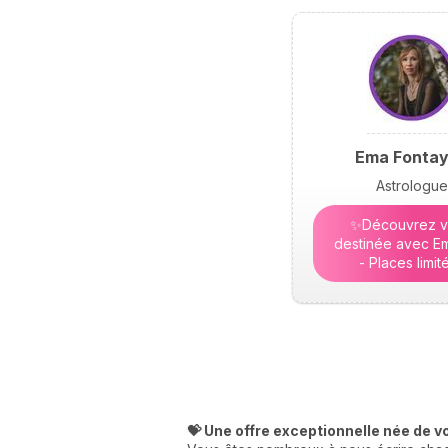
Ema Fonta
Astrologue
✨Découvrez v
destinée avec Em
- Places limit
💝 Une offre exceptionnelle née de v