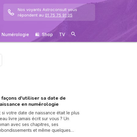
Nos voyants Astroconsult vous
répondent au
01 75 75 91 05
Numérologie
🛍 ️ Shop
TV
 façons d'utiliser sa date de
aissance en numérologie
t si votre date de naissance était le plus
eau livre jamais écrit sur vous ? Un
oman avec ses chapitres, ses
ebondissements et même quelques
artes cachées dans la manche. La