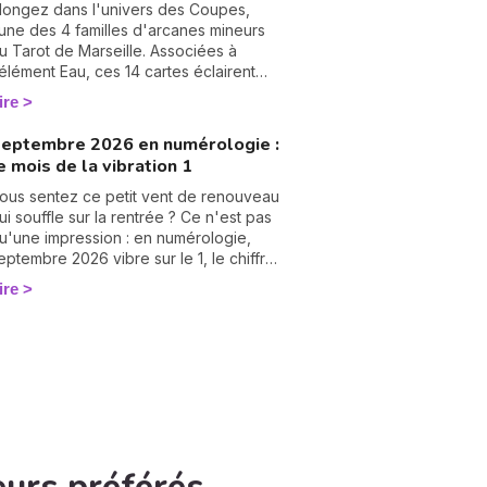
ombreuses années d'expérience et
longez dans l'univers des Coupes,
lébiscitée par sa communauté — 2972
'une des 4 familles d'arcanes mineurs
vis reçus, dont 99,4 % sont des avis
u Tarot de Marseille. Associées à
ositifs ou très positifs —, elle est
'élément Eau, ces 14 cartes éclairent
éputée pour offrir des réponses
otre vie sentimentale, vos relations et
ire
apides et précises, idéales pour celles
'état de votre cœur. Découvrez leur
t ceux qui souhaitent avancer sans
ignification complète et ce qu'elles
eptembre 2026 en numérologie :
ésiter. Dans cet article, elle lève le voile
évèlent dans votre tirage.
e mois de la vibration 1
ur les raisons profondes de notre
ncarnation.
ous sentez ce petit vent de renouveau
ui souffle sur la rentrée ? Ce n'est pas
u'une impression : en numérologie,
eptembre 2026 vibre sur le 1, le chiffre
es commencements. Après un mois
ire
'août tourné vers les bilans, place à la
age blanche. On vous raconte le climat
e ce mois pas comme les autres. 🌱