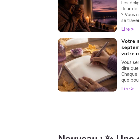
besoin d
Les écli
ressenti
fleur de
que tous
? Vous n
rebattre
se trave
chemin d
simples 
Lire
adorer la
protéger
votre cal
Votre 
septem
votre 
Vous se
dire que
Chaque m
que pour 
calcul d
Lire
Suivez l
nombre p
septembr