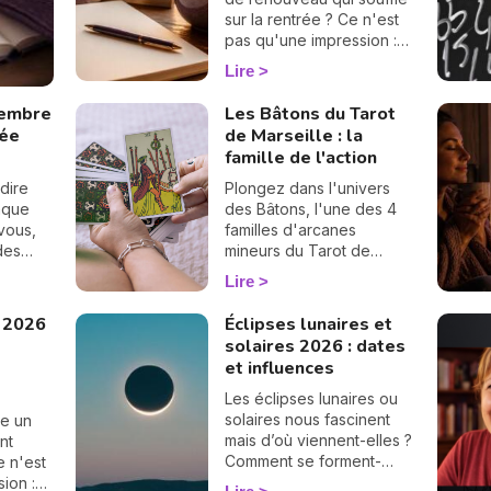
sur la rentrée ? Ce n'est
pas qu'une impression :
en numérologie,
Lire
septembre 2026 vibre sur
le 1, le chiffre des
tembre
Les Bâtons du Tarot
commencements. Après
rée
de Marseille : la
un mois d'août tourné
famille de l'action
vers les bilans, place à la
page blanche. On vous
dire
Plongez dans l'univers
raconte le climat de ce
aque
des Bâtons, l'une des 4
mois pas comme les
vous,
familles d'arcanes
autres. 🌱
ndes
mineurs du Tarot de
ouve
Marseille. Associées à
Lire
sion de
l'élément Feu, ces cartes
éclairent votre énergie,
 2026
Éclipses lunaires et
vos projets et votre
solaires 2026 : dates
ambition. Découvrez leur
et influences
signification complète et
ce qu'elles révèlent dans
Les éclipses lunaires ou
votre tirage.
solaires nous fascinent
e un
mais d’où viennent-elles ?
nt
Comment se forment-
e n'est
elles ? Définition,
ion :