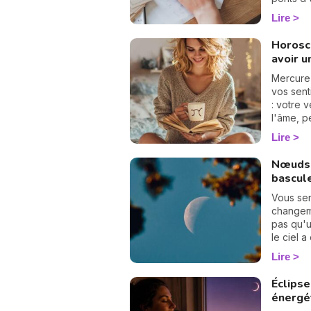
des élan
Lire
Horosc
avoir u
Mercure
vos sent
: votre 
l'âme, p
rapproch
Lire
Nœuds 
bascul
Vous se
changeme
pas qu'un
le ciel 
page. L
Lire
d'axe ! 
Poissons
Éclipse
pendant
énergé
Vierge a