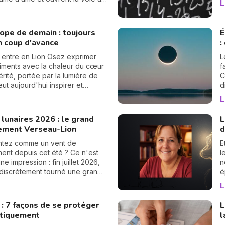
L
n
s sincères.
p
c
ope de demain : toujours
É
n coup d'avance
:
 entre en Lion Osez exprimer
L
iments avec la chaleur du cœur
f
vérité, portée par la lumière de
C
eut aujourd'hui inspirer et
d
er.
s
L
d
s
lunaires 2026 : le grand
L
ement Verseau-Lion
d
ntez comme un vent de
E
nt depuis cet été ? Ce n'est
l
e impression : fin juillet 2026,
n
a discrètement tourné une grande
é
es nœuds lunaires ont changé
d
L
Le nœud nord quitte les
s
 pour s'installer en Verseau,
«
 : 7 façons de se protéger
L
 que le nœud sud passe de la
V
tiquement
l
u Lion. Rassurez-vous, pas
m